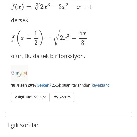
−
−
−
−
−
−
−
−
−
−
−
−
−
−
3
2
√
3
(
)
=
2
−
3
−
+
1
f
(
x
)
=
2
x
3
−
3
x
2
−
x
+
1
3
f
x
x
x
x
dersek
−
−
−
−
−
−
−
−
1
5
√
(
)
x
3
+
=
2
−
3
f
(
x
+
1
2
)
=
2
x
3
−
5
x
3
3
f
x
x
2
3
olur. Bu da tek bir fonksiyon.
18 Nisan 2016
Sercan
(
25.6k
puan)
tarafından
cevaplandı
Ilgili Bir Soru Sor
Yorum
İlgili sorular