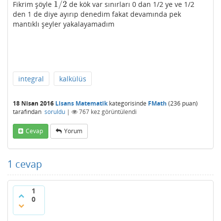
1
/
2
Fikrim şöyle
de kök var sınırları 0 dan 1/2 ye ve 1/2
1
/
2
den 1 de diye ayırıp denedim fakat devamında pek
mantıklı şeyler yakalayamadım
integral
kalkülüs
18 Nisan 2016
Lisans Matematik
kategorisinde
FMath
(
236
puan)
tarafından
soruldu
|
767
kez görüntülendi
Cevap
Yorum
1
cevap
1
0