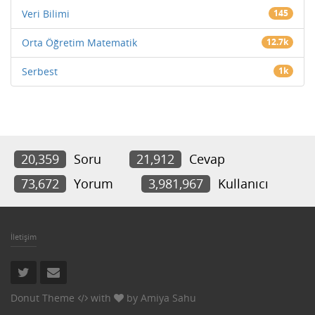
Veri Bilimi
145
Orta Öğretim Matematik
12.7k
Serbest
1k
20,359
Soru
21,912
Cevap
73,672
Yorum
3,981,967
Kullanıcı
İletişim
Donut Theme
with
by
Amiya Sahu