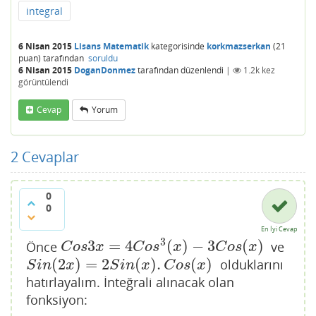
integral
6 Nisan 2015
Lisans Matematik
kategorisinde
korkmazserkan
(
21
puan)
tarafından
soruldu
6 Nisan 2015
DoganDonmez
tarafından
düzenlendi
|
1.2k
kez
görüntülendi
Cevap
Yorum
2
Cevaplar
0
0
En İyi Cevap
3
3
=
4
(
)
−
3
(
)
Önce
ve
C
o
s
3
x
=
4
C
o
s
3
(
x
)
−
3
C
o
s
(
x
)
C
o
s
x
C
o
s
x
C
o
s
x
(
2
)
=
2
(
)
.
(
)
olduklarını
S
i
n
(
2
x
)
=
2
S
i
n
(
x
)
.
C
o
s
(
x
)
S
i
n
x
S
i
n
x
C
o
s
x
hatırlayalım. İnteğrali alınacak olan
fonksiyon: