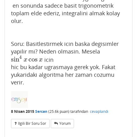
en sonunda sadece basit trigonometrik
toplam elde ederiz, integralini almak kolay
olur.
Soru: Basitlestirmek icin baska degisimler
yapilir mi? Neden olmasin. Mesela
4
sin
cos
icin
sin
4
x
cos
x
x
x
hic bu kadar ugrasmaya gerek yok. Fakat
yukaridaki algoritma her zaman cozumu
verir.
8 Nisan 2015
Sercan
(
25.6k
puan)
tarafından
cevaplandı
Ilgili Bir Soru Sor
Yorum