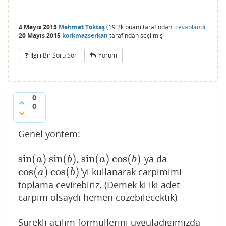
4 Mayıs 2015
Mehmet Toktaş
(
19.2k
puan)
tarafından
cevaplandı
20 Mayıs 2015
korkmazserkan
tarafından
seçilmiş
Ilgili Bir Soru Sor
Yorum
0
0
Genel yontem:
sin
(
)
sin
(
)
sin
(
)
cos
(
)
,
ya da
sin
(
a
)
sin
(
b
)
sin
(
a
)
cos
(
b
)
a
b
a
b
cos
(
)
cos
(
)
'yi kullanarak carpimimi
cos
(
a
)
cos
(
b
)
a
b
toplama cevirebiriz. (Demek ki iki adet
carpim olsaydi hemen cozebilecektik)
Surekli acilim formullerini uyguladigimizda