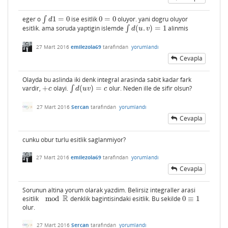
eger o
∫
1
=
0
ise esitlik
0
=
0
oluyor. yani dogru oluyor
∫
d
1
=
0
0
=
0
d
esitlik. ama soruda yaptigin islemde
∫
(
.
)
=
1
alinmis
∫
d
(
u
.
v
)
=
1
d
u
v
27 Mart 2016
emilezola69
tarafından
yorumlandı
Cevapla
Olayda bu aslinda iki denk integral arasinda sabit kadar fark
vardir,
+
olayi.
∫
(
)
=
olur. Neden ille de sifir olsun?
+
c
∫
d
(
u
v
)
=
c
c
d
u
v
c
27 Mart 2016
Sercan
tarafından
yorumlandı
Cevapla
cunku obur turlu esitlik saglanmiyor?
27 Mart 2016
emilezola69
tarafından
yorumlandı
Cevapla
Sorunun altina yorum olarak yazdim. Belirsiz integraller arasi
R
esitlik
mod
denklik bagintisindaki esitlik. Bu sekilde
0
≡
1
mod
R
0
≡
1
olur.
27 Mart 2016
Sercan
tarafından
yorumlandı