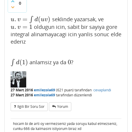
0
.
=
(
)
∫
seklinde yazarsak, ve
u
.
v
=
∫
d
(
u
v
)
u
v
d
u
v
.
=
1
oldugun icin, sabit bir sayiya gore
u
.
v
=
1
u
v
integral alinamayacagi icin yanlis sonuc elde
ederiz
(
1
)
0
∫
anlamsiz ya da
?
∫
d
(
1
)
0
d
27 Mart 2016
emilezola69
(
621
puan)
tarafından
cevaplandı
27 Mart 2016
emilezola69
tarafından
düzenlendi
Ilgili Bir Soru Sor
Yorum
hocam bi de arti oy vermezseniz yada soruyu kabul etmezseniz,
cunku 666 da kalmasini istiyorum biraz xd