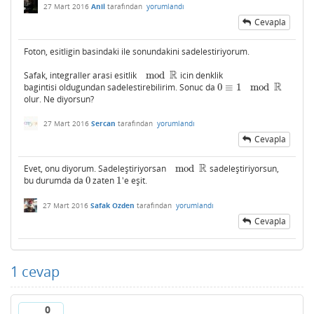
27 Mart 2016
Anil
tarafından
yorumlandı
Cevapla
Foton, esitligin basindaki ile sonundakini sadelestiriyorum.
R
Safak, integraller arasi esitlik
mod
icin denklik
mod
R
R
bagintisi oldugundan sadelestirebilirim. Sonuc da
0
≡
1
mod
0
≡
1
mod
R
olur. Ne diyorsun?
27 Mart 2016
Sercan
tarafından
yorumlandı
Cevapla
R
Evet, onu diyorum. Sadeleştiriyorsan
mod
sadeleştiriyorsun,
mod
R
bu durumda da
0
zaten
1
'e eşit.
0
1
27 Mart 2016
Safak Ozden
tarafından
yorumlandı
Cevapla
1
cevap
0