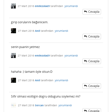
27 Mart 2016
emilezola69
tarafından
yorumlandı
Cevapla
girip sorularını beğenicem.
27 Mart 2016
Anil
tarafından
yorumlandı
Cevapla
senin puanin yetmez
27 Mart 2016
emilezola69
tarafından
yorumlandı
Cevapla
hahaha :) tamam öyle olsun:D
27 Mart 2016
Anil
tarafından
yorumlandı
Cevapla
Sifir olmasi esitligin dogru oldugunu soylemez mi?
27 Mart 2016
Sercan
tarafından
yorumlandı
Cevapla