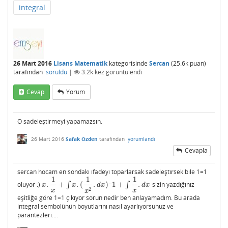
integral
26 Mart 2016
Lisans Matematik
kategorisinde
Sercan
(
25.6k
puan)
tarafından
soruldu
|
3.2k
kez görüntülendi
Cevap
Yorum
O sadeleştirmeyi yapamazsın.
26 Mart 2016
Safak Ozden
tarafından
yorumlandı
Cevapla
sercan hocam en sondakı ıfadeyı toparlarsak sadeleştırsek bıle 1=1
1
1
1
oluyor :)
.
+
∫
.
(
.
)
=
1
+
∫
.
sizin yazdığınız
x
.
1
x
+
∫
x
.
(
1
x
2
.
d
x
)
1
+
∫
1
x
.
d
x
x
x
d
x
d
x
2
x
x
x
eşitliğe göre 1=1 çıkıyor sorun nedir ben anlayamadım. Bu arada
integral sembolünün boyutlarını nasıl ayarlıyorsunuz ve
parantezleri....