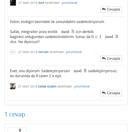
27 Mart 2016
Anil
tarafından
yorumlandı
Cevapla
Foton, esitligin basindaki ile sonundakini sadelestiriyorum.
R
Safak, integraller arasi esitlik
mod
icin denklik
mod
R
R
bagintisi oldugundan sadelestirebilirim. Sonuc da
0
≡
1
mod
0
≡
1
mod
R
olur. Ne diyorsun?
27 Mart 2016
Sercan
tarafından
yorumlandı
Cevapla
R
Evet, onu diyorum. Sadeleştiriyorsan
mod
sadeleştiriyorsun,
mod
R
bu durumda da
0
zaten
1
'e eşit.
0
1
27 Mart 2016
Safak Ozden
tarafından
yorumlandı
Cevapla
1
cevap
0