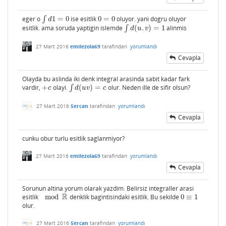
eger o
∫
1
=
0
ise esitlik
0
=
0
oluyor. yani dogru oluyor
∫
d
1
=
0
0
=
0
d
esitlik. ama soruda yaptigin islemde
∫
(
.
)
=
1
alinmis
∫
d
(
u
.
v
)
=
1
d
u
v
27 Mart 2016
emilezola69
tarafından
yorumlandı
Cevapla
Olayda bu aslinda iki denk integral arasinda sabit kadar fark
vardir,
+
olayi.
∫
(
)
=
olur. Neden ille de sifir olsun?
+
c
∫
d
(
u
v
)
=
c
c
d
u
v
c
27 Mart 2016
Sercan
tarafından
yorumlandı
Cevapla
cunku obur turlu esitlik saglanmiyor?
27 Mart 2016
emilezola69
tarafından
yorumlandı
Cevapla
Sorunun altina yorum olarak yazdim. Belirsiz integraller arasi
R
esitlik
mod
denklik bagintisindaki esitlik. Bu sekilde
0
≡
1
mod
R
0
≡
1
olur.
27 Mart 2016
Sercan
tarafından
yorumlandı