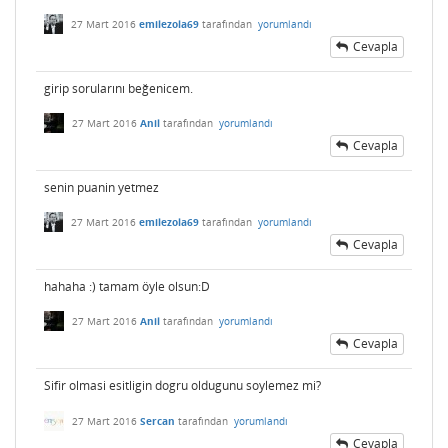
27 Mart 2016
emilezola69
tarafından
yorumlandı
Cevapla
girip sorularını beğenicem.
27 Mart 2016
Anil
tarafından
yorumlandı
Cevapla
senin puanin yetmez
27 Mart 2016
emilezola69
tarafından
yorumlandı
Cevapla
hahaha :) tamam öyle olsun:D
27 Mart 2016
Anil
tarafından
yorumlandı
Cevapla
Sifir olmasi esitligin dogru oldugunu soylemez mi?
27 Mart 2016
Sercan
tarafından
yorumlandı
Cevapla