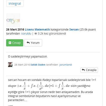
integral
26 Mart 2016
Lisans Matematik
kategorisinde
Sercan
(
25.6k
puan)
tarafından
soruldu
|
3.2k
kez görüntülendi
Cevap
Yorum
O sadeleştirmeyi yapamazsın.
26 Mart 2016
Safak Ozden
tarafından
yorumlandı
Cevapla
sercan hocam en sondakı ıfadeyı toparlarsak sadeleştırsek bıle 1=1
1
1
1
oluyor :)
.
+
∫
.
(
.
)
=
1
+
∫
.
sizin yazdığınız
x
.
1
x
+
∫
x
.
(
1
x
2
.
d
x
)
1
+
∫
1
x
.
d
x
x
x
d
x
d
x
2
x
x
x
eşitliğe göre 1=1 çıkıyor sorun nedir ben anlayamadım. Bu arada
integral sembolünün boyutlarını nasıl ayarlıyorsunuz ve
parantezleri....