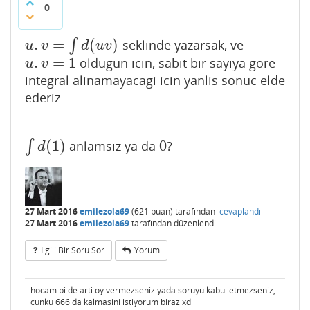
0
.
=
(
)
∫
seklinde yazarsak, ve
u
.
v
=
∫
d
(
u
v
)
u
v
d
u
v
.
=
1
oldugun icin, sabit bir sayiya gore
u
.
v
=
1
u
v
integral alinamayacagi icin yanlis sonuc elde
ederiz
(
1
)
0
∫
anlamsiz ya da
?
∫
d
(
1
)
0
d
27 Mart 2016
emilezola69
(
621
puan)
tarafından
cevaplandı
27 Mart 2016
emilezola69
tarafından
düzenlendi
Ilgili Bir Soru Sor
Yorum
hocam bi de arti oy vermezseniz yada soruyu kabul etmezseniz,
cunku 666 da kalmasini istiyorum biraz xd