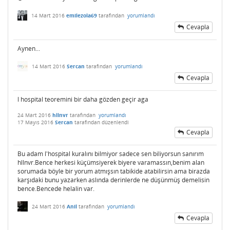
14 Mart 2016
emilezola69
tarafından
yorumlandı
Cevapla
Aynen...
14 Mart 2016
Sercan
tarafından
yorumlandı
Cevapla
l hospital teoremini bir daha gözden geçir aga
24 Mart 2016
hllnvr
tarafından
yorumlandı
17 Mayıs 2016
Sercan
tarafından
düzenlendi
Cevapla
Bu adam l'hospital kuralını bilmiyor sadece sen biliyorsun sanırım
hllnvr.Bence herkesi küçümsiyerek biyere varamassın,benim alan
sorumada böyle bir yorum atmışsın tabikide atabilirsin ama birazda
karşıdaki bunu yazarken aslında derinlerde ne düşünmüş demelisin
bence.Bencede helalin var.
24 Mart 2016
Anil
tarafından
yorumlandı
Cevapla