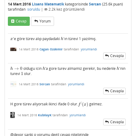
14 Mart 2016
Lisans Matematik
kategorisinde
Sercan
(
25.6k
puan)
tarafından
soruldu
|
2.2k
kez görüntülendi
Cevap
Yorum
'e göre türev alıp paydadaki
'ın türevi 1 yazılmış.
x
h
x
h
14 Mart 2016
Cagan Ozdemir
tarafından
yorumlandı
Cevapla
→
0
oldugu icin
'a gore turev almamiz gerekir, bu nedenle
'nin
h
→
0
h
h
h
h
h
turevi
1
olur.
1
14 Mart 2016
Sercan
tarafından
yorumlandı
Cevapla
|
H gore türev aliyorsak ikinci ifade 0 olur.
(
)
gelmez.
f
|
(
x
)
f
x
14 Mart 2016
KubilayK
tarafından
yorumlandı
Cevapla
@dexor sanki o yorumu degil cevap niteliginde