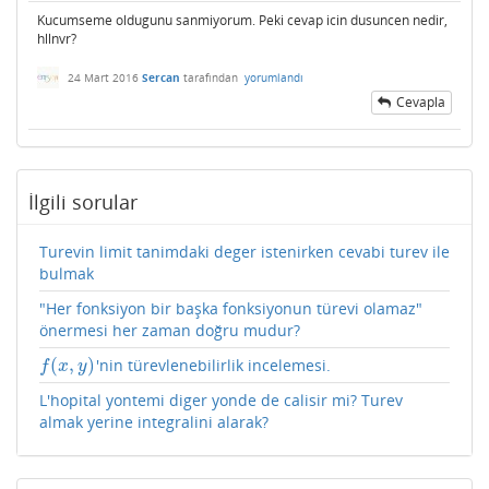
Kucumseme oldugunu sanmiyorum. Peki cevap icin dusuncen nedir,
hllnvr?
24 Mart 2016
Sercan
tarafından
yorumlandı
Cevapla
İlgili sorular
Turevin limit tanimdaki deger istenirken cevabi turev ile
bulmak
"Her fonksiyon bir başka fonksiyonun türevi olamaz"
önermesi her zaman doğru mudur?
(
,
)
'nin türevlenebilirlik incelemesi.
f
(
x
,
y
)
f
x
y
L'hopital yontemi diger yonde de calisir mi? Turev
almak yerine integralini alarak?