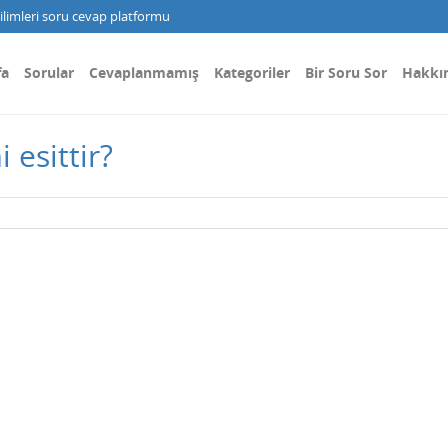
limleri soru cevap platformu
fa
Sorular
Cevaplanmamış
Kategoriler
Bir Soru Sor
Hakkı
 esittir?