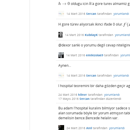
→
0
oldugu icin
'a gore turev almamiz g
h
→
0
h
h
h
14 Mart 2016
Sercan
tarafından
yorumlandı
|
H gore türev aliyorsak ikinci ifade 0 olur.
(
f
|
(
x
f
14 Mart 2016
KubilayK
tarafından
yorumland
@dexor sanki o yorumu degil cevap niteligi
14 Mart 2016
emilezola69
tarafından
yoruml
Aynen...
14 Mart 2016
Sercan
tarafından
yorumlandı
l hospital teoremini bir daha gözden geçir a
24 Mart 2016
hllnvr
tarafından
yorumlandı
17 Mayıs 2016
Sercan
tarafından
düzenlendi
Bu adam l'hospital kuralını bilmiyor sadece
alan sorumada böyle bir yorum atmışsın tabi
demelisin bence.Bencede helalin var.
24 Mart 2016
Anil
tarafından
yorumlandı