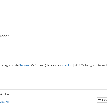
erede?
kategorisinde
Sercan
(
25.6k
puan)
tarafından
soruldu
|
2.2k
kez görüntülend
azılmış.
Cev
rumlandı