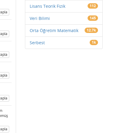
Lisans Teorik Fizik
112
apla
Veri Bilimi
145
Orta Öğretim Matematik
12.7k
apla
Serbest
1k
apla
apla
apla
im
ünmüş
apla