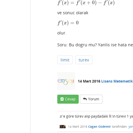
′
′
′
(
)
=
(
+
0
)
−
(
)
f
′
(
x
)
=
f
′
(
x
+
0
)
−
f
′
(
x
)
f
x
f
x
f
x
ve sonuc olarak
′
(
)
=
0
f
′
(
x
)
=
0
f
x
olur.
Soru: Bu dogru mu? Yanlis ise hata n
limit
turev
14 Mart 2016
Lisans Matematik
Cevap
Yorum
'e göre türev alıp paydadaki
'ın türevi 1 y
x
h
x
h
14 Mart 2016
Cagan Ozdemir
tarafından
yo