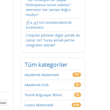
fonksiyonun türevi olamaz"
önermesi her zaman doğru
mudur?
(
,
)
'nin türevlenebilirlik
f
(
x
,
y
)
f
x
y
incelemesi.
L'hopital yontemi diger yonde de
calisir mi? Turev almak yerine
integralini alarak?
Tüm kategoriler
i
Akademik Matematik
737
Akademik Fizik
52
Teorik Bilgisayar Bilimi
32
apla
Lisans Matematik
5.6k