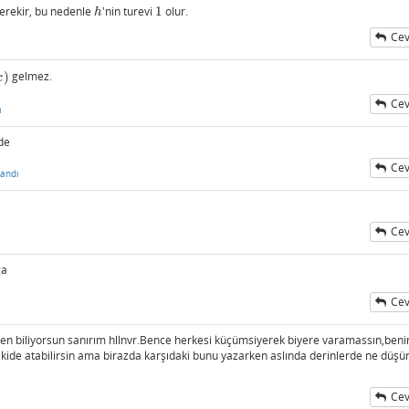
erekir, bu nedenle
'nin turevi
1
olur.
h
1
h
Cev
)
gelmez.
)
x
Cev
ı
nde
Cev
andı
Cev
ga
Cev
 sen biliyorsun sanırım hllnvr.Bence herkesi küçümsiyerek biyere varamassın,ben
kide atabilirsin ama birazda karşıdaki bunu yazarken aslında derinlerde ne düş
Cev