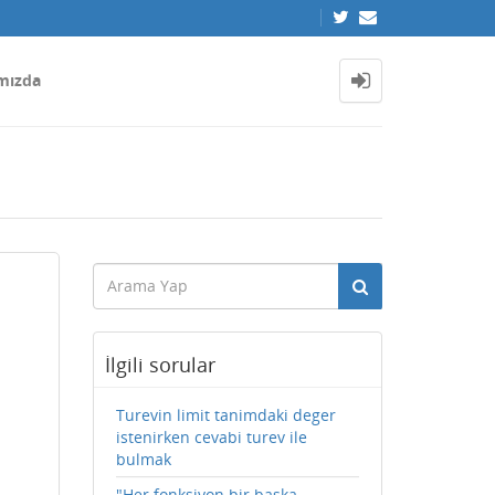
mızda
İlgili sorular
Turevin limit tanimdaki deger
istenirken cevabi turev ile
bulmak
"Her fonksiyon bir başka