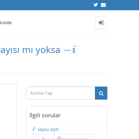
mızda
−
ayısı mı yoksa
−
i
i
İlgili sorular
i
sayısı eşiti
i
i
i
–