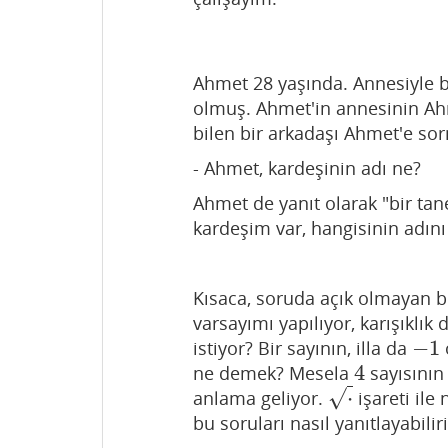
Ahmet 28 yaşında. Annesiyle b
olmuş. Ahmet'in annesinin Ah
bilen bir arkadaşı Ahmet'e so
- Ahmet, kardeşinin adı ne?
Ahmet de yanıt olarak "bir ta
kardeşim var, hangisinin adın
Kısaca, soruda açık olmayan 
varsayımı yapılıyor, karışıklı
−
1
istiyor? Bir sayının, illa da
−
1
4
ne demek? Mesela
sayısının
4
⋅
√
anlama geliyor.
işareti ile
⋅
bu soruları nasıl yanıtlayabil