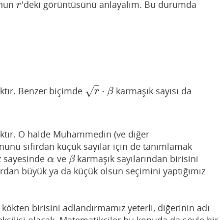
unun
'deki görüntüsünü anlayalım. Bu durumda
r
r
⋅
ktır. Benzer biçimde
karmaşık sayısı da
√
r
⋅
β
r
β
ktır. O halde Muhammedin (ve diğer
nunu sıfırdan küçük sayılar için de tanımlamak
z sayesinde
ve
karmaşık sayılarından birisini
α
β
α
β
fırdan büyük ya da küçük olsun seçimini yaptığımız
kökten birisini adlandırmamız yeterli, diğerinin adı