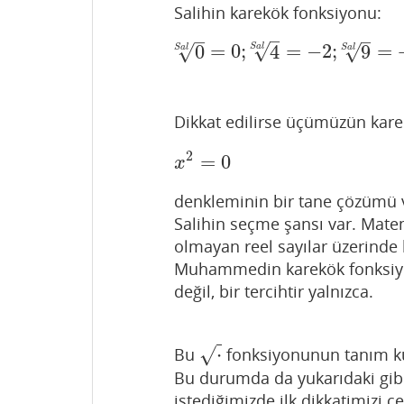
Salihin karekök fonksiyonu:
–
–
–
√
0
=
0
;
4
=
−
2
;
9
=
√
√
S
a
l
0
S
a
l
=
0
;
4
S
a
l
=
−
2
;
9
S
a
l
=
+
3
;
S
a
l
S
a
l
Dikkat edilirse üçümüzün kar
2
=
0
x
2
=
0
x
denkleminin bir tane çözümü
Salihin seçme şansı var. Mate
olmayan reel sayılar üzerinde
Muhammedin karekök fonksiyo
değil, bir tercihtir yalnızca.
⋅
√
Bu
fonksiyonunun tanım küm
⋅
Bu durumda da yukarıdaki gib
istediğimizde ilk dikkatimizi 