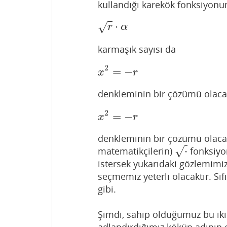
kullandığı karekök fonksiyon
⋅
r
⋅
α
√
r
α
karmaşık sayısı da
2
=
−
x
2
=
−
r
x
r
denkleminin bir çözümü olaca
2
=
−
x
2
=
−
r
x
r
denkleminin bir çözümü olaca
⋅
√
matematikçilerin)
fonksiyo
⋅
istersek yukarıdaki gözlemimi
seçmemiz yeterli olacaktır. Sı
gibi.
Şimdi, sahip olduğumuz bu iki 