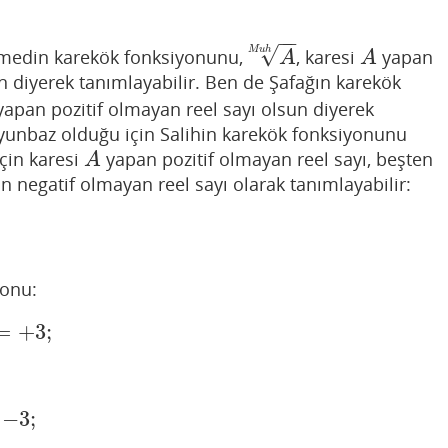
−
−
√
M
u
h
din karekök fonksiyonunu,
, karesi
yapan
A
M
u
h
A
A
A
n diyerek tanımlayabilir. Ben de Şafağın karekök
apan pozitif olmayan reel sayı olsun diyerek
oyunbaz olduğu için Salihin karekök fonksiyonunu
 için karesi
yapan pozitif olmayan reel sayı, beşten
A
A
 negatif olmayan reel sayı olarak tanımlayabilir:
onu:
=
+
3
;
+
3
;
−
3
;