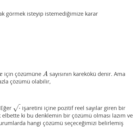
rak görmek isteyip istemediğimize karar
için çözümüne
sayısının karekökü denir. Ama
x
A
x
A
zla çözümü olabilir,
⋅
√
. Eğer
işaretini içine pozitif reel sayılar giren bir
⋅
 elbette ki bu denklemin bir çözümü olması lazım ve
urumlarda hangi çözümü seçeceğimizi belirlemiş