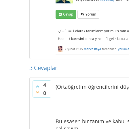
Cevap
Yorum
−
−
−
−
1
=
olarak tanimlanmiyor mu :s tam
√
−
1
=
i
i
Hee
−
karesini alinca yine
−
1
gelir kabul 
−
i
−
1
i
7 Şubat 2015
merve kaya
tarafından
yorumla
3
Cevaplar
4
(Ortaöğretim öğrencilerini düş
0
Bu esasen bir tanım ve kabul
çalışayım.