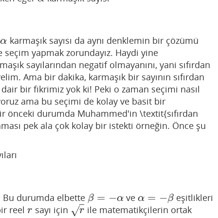
karmaşık sayısı da aynı denklemin bir çözümü
α
α
e seçim yapmak zorundayız. Haydi yine
maşık sayılarından negatif olmayanını, yani sıfırdan
elim. Ama bir dakika, karmaşık bir sayının sıfırdan
ir bir fikrimiz yok ki! Peki o zaman seçimi nasıl
oruz ama bu seçimi de kolay ve basit bir
Bir önceki durumda Muhammed'in \textit{sıfırdan
ası pek ala çok kolay bir istekti örneğin. Önce şu
ıları
=
−
=
−
. Bu durumda elbette
ve
eşitlikleri
β
=
−
α
α
=
−
β
β
α
α
β
bir reel
sayı için
ile matematikçilerin ortak
√
r
r
r
r