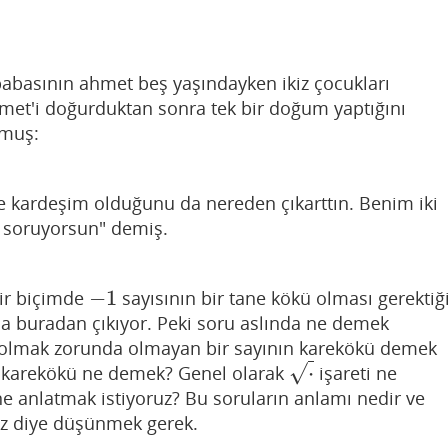
abasının ahmet beş yaşındayken ikiz çocukları
met'i doğurduktan sonra tek bir doğum yaptığını
rmuş:
ne kardeşim olduğunu da nereden çıkarttın. Benim iki
ı soruyorsun" demiş.
−
1
bir biçimde
sayısının bir tane kökü olması gerektiğ
−
1
k da buradan çıkıyor. Peki soru aslında ne demek
olmak zorunda olmayan bir sayının karekökü demek
⋅
√
 karekökü ne demek? Genel olarak
işareti ne
⋅
 ne anlatmak istiyoruz? Bu soruların anlamı nedir ve
iriz diye düşünmek gerek.