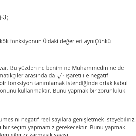
+
3
;
0
ekök fonksiyonun
'daki değerleri aynıÇünkü
0
 var. Bu yüzden ne benim ne Muhammedin ne de
⋅
√
matikçiler arasında da
işareti ile negatif
⋅
 bir fonksiyon tanımlamak istendiğinde ortak kabul
nunu kullanmaktır. Bunu yapmak bir zorunluluk
esini negatif reel sayılara genişletmek isteyebiliriz.
i bir seçim yapmamız gerekecektir. Bunu yapmak
çeken eğer
karmaşık sayısı
α
α