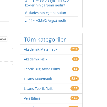
√
=
1
+
3
sayısının küp
z
=
1
+
i
3
z
i
köklerinin çarpımı nedir?
i
ifadesinin eşitini bulun.
i
i
i
z=(-1+ikök3)/2 Arg(z) nedir
Tüm kategoriler
apla
Akademik Matematik
737
Akademik Fizik
52
Teorik Bilgisayar Bilimi
32
Lisans Matematik
5.6k
Lisans Teorik Fizik
112
Veri Bilimi
145