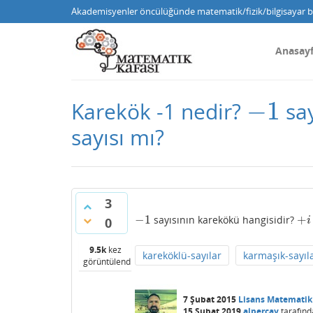
Akademisyenler öncülüğünde matematik/fizik/bilgisayar bi
Anasay
−
1
Karekök -1 nedir?
say
−
1
sayısı mı?
3
−
1
+
sayısının karekökü hangisidir?
−
1
+
i
0
i
9.5k
kez
kareköklü-sayılar
karmaşık-sayıl
görüntülendi
7 Şubat 2015
Lisans Matematik
15 Şubat 2019
alpercay
tarafınd