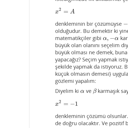
2
=
x
2
=
A
x
A
−
denkleminin bir çözümüyse
−
olduğudur. Bu demektir ki yin
,
−
matematikçiler gibi
kar
α
,
−
α
α
α
büyük olan olanını seçelim diy
büyük olması ne demek, buna da
yapacağız? Seçim yapmak istiy
şekilde yapmak da istiyoruz. 
küçük olmasın demesi} uygulam
gözlemi yapalım:
Diyelim ki
ve
karmaşık say
α
β
α
β
2
=
−
1
x
2
=
−
1
x
denkleminin çözümü olsunlar
de doğru olacaktır. Ve pozitif 