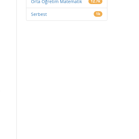
Orta Öğretim Matematik
12.7k
Serbest
1k
i