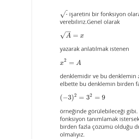
⋅
√
işaretini bir fonksiyon ola
⋅
verebiliriz.Genel olarak
−
−
√
=
A
=
x
A
x
yazarak anlatılmak istenen
2
=
x
2
=
A
x
A
denklemidir ve bu denklemin
elbette bu denklemin birden fa
2
2
(
−
3
)
=
3
=
9
(
−
3
)
2
=
3
2
=
9
örneğinde görülebileceği gibi
fonksiyon tanımlamak istersek
birden fazla çözümü olduğu d
olmalıyız.