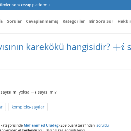
limleri soru cevap platformu
fa
Sorular
Cevaplanmamış
Kategoriler
Bir Soru Sor
Hakkı
+
ısının karekökü hangisidir?
s
+
i
i
−
sayısı mı yoksa
sayısı mı?
−
i
i
ar
kompleks-sayılar
kategorisinde
Muhammed Uludag
(
209
puan)
tarafından
soruldu
an
yeniden etikenlendirildi
|
9.5k
kez görüntülendi