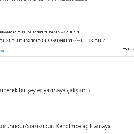
 anlayamadim galiba sorunuzu neden
−
olsun ki?
−
i
i
−
−
−
ama bizim isimlendirmemizle alakali degil mi
−
1
=
olmasi ?
√
−
1
=
i
i
Cev
ndı
ünerek bir şeyler yazmaya çalıştım.)
 sorunudur/sorusudur. Kendimce açıklamaya