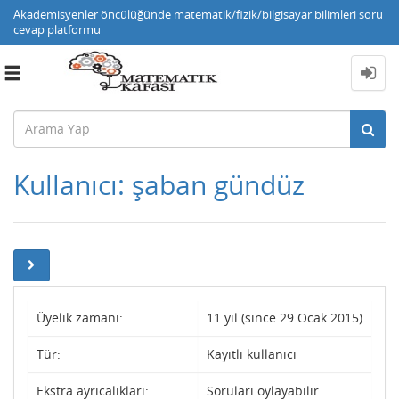
Akademisyenler öncülüğünde matematik/fizik/bilgisayar bilimleri soru
cevap platformu
Toggle
navigation
Kullanıcı: şaban gündüz
Üyelik zamanı:
11 yıl (since 29 Ocak 2015)
Tür:
Kayıtlı kullanıcı
Ekstra ayrıcalıkları:
Soruları oylayabilir