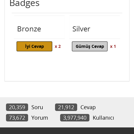
Badges
Bronze
Silver
İyi Cevap
x 2
Gümüş Cevap
x 1
20,359
Soru
21,912
Cevap
73,672
Yorum
3,977,940
Kullanıcı