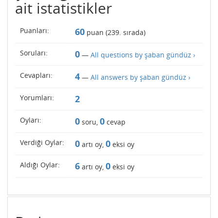
ait istatistikler
Puanları:
60
puan (
239
. sırada)
Soruları:
0
—
All questions by şaban gündüz ›
Cevapları:
4
—
All answers by şaban gündüz ›
Yorumları:
2
Oyları:
0
0
soru,
cevap
Verdiği Oylar:
0
0
artı oy,
eksi oy
Aldığı Oylar:
6
0
artı oy,
eksi oy