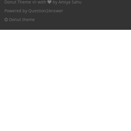
Donut Theme
with
by
Amiya Sahu
Powered by
Question2Answer
Donut theme