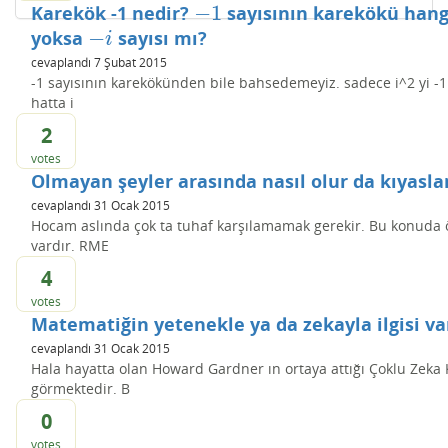
−
1
Karekök -1 nedir?
sayısının karekökü hang
−
1
−
yoksa
sayısı mı?
−
i
i
cevaplandı
7 Şubat 2015
-1 sayısının karekökünden bile bahsedemeyiz. sadece i^2 yi -1 
hatta i
2
votes
Olmayan şeyler arasında nasıl olur da kıyasla
cevaplandı
31 Ocak 2015
Hocam aslında çok ta tuhaf karşılamamak gerekir. Bu konuda 
vardır. RME
4
votes
Matematiğin yetenekle ya da zekayla ilgisi va
cevaplandı
31 Ocak 2015
Hala hayatta olan Howard Gardner ın ortaya attığı Çoklu Zek
görmektedir. B
0
votes