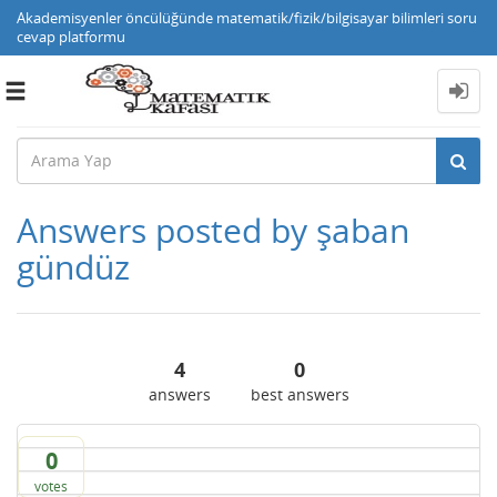
Akademisyenler öncülüğünde matematik/fizik/bilgisayar bilimleri soru
cevap platformu
Toggle
navigation
Answers posted by şaban
gündüz
4
0
answers
best answers
0
votes