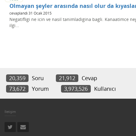
Olmayan şeyler arasında nasıl olur da kıyasla
cevaplandı
31 Ocak 2015
Negatifligi ne icin ve nasil tanimladigina bagli. Kanaatimce ne
ilgi...
20,359
Soru
21,912
Cevap
73,672
Yorum
3,973,526
Kullanıcı
İletişim