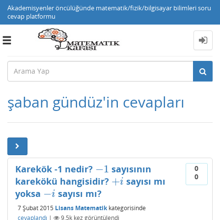
Akademisyenler öncülüğünde matematik/fizik/bilgisayar bilimleri soru
cevap platformu
Toggle
navigation
şaban gündüz'in cevapları
−
1
Karekök -1 nedir?
sayısının
−
1
0
0
+
karekökü hangisidir?
sayısı mı
+
i
i
−
yoksa
sayısı mı?
−
i
i
7 Şubat 2015
Lisans Matematik
kategorisinde
cevaplandı
|
9.5k
kez görüntülendi