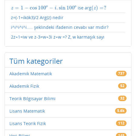
=
1
−
cos
100
−
.
sin
100
(
)
=
?
o
o
ise arg
z
=
1
−
cos
100
o
−
i
.
sin
100
o
(
z
)
=
?
z
i
z
z=(-1+ikök3)/2 Arg(z) nedir
i^i^i^i^i..... şeklindeki ifadenin cevabı var mıdır?
2z+1=iw ve z-3=w+3i z+w =? Z, w karmaşık sayı
Tüm kategoriler
Akademik Matematik
737
Akademik Fizik
52
Teorik Bilgisayar Bilimi
32
Lisans Matematik
5.6k
Lisans Teorik Fizik
112
Veri Bilimi
145