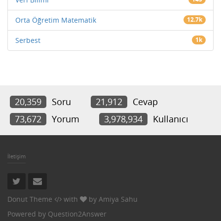
Orta Öğretim Matematik
12.7k
Serbest
1k
20,359
Soru
21,912
Cevap
73,672
Yorum
3,978,934
Kullanıcı
İletişim
Donut Theme
with
by
Amiya Sahu
Powered by
Question2Answer