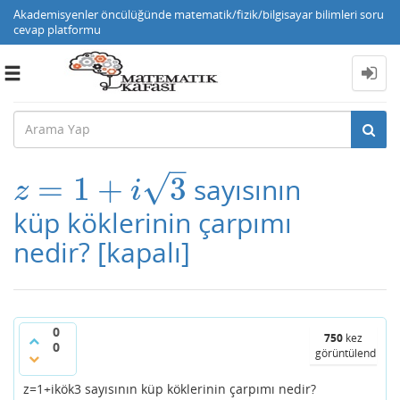
Akademisyenler öncülüğünde matematik/fizik/bilgisayar bilimleri soru
cevap platformu
Toggle
navigation
–
√
=
1
+
3
sayısının
z
=
1
+
i
3
z
i
küp köklerinin çarpımı
nedir?
[kapalı]
0
750
kez
0
görüntülendi
z=1+ikök3 sayısının küp köklerinin çarpımı nedir?