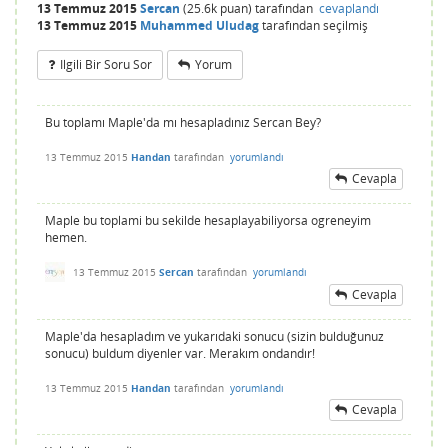
13 Temmuz 2015
Sercan
(
25.6k
puan)
tarafından
cevaplandı
13 Temmuz 2015
Muhammed Uludag
tarafından
seçilmiş
Ilgili Bir Soru Sor
Yorum
Bu toplamı Maple'da mı hesapladınız Sercan Bey?
13 Temmuz 2015
Handan
tarafından
yorumlandı
Cevapla
Maple bu toplami bu sekilde hesaplayabiliyorsa ogreneyim
hemen.
13 Temmuz 2015
Sercan
tarafından
yorumlandı
Cevapla
Maple'da hesapladım ve yukarıdaki sonucu (sizin bulduğunuz
sonucu) buldum diyenler var. Merakım ondandır!
13 Temmuz 2015
Handan
tarafından
yorumlandı
Cevapla