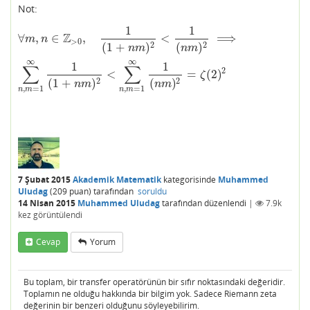
Not:
1
1
∀
m
,
n
∈
Z
>
0
,
1
(
1
+
n
m
)
2
<
1
(
n
m
)
2
⟹
∑
n
,
m
=
1
∞
1
(
1
+
n
m
)
2
<
∑
n
,
m
=
1
∞
1
(
n
Z
∀
,
∈
,
<
⟹
m
n
>
0
2
2
(
1
+
)
(
)
n
m
n
m
∞
∞
1
1
∑
∑
2
<
=
(
2
)
ζ
2
2
(
1
+
)
(
)
n
m
n
m
,
=
1
,
=
1
n
m
n
m
7 Şubat 2015
Akademik Matematik
kategorisinde
Muhammed
Uludag
(
209
puan)
tarafından
soruldu
14 Nisan 2015
Muhammed Uludag
tarafından
düzenlendi
|
7.9k
kez görüntülendi
Cevap
Yorum
Bu toplam, bir transfer operatörünün bir sıfır noktasındaki değeridir.
Toplamın ne olduğu hakkında bir bilgim yok. Sadece Riemann zeta
değerinin bir benzeri olduğunu söyleyebilirim.