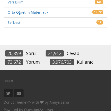
Veri Bilimi
145
Orta Öğretim Matematik
12.7k
Serbest
1k
20,359
Soru
21,912
Cevap
73,672
Yorum
3,976,703
Kullanıcı
İletişim
Donut Theme
with
by
Amiya Sahu
Powered by
Question2Answer