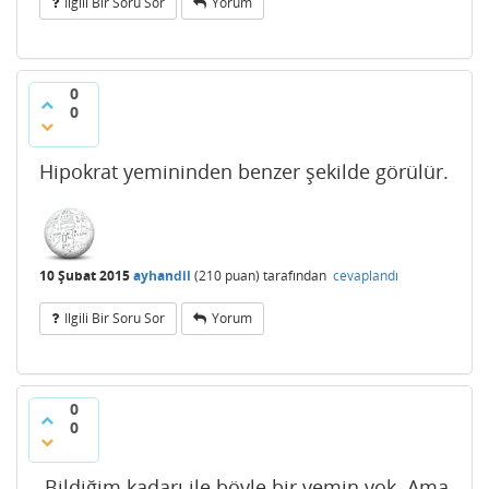
Ilgili Bir Soru Sor
Yorum
0
0
Hipokrat yemininden benzer şekilde görülür.
10 Şubat 2015
ayhandil
(
210
puan)
tarafından
cevaplandı
Ilgili Bir Soru Sor
Yorum
0
0
Bildiğim kadarı ile böyle bir yemin yok. Ama