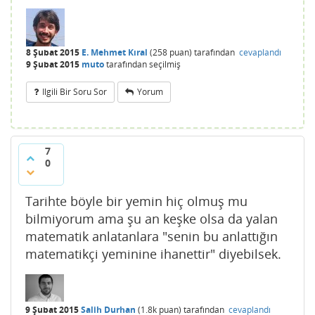
8 Şubat 2015
E. Mehmet Kıral
(
258
puan)
tarafından
cevaplandı
9 Şubat 2015
muto
tarafından
seçilmiş
Ilgili Bir Soru Sor
Yorum
7
0
Tarihte böyle bir yemin hiç olmuş mu
bilmiyorum ama şu an keşke olsa da yalan
matematik anlatanlara "senin bu anlattığın
matematikçi yeminine ihanettir" diyebilsek.
9 Şubat 2015
Salih Durhan
(
1.8k
puan)
tarafından
cevaplandı