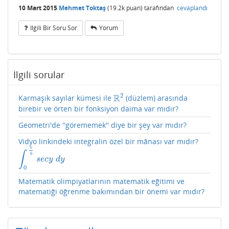
10 Mart 2015
Mehmet Toktaş
(
19.2k
puan)
tarafından
cevaplandı
Ilgili Bir Soru Sor
Yorum
İlgili sorular
2
R
Karmaşık sayılar kümesi ile
(düzlem) arasında
R
2
birebir ve örten bir fonksiyon daima var mıdır?
Geometri'de ''görememek'' diye bir şey var mıdır?
Vidyo linkindeki integralin özel bir mânası var mıdır?
π
∫
6
∫
0
π
6
s
e
c
y
d
y
s
e
c
y
d
y
0
Matematik olimpiyatlarının matematik eğitimi ve
matematiği öğrenme bakımından bir önemi var mıdır?