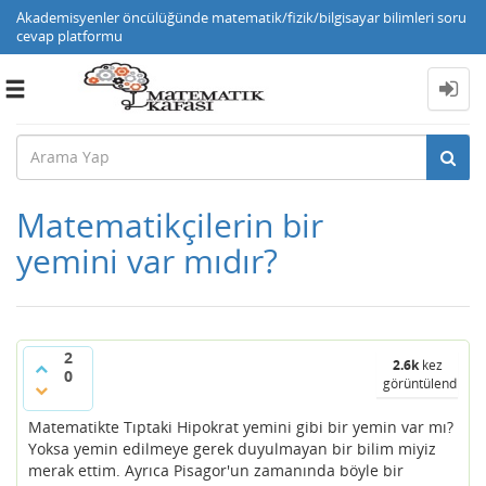
Akademisyenler öncülüğünde matematik/fizik/bilgisayar bilimleri soru
cevap platformu
Toggle
navigation
Matematikçilerin bir
yemini var mıdır?
2
2.6k
kez
0
görüntülendi
Matematikte Tıptaki Hipokrat yemini gibi bir yemin var mı?
Yoksa yemin edilmeye gerek duyulmayan bir bilim miyiz
merak ettim. Ayrıca Pisagor'un zamanında böyle bir