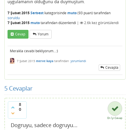
uygulamanın olduğunu da duymuştum.
7 Şubat 2015
Serbest
kategorisinde
muto
(
93
puan)
tarafından
soruldu
7 Şubat 2015
muto
tarafından
düzenlendi
|
2.6k
kez görüntülendi
Cevap
Yorum
Merakla cevabi bekliyorum...:)
7 Şubat 2015
merve kaya
tarafından
yorumlandı
Cevapla
5
Cevaplar
8
0
En İyi Cevap
Dogruyu, sadece dogruyu...