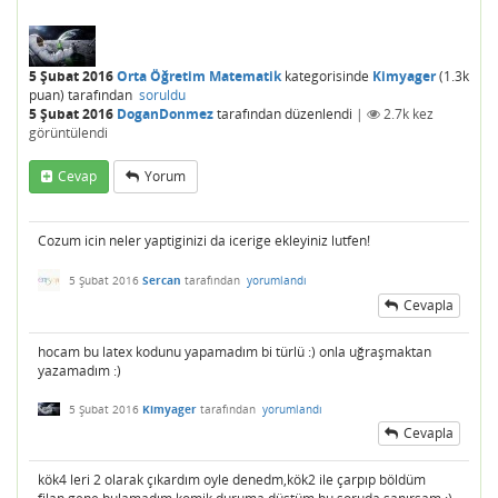
5 Şubat 2016
Orta Öğretim Matematik
kategorisinde
Kimyager
(
1.3k
puan)
tarafından
soruldu
5 Şubat 2016
DoganDonmez
tarafından
düzenlendi
|
2.7k
kez
görüntülendi
Cevap
Yorum
Cozum icin neler yaptiginizi da icerige ekleyiniz lutfen!
5 Şubat 2016
Sercan
tarafından
yorumlandı
Cevapla
hocam bu latex kodunu yapamadım bi türlü :) onla uğraşmaktan
yazamadım :)
5 Şubat 2016
Kimyager
tarafından
yorumlandı
Cevapla
kök4 leri 2 olarak çıkardım oyle denedm,kök2 ile çarpıp böldüm