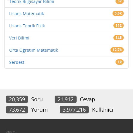
Teorik Bilgisayar Bilimi
32
Lisans Matematik
5.6k
Lisans Teorik Fizik
112
Veri Bilimi
145
Orta Öğretim Matematik
12.7k
Serbest
1k
20,359
Soru
21,912
Cevap
73,672
Yorum
3,977,216
Kullanıcı
İletişim