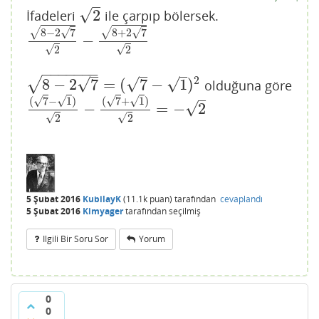
–
√
2
İfadeleri
ile çarpıp bölersek.
2
√
√
√
√
8
−
2
7
8
+
2
7
−
8
−
2
7
2
−
8
+
2
7
2
√
√
2
2
−
−
−
−
−
−
−
–
–
–
2
√
√
√
√
8
−
2
7
=
(
7
−
1
)
olduğuna göre
8
−
2
7
=
(
7
−
1
)
2
–
√
√
√
√
(
7
−
1
)
(
7
+
1
)
√
−
=
−
2
(
7
−
1
)
2
−
(
7
+
1
)
2
=
−
2
√
√
2
2
5 Şubat 2016
KubilayK
(
11.1k
puan)
tarafından
cevaplandı
5 Şubat 2016
Kimyager
tarafından
seçilmiş
Ilgili Bir Soru Sor
Yorum
0
0