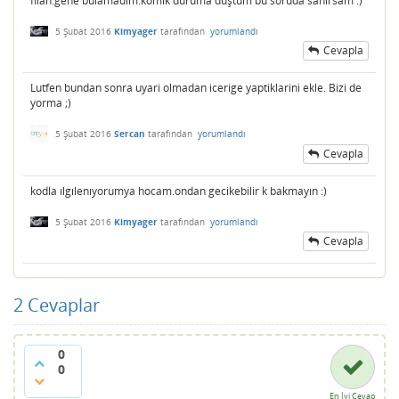
filan.gene bulamadım.komik duruma düştüm bu soruda sanırsam :)
5 Şubat 2016
Kimyager
tarafından
yorumlandı
Cevapla
Lutfen bundan sonra uyari olmadan icerige yaptiklarini ekle. Bizi de
yorma ;)
5 Şubat 2016
Sercan
tarafından
yorumlandı
Cevapla
kodla ılgılenıyorumya hocam.ondan gecikebilir k bakmayın :)
5 Şubat 2016
Kimyager
tarafından
yorumlandı
Cevapla
2
Cevaplar
0
0
En İyi Cevap