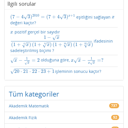
İlgili sorular
–
–
2010
+
1
√
√
(
7
−
4
3
)
=
(
7
+
4
3
)
x
eşitliğini sağlayan
(
7
−
4
3
)
2010
=
(
7
+
4
3
)
x
+
1
x
x
değeri kaçtır?
pozitif gerçel bir sayıdır
x
x
−
−
1
−
√
x
ifadesinin
1
−
x
(
1
+
x
4
)
(
1
+
x
8
)
(
1
+
x
16
)
(
1
+
x
32
)
−
−
−
−
−
−
−
−
(
1
+
)
(
1
+
)
(
1
+
)
(
1
+
)
√
√
√
√
4
8
16
32
x
x
x
x
sadeleştirilmiş biçimi ?
−
−
−
−
1
1
−
=
2
−
=
?
olduğuna göre,
√
√
x
−
1
x
=
2
x
x
−
1
x
x
=
?
x
x
x
√
√
x
x
x
−
−
−
−
−
−
−
−
−
−
−
−
−
−
20
⋅
21
⋅
22
⋅
23
+
1
√
işleminin sonucu kaçtır?
20
⋅
21
⋅
22
⋅
23
+
1
Tüm kategoriler
Akademik Matematik
737
Akademik Fizik
52