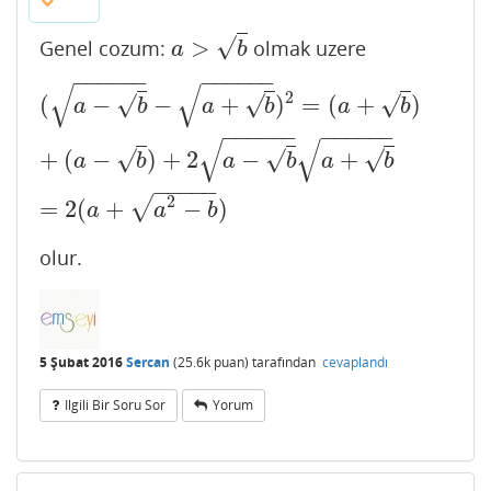
√
>
Genel cozum:
olmak uzere
a
>
b
a
b
−
−
−
−
−
−
−
−
−
−
−
−
√
√
(
a
−
b
−
a
+
b
)
2
=
(
a
+
b
)
+
(
a
−
b
)
+
2
a
−
b
a
+
b
=
2
(
a
+
a
2
−
b
)
2
√
√
√
(
−
−
+
)
=
(
+
)
a
b
a
b
a
b
−
−
−
−
−
−
−
−
−
−
−
−
√
√
√
√
√
+
(
−
)
+
2
−
+
a
b
a
b
a
b
−
−
−
−
−
2
√
=
2
(
+
−
)
a
a
b
olur.
5 Şubat 2016
Sercan
(
25.6k
puan)
tarafından
cevaplandı
Ilgili Bir Soru Sor
Yorum