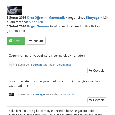
5 Şubat 2016
Orta Öğretim Matematik
kategorisinde
Kimyager
(
1.3k
puan)
tarafından
soruldu
5 Şubat 2016
DoganDonmez
tarafından
düzenlendi
|
2.8k
kez
görüntülendi
Cevap
Yorum
Cozum icin neler yaptiginizi da icerige ekleyiniz lutfen!
5 Şubat 2016
Sercan
tarafından
yorumlandı
Cevapla
hocam bu latex kodunu yapamadım bi türlü :) onla uğraşmaktan
yazamadım :)
5 Şubat 2016
Kimyager
tarafından
yorumlandı
Cevapla
kök4 leri 2 olarak çıkardım oyle denedm,kök2 ile çarpıp böldüm