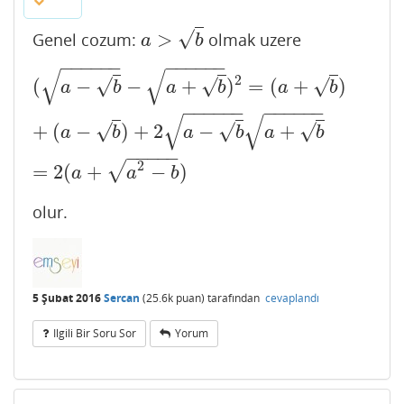
√
>
Genel cozum:
olmak uzere
a
>
b
a
b
−
−
−
−
−
−
−
−
−
−
−
−
√
√
(
a
−
b
−
a
+
b
)
2
=
(
a
+
b
)
+
(
a
−
b
)
+
2
a
−
b
a
+
b
=
2
(
a
+
a
2
−
b
)
2
√
√
√
(
−
−
+
)
=
(
+
)
a
b
a
b
a
b
−
−
−
−
−
−
−
−
−
−
−
−
√
√
√
√
√
+
(
−
)
+
2
−
+
a
b
a
b
a
b
−
−
−
−
−
2
√
=
2
(
+
−
)
a
a
b
olur.
5 Şubat 2016
Sercan
(
25.6k
puan)
tarafından
cevaplandı
Ilgili Bir Soru Sor
Yorum