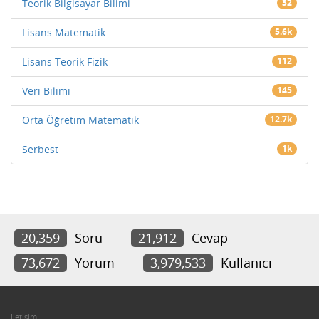
Teorik Bilgisayar Bilimi
32
Lisans Matematik
5.6k
Lisans Teorik Fizik
112
Veri Bilimi
145
Orta Öğretim Matematik
12.7k
Serbest
1k
20,359
Soru
21,912
Cevap
73,672
Yorum
3,979,533
Kullanıcı
İletişim