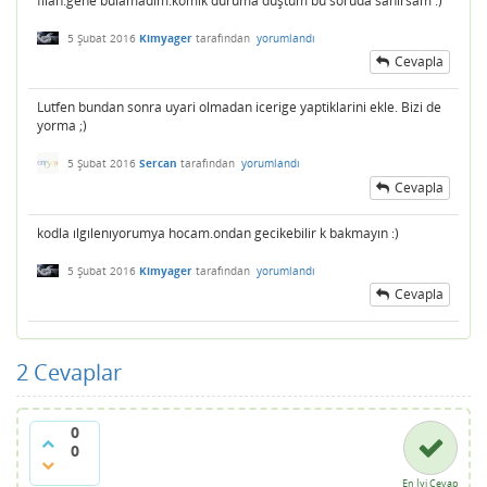
filan.gene bulamadım.komik duruma düştüm bu soruda sanırsam :)
5 Şubat 2016
Kimyager
tarafından
yorumlandı
Cevapla
Lutfen bundan sonra uyari olmadan icerige yaptiklarini ekle. Bizi de
yorma ;)
5 Şubat 2016
Sercan
tarafından
yorumlandı
Cevapla
kodla ılgılenıyorumya hocam.ondan gecikebilir k bakmayın :)
5 Şubat 2016
Kimyager
tarafından
yorumlandı
Cevapla
2
Cevaplar
0
0
En İyi Cevap