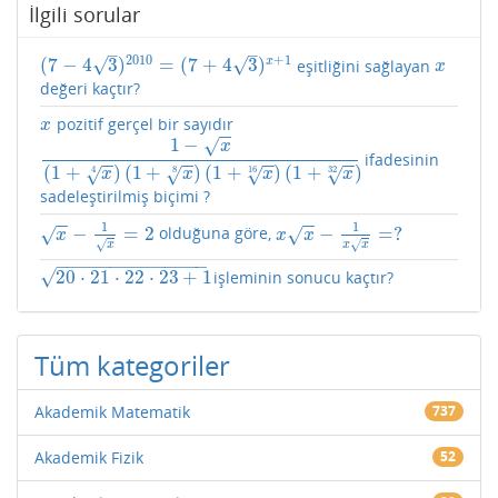
İlgili sorular
–
–
2010
+
1
√
√
(
7
−
4
3
)
=
(
7
+
4
3
)
x
eşitliğini sağlayan
(
7
−
4
3
)
2010
=
(
7
+
4
3
)
x
+
1
x
x
değeri kaçtır?
pozitif gerçel bir sayıdır
x
x
−
−
1
−
√
x
ifadesinin
1
−
x
(
1
+
x
4
)
(
1
+
x
8
)
(
1
+
x
16
)
(
1
+
x
32
)
−
−
−
−
−
−
−
−
(
1
+
)
(
1
+
)
(
1
+
)
(
1
+
)
√
√
√
√
4
8
16
32
x
x
x
x
sadeleştirilmiş biçimi ?
−
−
−
−
1
1
−
=
2
−
=
?
olduğuna göre,
√
√
x
−
1
x
=
2
x
x
−
1
x
x
=
?
x
x
x
√
√
x
x
x
−
−
−
−
−
−
−
−
−
−
−
−
−
−
20
⋅
21
⋅
22
⋅
23
+
1
√
işleminin sonucu kaçtır?
20
⋅
21
⋅
22
⋅
23
+
1
Tüm kategoriler
Akademik Matematik
737
Akademik Fizik
52