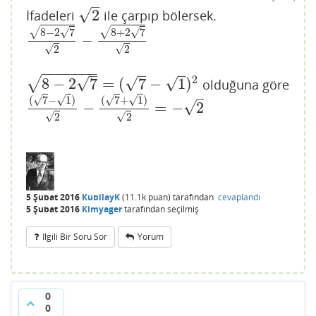
–
√
2
İfadeleri
ile çarpıp bölersek.
2
√
√
√
√
8
−
2
7
8
+
2
7
−
8
−
2
7
2
−
8
+
2
7
2
√
√
2
2
−
−
−
−
−
−
−
–
–
–
2
√
√
√
√
8
−
2
7
=
(
7
−
1
)
olduğuna göre
8
−
2
7
=
(
7
−
1
)
2
–
√
√
√
√
(
7
−
1
)
(
7
+
1
)
√
−
=
−
2
(
7
−
1
)
2
−
(
7
+
1
)
2
=
−
2
√
√
2
2
5 Şubat 2016
KubilayK
(
11.1k
puan)
tarafından
cevaplandı
5 Şubat 2016
Kimyager
tarafından
seçilmiş
Ilgili Bir Soru Sor
Yorum
0
0