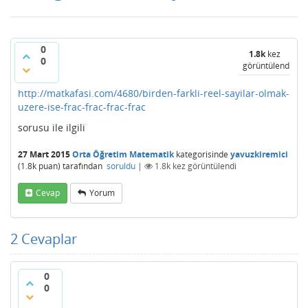
0
1.8k
kez
0
görüntülendi
http://matkafasi.com/4680/birden-farkli-reel-sayilar-olmak-
uzere-ise-frac-frac-frac-frac
sorusu ile ilgili
27 Mart 2015
Orta Öğretim Matematik
kategorisinde
yavuzkiremici
(
1.8k
puan)
tarafından
soruldu
|
1.8k
kez görüntülendi
Cevap
Yorum
2
Cevaplar
0
0