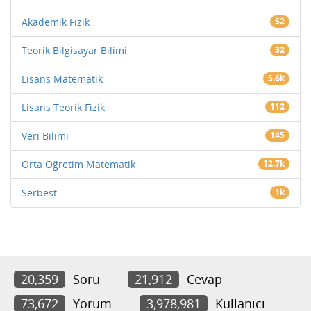
Akademik Fizik
52
Teorik Bilgisayar Bilimi
32
Lisans Matematik
5.6k
Lisans Teorik Fizik
112
Veri Bilimi
145
Orta Öğretim Matematik
12.7k
Serbest
1k
20,359
Soru
21,912
Cevap
73,672
Yorum
3,978,981
Kullanıcı