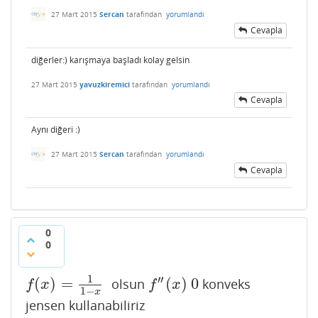
27 Mart 2015
Sercan
tarafından
yorumlandı
Cevapla
diğerler:) karışmaya başladı kolay gelsin
27 Mart 2015
yavuzkiremici
tarafından
yorumlandı
Cevapla
Aynı diğeri :)
27 Mart 2015
Sercan
tarafından
yorumlandı
Cevapla
0
0
1
′′
(
)
=
(
)
0
olsun
konveks
f
(
x
)
=
1
1
−
x
f
″
(
x
)
0
f
x
f
x
1
−
x
jensen kullanabiliriz