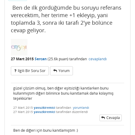
Ben de ilk gördüğümde bu soruyu referans
verecektim, her terime +1 ekleyip, yani
toplamda 3, sonra iki tarafı 2'ye bölünce
cevap geliyor.
27 Mart 2015
Sercan
(
25.6k
puan)
tarafından
cevaplandı
Ilgili Bir Soru Sor
Yorum
güzel çözüm olmuş, ben diğer eşitsizliği kanıtlarken bunu
kullanmıştım diğeri bilinince bunu kanıtlamak daha kolaymış
teşekkürler
27 Mart 2015
yavuzkiremici
tarafından
yorumlandı
27 Mart 2015
yavuzkiremici
tarafından
düzenlendi
Cevapla
Ben de diğeri için bunu kanıtlamıştım :)