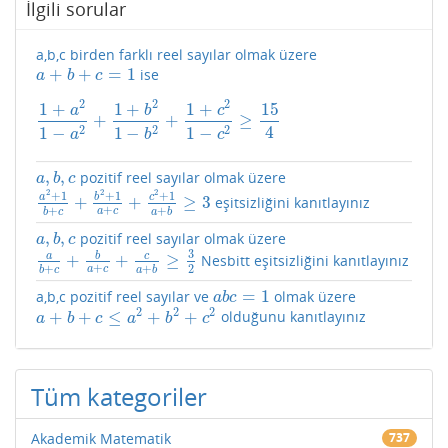
İlgili sorular
a,b,c birden farklı reel sayılar olmak üzere
+
+
=
1
ise
a
+
b
+
c
=
1
a
b
c
2
2
2
1
+
1
+
1
+
15
a
b
c
+
+
≥
1
+
a
2
1
−
a
2
+
1
+
b
2
1
−
b
2
+
1
+
c
2
1
−
c
2
≥
15
4
4
2
2
2
1
−
1
−
1
−
a
b
c
,
,
pozitif reel sayılar olmak üzere
a
,
b
,
c
a
b
c
2
2
2
+
1
+
1
+
1
a
b
c
+
+
≥
3
eşitsizliğini kanıtlayınız
a
2
+
1
b
+
c
+
b
2
+
1
a
+
c
+
c
2
+
1
a
+
b
≥
3
+
+
+
a
c
b
c
a
b
,
,
pozitif reel sayılar olmak üzere
a
,
b
,
c
a
b
c
3
a
b
c
+
+
≥
Nesbitt eşitsizliğini kanıtlayınız
a
b
+
c
+
b
a
+
c
+
c
a
+
b
≥
3
2
+
2
+
+
a
c
b
c
a
b
=
1
a,b,c pozitif reel sayılar ve
olmak üzere
a
b
c
=
1
a
b
c
2
2
2
+
+
≤
+
+
olduğunu kanıtlayınız
a
+
b
+
c
≤
a
2
+
b
2
+
c
2
a
b
c
a
b
c
Tüm kategoriler
Akademik Matematik
737