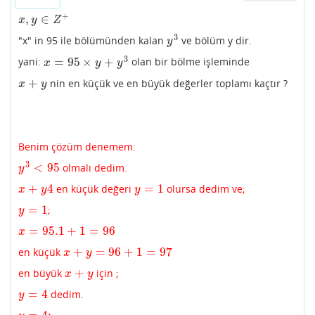
+
,
∈
x
,
y
∈
Z
+
x
y
Z
3
"x" in 95 ile bölümünden kalan
ve bölüm y dir.
y
3
y
3
=
95
×
+
yani:
olan bir bölme işleminde
x
=
95
×
y
+
y
3
x
y
y
+
nin en küçük ve en büyük değerler toplamı kaçtır ?
x
+
y
x
y
Benim çözüm denemem:
3
<
95
olmalı dedim.
y
3
<
95
y
+
4
=
1
en küçük değeri
olursa dedim ve;
x
+
y
4
y
=
1
x
y
y
=
1
;
y
=
1
y
=
95.1
+
1
=
96
x
=
95.1
+
1
=
96
x
+
=
96
+
1
=
97
en küçük
x
+
y
=
96
+
1
=
97
x
y
+
en büyük
için ;
x
+
y
x
y
=
4
dedim.
y
=
4
y