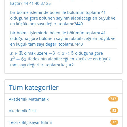
kaçtır? 44 41 40 37 25
bir bölme işleminde bölen ile bölümün toplamı 41
olduğuna göre bölünen sayının alabileceği en büyük ve
en küçük tam sayı değeri toplamı:?440
bir bölme işleminde bölen ile bölümün toplamı 41
olduğuna göre bölünen sayının alabileceği en büyük ve
en küçük tam sayı değeri toplamı:?440
R
∈
−
3
<
<
5
olmak üzere
olduğuna göre
x
∈
R
−
3
<
x
<
5
x
x
2
+
6
ifadesinin alabileceği en küçük ve en büyük
x
2
+
6
x
x
x
tam sayı değerleri toplamı kaçtır?
Tüm kategoriler
Akademik Matematik
737
Akademik Fizik
52
Teorik Bilgisayar Bilimi
32