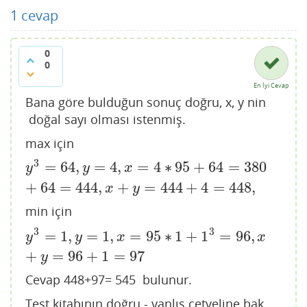
1
cevap
0
0
En İyi Cevap
Bana göre bulduğun sonuç doğru, x, y nin
doğal sayı olması istenmiş.
max için
3
=
64
,
=
4
,
=
4
∗
95
+
64
=
380
y
3
=
64
,
y
=
4
,
x
=
4
∗
95
+
64
=
380
+
64
=
444
,
x
+
y
=
444
+
4
=
4
y
y
x
+
64
=
444
,
+
=
444
+
4
=
448
,
x
y
min için
3
3
=
1
,
=
1
,
=
95
∗
1
+
1
=
96
,
y
3
=
1
,
y
=
1
,
x
=
95
∗
1
+
1
3
=
96
,
x
+
y
=
96
+
1
=
97
y
y
x
x
+
=
96
+
1
=
97
y
Cevap 448+97= 545 bulunur.
Test kitabının doğru - yanlış cetveline bak.