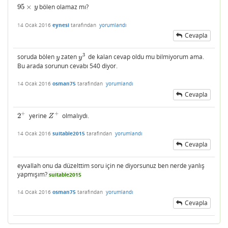
95
×
bölen olamaz mı?
95
×
y
y
14 Ocak 2016
eynesi
tarafından
yorumlandı
Cevapla
3
soruda bölen
zaten
de kalan cevap oldu mu bilmiyorum ama.
y
y
3
y
y
Bu arada sorunun cevabı 540 diyor.
14 Ocak 2016
osman75
tarafından
yorumlandı
Cevapla
+
+
2
yerine
olmalıydı.
2
+
Z
+
Z
14 Ocak 2016
suitable2015
tarafından
yorumlandı
Cevapla
eyvallah onu da düzelttim soru için ne diyorsunuz ben nerde yanlış
yapmışım?
suitable2015
14 Ocak 2016
osman75
tarafından
yorumlandı
Cevapla