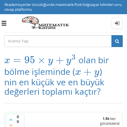
Akademisyenler öncülüğünde matematik/fizik/bilgisayar bilimleri soru
cevap platformu
Toggle
navigation
3
=
95
×
+
olan bir
x
=
95
×
y
+
y
3
x
y
y
+
bölme işleminde (
)
x
+
y
x
y
nin en küçük ve en büyük
değerleri toplamı kaçtır?
0
1.5k
kez
0
görüntülendi