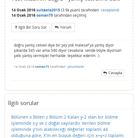
14 Ocak 2016
suitable2015
(
3.9k
puan)
tarafından
cevaplandı
14 Ocak 2016
osman75
tarafından
seçilmiş
Ilgili Bir Soru Sor
Yorum
doğru yanlış cetveli diye bir şey yok malesaf ya yanlış diyor
şıklarda 545 var ama 540 diyor cevabına. sende böyle diyorsan
şıkkı yanlış vermişler herhalde. teşekkür ederim. :)
14 Ocak 2016
osman75
tarafından
yorumlandı
Cevapla
İlgili sorular
Bölünen:x Bölen:z Bölüm:2 Kalan:y-2 olan bir bölme
işleminde x,y ve z doğal sayılardır Verilen bölme
işleminde y'nin alabileceği değerler toplamı 44
olduğuna göre, X'in en büyük değeri için x+y+z toplamı