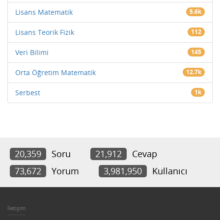
Lisans Matematik
5.6k
Lisans Teorik Fizik
112
Veri Bilimi
145
Orta Öğretim Matematik
12.7k
Serbest
1k
20,359
Soru
21,912
Cevap
73,672
Yorum
3,981,950
Kullanıcı
İletişim