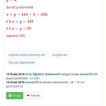
=
4
;
y
=
4
;
y
$x=
95.y+64=444$
+
=
444
+
4
=
448
;
x
+
y
=
444
+
4
=
448
;
x
y
+
=
448
E.B
x
+
y
=
448
x
y
+
=
97
E.K
x
+
y
=
97
x
y
toplamı:545;
bölme-bölünebilme-en
büyük-en
küçük-toplamları
14 Ocak 2016
Orta Öğretim Matematik
kategorisinde
osman75
(
36
puan)
tarafından
soruldu
14 Ocak 2016
osman75
tarafından
düzenlendi
|
1.5k
kez
görüntülendi
Cevap
Yorum