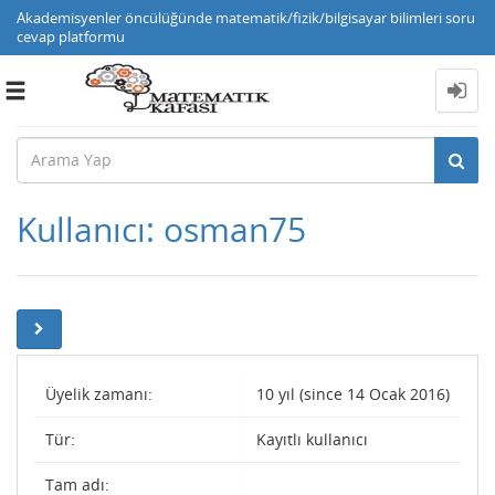
Akademisyenler öncülüğünde matematik/fizik/bilgisayar bilimleri soru
cevap platformu
Toggle
navigation
Kullanıcı: osman75
Üyelik zamanı:
10 yıl (since 14 Ocak 2016)
Tür:
Kayıtlı kullanıcı
Tam adı: