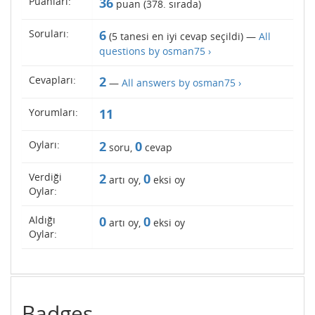
Puanları:
36
puan (
378
. sırada)
Soruları:
6
(
5
tanesi en iyi cevap seçildi) —
All
questions by osman75 ›
Cevapları:
2
—
All answers by osman75 ›
Yorumları:
11
Oyları:
2
0
soru,
cevap
Verdiği
2
0
artı oy,
eksi oy
Oylar:
Aldığı
0
0
artı oy,
eksi oy
Oylar:
Badges