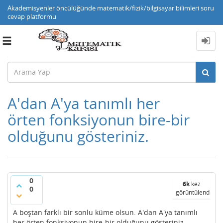
Akademisyenler öncülüğünde matematik/fizik/bilgisayar bilimleri soru
cevap platformu
Toggle
navigation
A'dan A'ya tanımlı her
örten fonksiyonun bire-bir
olduğunu gösteriniz.
0
6k
kez
0
görüntülendi
A boştan farklı bir sonlu küme olsun. A'dan A'ya tanımlı
her örten fonksiyonun bire-bir olduğunu gösteriniz.