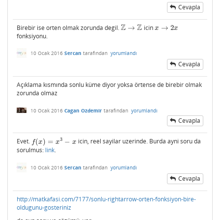
Cevapla
Z
Z
Birebir ise orten olmak zorunda degil.
→
icin
→
2
Z
→
Z
x
→
2
x
x
x
fonksiyonu.
10 Ocak 2016
Sercan
tarafından
yorumlandı
Cevapla
Açıklama kısmında sonlu küme diyor yoksa örtense de birebir olmak
zorunda olmaz
10 Ocak 2016
Cagan Ozdemir
tarafından
yorumlandı
Cevapla
3
Evet.
(
)
=
−
icin, reel sayilar uzerinde. Burda ayni soru da
f
(
x
)
=
x
3
−
x
f
x
x
x
sorulmus:
link
.
10 Ocak 2016
Sercan
tarafından
yorumlandı
Cevapla
http://matkafasi.com/7177/sonlu-rightarrow-orten-fonksiyon-bire-
oldugunu-gosteriniz