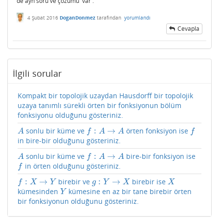
de ayn soru ve çözümü var .
4 Şubat 2016
DoganDonmez
tarafından
yorumlandı
Cevapla
İlgili sorular
Kompakt bir topolojik uzaydan Hausdorff bir topolojik
uzaya tanımlı sürekli örten bir fonksiyonun bölüm
fonksiyonu olduğunu gösteriniz.
:
→
sonlu bir küme ve
örten fonksiyon ise
A
f
:
A
→
A
f
A
f
A
A
f
in bire-bir olduğunu gösteriniz.
:
→
sonlu bir küme ve
bire-bir fonksiyon ise
A
f
:
A
→
A
A
f
A
A
in örten olduğunu gösteriniz.
f
f
:
→
:
→
birebir ve
birebir ise
f
:
X
→
Y
g
:
Y
→
X
X
f
X
Y
g
Y
X
X
kümesinden
kümesine en az bir tane birebir örten
Y
Y
bir fonksiyonun olduğunu gösteriniz.