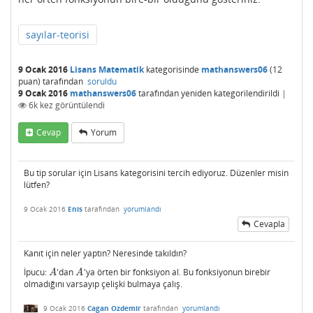
sayılar-teorisi
9 Ocak 2016
Lisans Matematik
kategorisinde
mathanswers06
(
12
puan)
tarafından
soruldu
9 Ocak 2016
mathanswers06
tarafından
yeniden kategorilendirildi
|
6k
kez görüntülendi
Cevap
Yorum
Bu tip sorular için Lisans kategorisini tercih ediyoruz. Düzenler misin
lütfen?
9 Ocak 2016
Enis
tarafından
yorumlandı
Cevapla
Kanıt için neler yaptın? Neresinde takıldın?
İpucu:
'dan
'ya örten bir fonksiyon al. Bu fonksiyonun birebir
A
A
A
A
olmadığını varsayıp çelişki bulmaya çalış.
9 Ocak 2016
Cagan Ozdemir
tarafından
yorumlandı