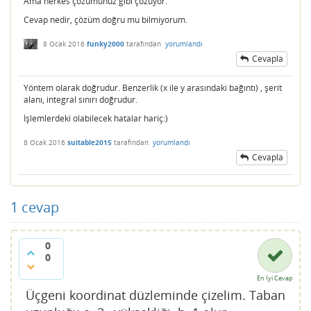
Ama herkes çözümünüz gibi çözüyor.
Cevap nedir, çözüm doğru mu bilmiyorum.
8 Ocak 2016
funky2000
tarafından
yorumlandı
Cevapla
Yöntem olarak doğrudur. Benzerlik (x ile y arasındaki bağıntı) , şerit
alanı, integral sınırı doğrudur.
İşlemlerdeki olabilecek hatalar hariç:)
8 Ocak 2016
suitable2015
tarafından
yorumlandı
Cevapla
1
cevap
0
0
En İyi Cevap
Üçgeni koordinat düzleminde çizelim. Taban