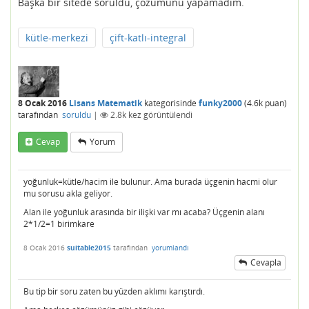
Başka bir sitede soruldu, çözümünü yapamadım.
kütle-merkezi
çift-katlı-integral
8 Ocak 2016
Lisans Matematik
kategorisinde
funky2000
(
4.6k
puan)
tarafından
soruldu
|
2.8k
kez görüntülendi
Cevap
Yorum
yoğunluk=kütle/hacim ile bulunur. Ama burada üçgenin hacmi olur
mu sorusu akla geliyor.
Alan ile yoğunluk arasında bir ilişki var mı acaba? Üçgenin alanı
2*1/2=1 birimkare
8 Ocak 2016
suitable2015
tarafından
yorumlandı
Cevapla
Bu tip bir soru zaten bu yüzden aklımı karıştırdı.