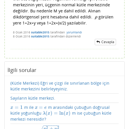
merkezinin yeri, üçgenin normal kütle merkezinde
değildir. Bu nedenle M ye dahil edildi. Alınan
dikdörtgensel şerit hesabına dahil edildi.
görülen
ρ
ρ
yere 1+2x+y veya 1+2x+(x/2) yazılabilir.
8 Ocak 2016
suitable2015
tarafından
yorumlandı
8 Ocak 2016
suitable2015
tarafından
düzenlendi
Cevapla
İlgili sorular
(Kütle Merkezi) Eğri ve çizgi ile sınırlanan bölge için
kütle merkezini belirleyeyiniz.
Sayıların kütle merkezi.
=
1
=
m ile
m arasındaki çubuğun doğrusal
x
=
1
x
=
e
x
x
e
(
)
=
ln
(
)
kütle yoğunluğu
m ise çubuğun kütle
λ
(
x
)
=
ln
(
x
)
λ
x
x
merkezi neresidir?
−
−
−
−
−
−
2
2
+
√