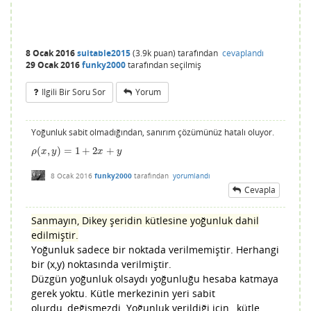
8 Ocak 2016
suitable2015
(
3.9k
puan)
tarafından
cevaplandı
29 Ocak 2016
funky2000
tarafından
seçilmiş
Ilgili Bir Soru Sor
Yorum
Yoğunluk sabit olmadığından, sanırım çözümünüz hatalı oluyor.
(
,
)
=
1
+
2
+
ρ
(
x
,
y
)
=
1
+
2
x
+
y
ρ
x
y
x
y
8 Ocak 2016
funky2000
tarafından
yorumlandı
Cevapla
Sanmayın, Dikey şeridin kütlesine yoğunluk dahil
edilmiştir.
Yoğunluk sadece bir noktada verilmemiştir. Herhangi
bir (x,y) noktasında verilmiştir.
Düzgün yoğunluk olsaydı yoğunluğu hesaba katmaya
gerek yoktu. Kütle merkezinin yeri sabit
olurdu, değişmezdi. Yoğunluk verildiği için , kütle