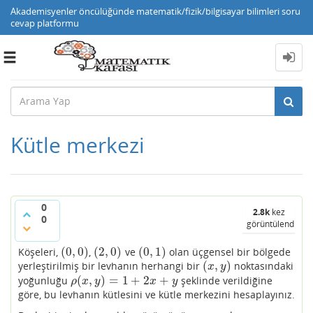
Akademisyenler öncülüğünde matematik/fizik/bilgisayar bilimleri soru
cevap platformu
Toggle
navigation
Kütle merkezi
0
2.8k
kez
0
görüntülendi
(
0
,
0
)
(
2
,
0
)
(
0
,
1
)
Köşeleri,
,
ve
olan üçgensel bir bölgede
(
0
,
0
)
(
2
,
0
)
(
0
,
1
)
(
,
)
yerleştirilmiş bir levhanın herhangi bir
noktasındaki
(
x
,
y
)
x
y
(
,
)
=
1
+
2
+
yoğunluğu
şeklinde verildiğine
ρ
(
x
,
y
)
=
1
+
2
x
+
y
ρ
x
y
x
y
göre, bu levhanın kütlesini ve kütle merkezini hesaplayınız.