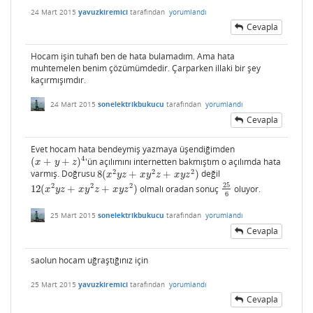
24 Mart 2015
yavuzkiremici
tarafından
yorumlandı
Cevapla
Hocam işin tuhafı ben de hata bulamadım. Ama hata
muhtemelen benim çözümümdedir. Çarparken illaki bir şey
kaçırmışımdır.
24 Mart 2015
sonelektrikbukucu
tarafından
yorumlandı
Cevapla
Evet hocam hata bendeymiş yazmaya üşendiğimden
4
(
+
+
)
'ün açılımını internetten bakmıştım o açılımda hata
(
x
+
y
+
z
)
4
x
y
z
2
2
2
varmış. Doğrusu
8
(
+
+
)
değil
8
(
x
2
y
z
+
x
y
2
z
+
x
y
z
2
)
x
y
z
x
y
z
x
y
z
25
2
2
2
12
(
+
+
)
olmalı oradan sonuç
oluyor.
12
(
x
2
y
z
+
x
y
2
z
+
x
y
z
2
)
25
6
x
y
z
x
y
z
x
y
z
6
25 Mart 2015
sonelektrikbukucu
tarafından
yorumlandı
Cevapla
saolun hocam uğraştığınız için
25 Mart 2015
yavuzkiremici
tarafından
yorumlandı
Cevapla