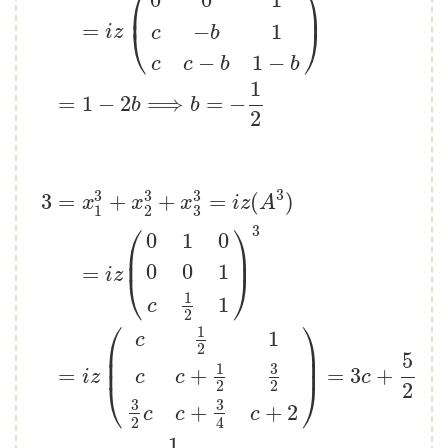
⎛
⎞
0
0
1
⎜
⎟
=
−
1
⎝
⎠
i
z
c
b
2
=
x
1
2
+
x
2
2
+
x
3
2
=
i
z
(
A
2
)
=
i
z
(
0
0
1
c
−
b
1
c
c
−
b
1
−
b
)
=
1
−
2
b
−
1
−
c
c
b
b
1
=
1
−
2
⟹
=
−
b
b
2
3
3
3
3
3
=
+
+
=
(
)
3
=
x
1
3
+
x
2
3
+
x
3
3
=
i
z
(
A
3
)
=
i
z
(
0
1
0
0
0
1
c
1
2
1
)
3
=
i
z
(
c
1
2
1
c
c
x
x
x
i
z
A
3
1
2
⎛
⎞
3
0
1
0
⎜
⎟
0
0
1
=
i
z
⎝
⎠
1
1
c
2
⎛
⎞
1
1
c
⎜
⎟
2
5
⎜
⎟
3
1
+
=
=
3
+
c
c
i
z
c
⎝
⎠
2
2
2
3
3
+
+
2
c
c
c
2
4
1