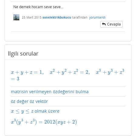
Ne demek hocam seve seve...
25 Mart 2015
sonelektrikbukucu
tarafından
yorumlandı
Cevapla
İlgili sorular
2
2
2
3
3
3
+
+
=
1
,
+
+
=
2
,
+
+
x
+
y
+
z
=
1
,
x
2
+
y
2
+
z
2
=
2
,
x
3
+
y
3
+
z
3
=
3
x
y
z
x
y
z
x
y
z
=
3
matrisin verilmeyen özdeğerini bulma
öz değer öz vektör
≤
≤
olmak üzere
x
≤
y
≤
z
x
y
z
3
3
3
(
+
)
=
2012
(
+
2
)
x
3
(
y
3
+
z
3
)
=
2012
(
x
y
z
+
2
)
x
y
z
x
y
z