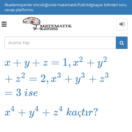
Akademisyenler öncülüğünde matematik/fizik/bilgisayar bilimleri soru
cevap platformu
Toggle
navigation
2
2
+
+
=
1
,
+
x
+
y
+
z
=
1
,
x
2
+
y
2
+
z
2
=
2
,
x
3
+
y
3
+
z
3
x
y
z
x
y
2
3
3
3
+
=
2
,
+
+
z
x
y
z
=
3
i
s
e
4
4
4
+
+
ı
?
x
4
+
y
4
+
z
4
k
a
ç
t
ı
r
?
x
y
z
k
a
ç
t
r