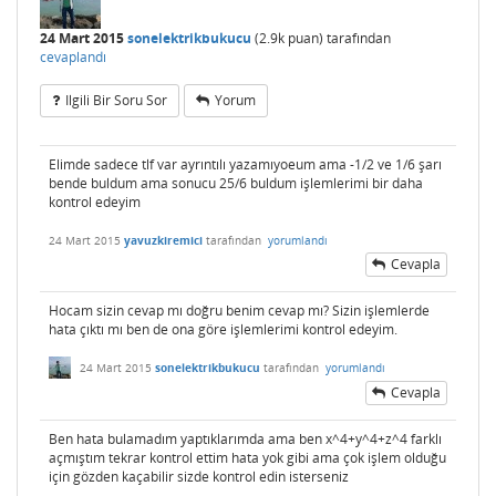
24 Mart 2015
sonelektrikbukucu
(
2.9k
puan)
tarafından
cevaplandı
Ilgili Bir Soru Sor
Yorum
Elimde sadece tlf var ayrıntılı yazamıyoeum ama -1/2 ve 1/6 şarı
bende buldum ama sonucu 25/6 buldum işlemlerimi bir daha
kontrol edeyim
24 Mart 2015
yavuzkiremici
tarafından
yorumlandı
Cevapla
Hocam sizin cevap mı doğru benim cevap mı? Sizin işlemlerde
hata çıktı mı ben de ona göre işlemlerimi kontrol edeyim.
24 Mart 2015
sonelektrikbukucu
tarafından
yorumlandı
Cevapla
Ben hata bulamadım yaptıklarımda ama ben x^4+y^4+z^4 farklı
açmıştım tekrar kontrol ettim hata yok gibi ama çok işlem olduğu
için gözden kaçabilir sizde kontrol edin isterseniz