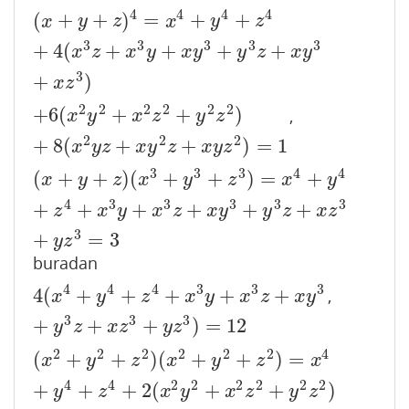
4
4
4
4
(
+
+
)
=
+
+
(
x
+
y
+
z
)
4
=
x
4
+
y
4
+
z
4
+
4
(
x
3
z
+
x
3
y
+
x
y
3
+
y
3
z
+
x
y
3
+
x
z
3
)
x
y
z
x
y
z
3
3
3
3
3
+
4
(
+
+
+
+
x
z
x
y
x
y
y
z
x
y
3
+
)
x
z
2
2
2
2
2
2
+
6
(
+
+
)
,
+
6
(
x
2
y
2
+
x
2
z
2
+
y
2
z
2
)
+
8
(
x
2
y
z
+
x
y
2
z
+
x
y
z
2
)
=
1
x
y
x
z
y
z
2
2
2
+
8
(
+
+
)
=
1
x
y
z
x
y
z
x
y
z
3
3
3
4
4
(
+
+
)
(
+
+
)
=
+
(
x
+
y
+
z
)
(
x
3
+
y
3
+
z
3
)
=
x
4
+
y
4
+
z
4
+
x
3
y
+
x
3
z
+
x
y
3
+
y
3
z
+
x
z
x
y
z
x
y
z
x
y
4
3
3
3
3
3
+
+
+
+
+
+
z
x
y
x
z
x
y
y
z
x
z
3
+
=
3
y
z
buradan
4
4
4
3
3
3
4
(
+
+
+
+
+
,
4
(
x
4
+
y
4
+
z
4
+
x
3
y
+
x
3
z
+
x
y
3
+
y
3
z
+
x
z
3
+
y
z
3
)
=
12
x
y
z
x
y
x
z
x
y
3
3
3
+
+
+
)
=
12
y
z
x
z
y
z
2
2
2
2
2
2
4
(
+
+
)
(
+
+
)
=
(
x
2
+
y
2
+
z
2
)
(
x
2
+
y
2
+
z
2
)
=
x
4
+
y
4
+
z
4
+
2
(
x
2
y
2
+
x
2
z
2
+
y
2
z
x
y
z
x
y
z
x
4
4
2
2
2
2
2
2
+
+
+
2
(
+
+
)
y
z
x
y
x
z
y
z