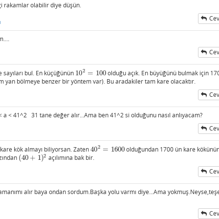
 rakamlar olabilir diye düşün.
Cev
ı
....
Cev
2
e sayıları bul. En küçüğünün
10
=
100
olduğu açık. En büyüğünü bulmak için 17
10
2
=
100
im yan bölmeye benzer bir yöntem var). Bu aradakiler tam kare olacaktır.
Cev
^2 < a < 41^2 31 tane değer alır...Ama ben 41^2 si olduğunu nasıl anlıyacam?
Cev
2
kare kök almayı biliyorsan. Zaten
40
=
1600
olduğundan 1700 ün kare kökünü
40
2
=
1600
2
azından
(
40
+
1
)
açılımına bak bir.
(
40
+
1
)
2
Cev
amanımı alır baya ondan sordum.Başka yolu varmı diye...Ama yokmuş.Neyse,teş
Cev