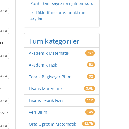
Pozitif tam sayılarla ilgili bir soru
apla
İki köklü ifade arasındaki tam
sayılar
apla
Tüm kategoriler
00
Akademik Matematik
737
apla
Akademik Fizik
52
apla
Teorik Bilgisayar Bilimi
32
n
Lisans Matematik
5.6k
Lisans Teorik Fizik
112
apla
Veri Bilimi
145
ekkür
Orta Öğretim Matematik
12.7k
apla