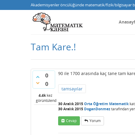
Akademisyenler öncülüğünde matematik/fizik/bilgisayar bi
Anasay
Tam Kare.!
90 ile 1700 arasında kaç tane tam kare
0
0
tamsayılar
4.4k
kez
görüntülendi
30 Aralık 2015
Orta Öğretim Matematik
kat
30 Aralık 2015
DoganDonmez
tarafından
yen
Cevap
Yorum