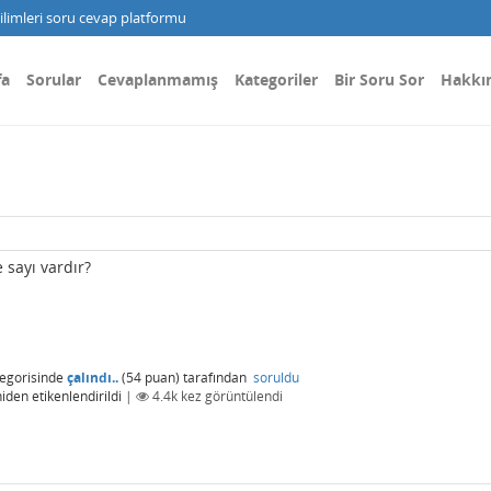
limleri soru cevap platformu
fa
Sorular
Cevaplanmamış
Kategoriler
Bir Soru Sor
Hakkı
 sayı vardır?
egorisinde
çalındı..
(
54
puan)
tarafından
soruldu
iden etikenlendirildi
|
4.4k
kez görüntülendi