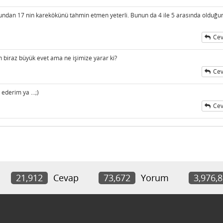
ndan 17 nin karekökünü tahmin etmen yeterli. Bunun da 4 ile 5 arasında olduğu
Cev
en biraz büyük evet ama ne işimize yarar ki?
Cev
erim ya ...;)
Cev
21,912
Cevap
73,672
Yorum
3,976,