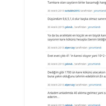
Tamkare olan sayıların birler basamağı hangi
30 Aralık 2015
suitable2015
tarafından
yorumland
Düşündüm 9,6,5,1,4 olur başka olmaz sanırım
30 Aralık 2015
çalındı..
tarafından
yorumlandı
Ya da bu aralıktaki en küçük ve en büyük kar
sayısının kare kökünü hesapla (benim bildiğ
30 Aralık 2015
alpercay
tarafından
yorumlandı
Evet evet çıktı 41 'in karesi oluyor yani 10
30 Aralık 2015
çalındı..
tarafından
yorumlandı
Dediğim gibi 1700 ün kare kökünü alacaksın 
buna yakın olduğunu tahmin edebilirsin.En 
30 Aralık 2015
alpercay
tarafından
yorumlandı
Anladım anladımda 40 aklıma gelmez yani z
ederim...
30 Aralık 2015
çalındı..
tarafından
yorumlandı