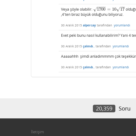
−
−
−
−
−
−
√
√
Veya şöyle olabilir:
1700
=
10
17
olduğu
1700
=
10
17
,4'ten biraz büyük olduğunu biliyoruz.
30 Aralık 2015
alpercay
tarafından
yorumlandı
Evet peki bunu nasıl kullanabilirim? Yani 4 t
30 Aralık 2015
çalındı..
tarafından
yorumlandı
Aaaaahhh şimdi anladımmmm çok teşekkür ed
30 Aralık 2015
çalındı..
tarafından
yorumlandı
20,359
Soru
İletişim