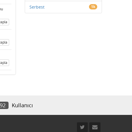
Serbest
1k
nu
apla
apla
apla
892
Kullanıcı