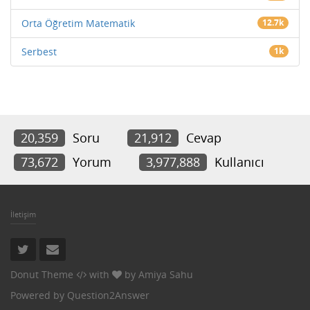
Orta Öğretim Matematik
12.7k
Serbest
1k
20,359
Soru
21,912
Cevap
73,672
Yorum
3,977,888
Kullanıcı
İletişim
Donut Theme
with
by
Amiya Sahu
Powered by
Question2Answer