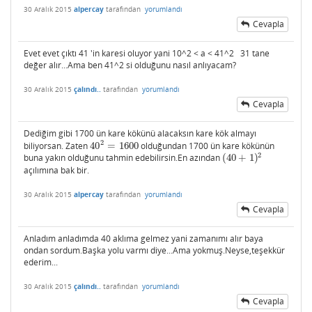
30 Aralık 2015
alpercay
tarafından
yorumlandı
Cevapla
Evet evet çıktı 41 'in karesi oluyor yani 10^2 < a < 41^2 31 tane
değer alır...Ama ben 41^2 si olduğunu nasıl anlıyacam?
30 Aralık 2015
çalındı..
tarafından
yorumlandı
Cevapla
Dediğim gibi 1700 ün kare kökünü alacaksın kare kök almayı
2
biliyorsan. Zaten
40
=
1600
olduğundan 1700 ün kare kökünün
40
2
=
1600
2
buna yakın olduğunu tahmin edebilirsin.En azından
(
40
+
1
)
(
40
+
1
)
2
açılımına bak bir.
30 Aralık 2015
alpercay
tarafından
yorumlandı
Cevapla
Anladım anladımda 40 aklıma gelmez yani zamanımı alır baya
ondan sordum.Başka yolu varmı diye...Ama yokmuş.Neyse,teşekkür
ederim...
30 Aralık 2015
çalındı..
tarafından
yorumlandı
Cevapla