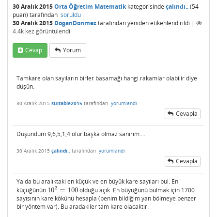
30 Aralık 2015
Orta Öğretim Matematik
kategorisinde
çalındı..
(
54
puan)
tarafından
soruldu
30 Aralık 2015
DoganDonmez
tarafından
yeniden etikenlendirildi
|
4.4k
kez görüntülendi
Cevap
Yorum
Tamkare olan sayıların birler basamağı hangi rakamlar olabilir diye
düşün.
30 Aralık 2015
suitable2015
tarafından
yorumlandı
Cevapla
Düşündüm 9,6,5,1,4 olur başka olmaz sanırım....
30 Aralık 2015
çalındı..
tarafından
yorumlandı
Cevapla
Ya da bu aralıktaki en küçük ve en büyük kare sayıları bul. En
2
küçüğünün
10
=
100
olduğu açık. En büyüğünü bulmak için 1700
10
2
=
100
sayısının kare kökünü hesapla (benim bildiğim yan bölmeye benzer
bir yöntem var). Bu aradakiler tam kare olacaktır.