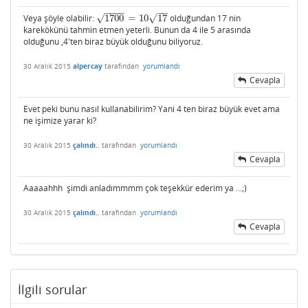
−
−
−
−
−
−
√
√
Veya şöyle olabilir:
1700
=
10
17
olduğundan 17 nin
1700
=
10
17
karekökünü tahmin etmen yeterli. Bunun da 4 ile 5 arasında
olduğunu ,4'ten biraz büyük olduğunu biliyoruz.
30 Aralık 2015
alpercay
tarafından
yorumlandı
Cevapla
Evet peki bunu nasıl kullanabilirim? Yani 4 ten biraz büyük evet ama
ne işimize yarar ki?
30 Aralık 2015
çalındı..
tarafından
yorumlandı
Cevapla
Aaaaahhh şimdi anladımmmm çok teşekkür ederim ya ...;)
30 Aralık 2015
çalındı..
tarafından
yorumlandı
Cevapla
İlgili sorular