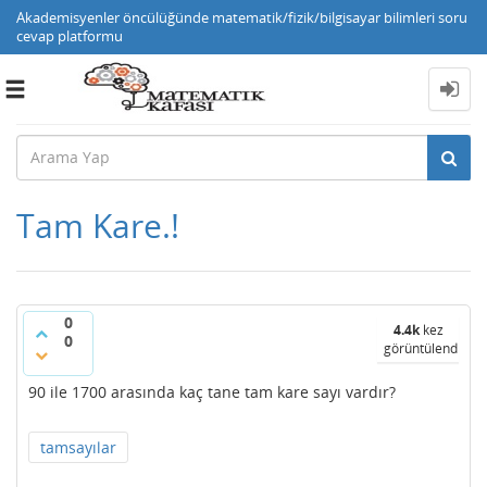
Akademisyenler öncülüğünde matematik/fizik/bilgisayar bilimleri soru
cevap platformu
Toggle
navigation
Tam Kare.!
0
4.4k
kez
0
görüntülendi
90 ile 1700 arasında kaç tane tam kare sayı vardır?
tamsayılar