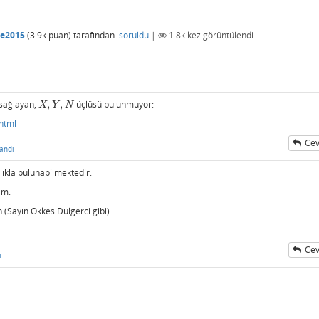
le2015
(
3.9k
puan)
tarafından
soruldu
|
1.8k
kez görüntülendi
ı sağlayan,
,
,
üçlüsü bulunmuyor:
X
,
Y
,
N
X
Y
N
html
Cev
andı
ıkla bulunabilmektedir.
im.
 (Sayın Okkes Dulgerci gibi)
Cev
ı