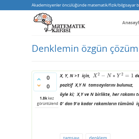
Akademisyenler öncülüğünde matematik/fizik/bilgisayar bi
Anasay
Denklemin özgün çözüm
2
2
−
∗
=
1
X, Y, N >1 için,
de
X
2
−
N
∗
Y
2
=
1
X
N
Y
0
pozitif X,Y N tamsayılarını bulunuz,
0
öyle ki; X,Y ve N birlikte, her rakamı 
1.8k
kez
0' dan 9'a kadar rakamların tümünü iç
görüntülendi
tamsayı
denklem