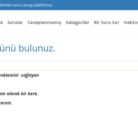
limleri soru cevap platformu
fa
Sorular
Cevaplanmamış
Kategoriler
Bir Soru Sor
Hakkı
ünü bulunuz.
nklemini sağlayan
tam olarak bir kere,
ersin.