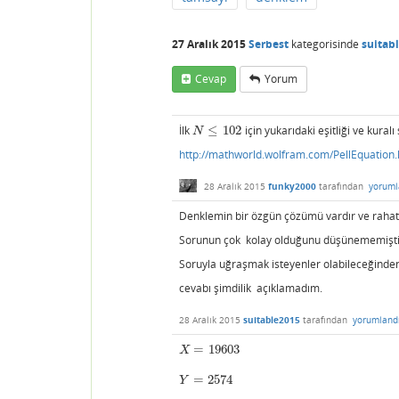
27 Aralık 2015
Serbest
kategorisinde
suitab
Cevap
Yorum
İlk
≤
102
için yukarıdaki eşitliği ve kural
N
≤
102
N
http://mathworld.wolfram.com/PellEquation.
28 Aralık 2015
funky2000
tarafından
yoruml
Denklemin bir özgün çözümü vardır ve rahatl
Sorunun çok kolay olduğunu düşünememişt
Soruyla uğraşmak isteyenler olabileceğinden
cevabı şimdilik açıklamadım.
28 Aralık 2015
suitable2015
tarafından
yorumland
=
19603
X
=
19603
X
=
2574
Y
=
2574
Y