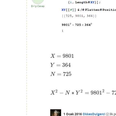
En İyi Cevap
=
9801
X
=
9801
X
=
364
Y
=
364
Y
=
725
N
=
725
N
2
2
2
−
∗
=
9801
−
7
X
2
−
N
∗
Y
2
=
9801
2
−
725
×
364
2
=
1
X
N
Y
1 Ocak 2016
OkkesDulgerci
(
2.9k
p