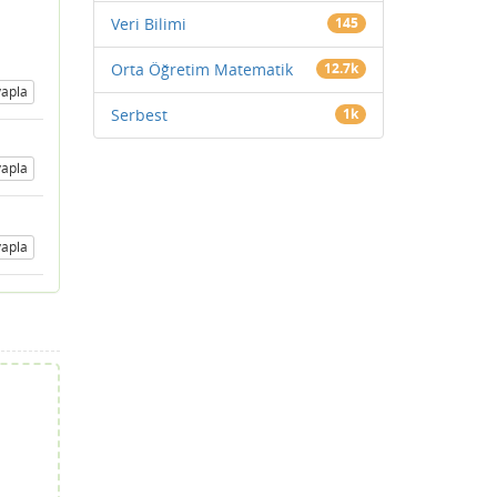
Veri Bilimi
145
Orta Öğretim Matematik
12.7k
apla
Serbest
1k
apla
apla