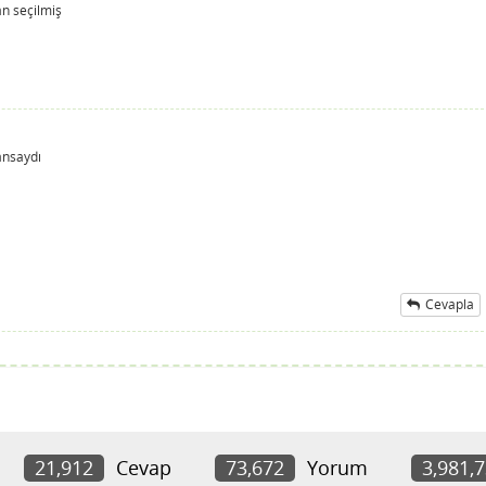
an
seçilmiş
ansaydı
Cevapla
21,912
Cevap
73,672
Yorum
3,981,