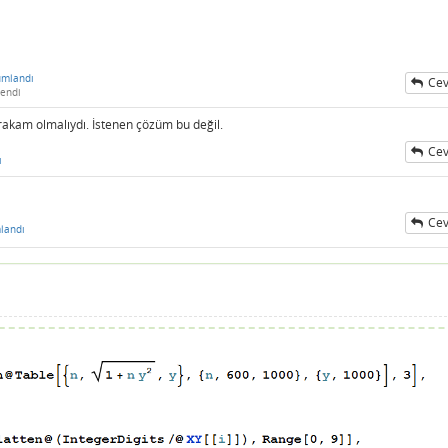
umlandı
Cev
endi
ı rakam olmalıydı. İstenen çözüm bu değil.
Cev
ı
Cev
landı