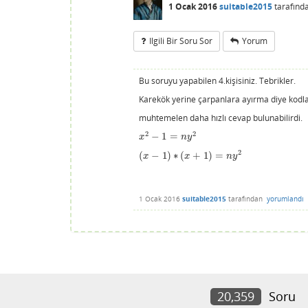
1 Ocak 2016
suitable2015
tarafınd
Ilgili Bir Soru Sor
Yorum
Bu soruyu yapabilen 4.kişisiniz. Tebrikler.
Karekök yerine çarpanlara ayırma diye kodl
muhtemelen daha hızlı cevap bulunabilirdi.
2
2
−
1
=
x
2
−
1
=
n
y
2
x
n
y
2
(
−
1
)
∗
(
+
1
)
=
(
x
−
1
)
∗
(
x
+
1
)
=
n
y
2
x
x
n
y
1 Ocak 2016
suitable2015
tarafından
yorumlandı
20,359
Soru