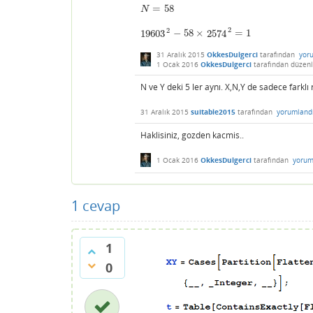
=
58
N
=
58
N
2
2
19603
−
58
×
2574
=
1
19603
2
−
58
×
2574
2
=
1
31 Aralık 2015
OkkesDulgerci
tarafından
yor
1 Ocak 2016
OkkesDulgerci
tarafından
düzenl
N ve Y deki 5 ler aynı. X,N,Y de sadece farkl
31 Aralık 2015
suitable2015
tarafından
yorumland
Haklisiniz, gozden kacmis..
1 Ocak 2016
OkkesDulgerci
tarafından
yorum
1
cevap
1
0