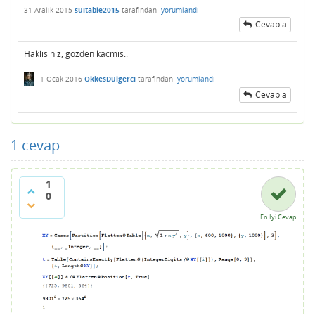
31 Aralık 2015
suitable2015
tarafından
yorumlandı
Cevapla
Haklisiniz, gozden kacmis..
1 Ocak 2016
OkkesDulgerci
tarafından
yorumlandı
Cevapla
1
cevap
1
0
En İyi Cevap