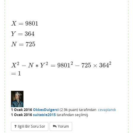
=
9801
X
=
9801
X
=
364
Y
=
364
Y
=
725
N
=
725
N
2
2
2
2
−
∗
=
9801
−
725
×
364
X
2
−
N
∗
Y
2
=
9801
2
−
725
×
364
2
=
1
X
N
Y
=
1
1 Ocak 2016
OkkesDulgerci
(
2.9k
puan)
tarafından
cevaplandı
1 Ocak 2016
suitable2015
tarafından
seçilmiş
Ilgili Bir Soru Sor
Yorum