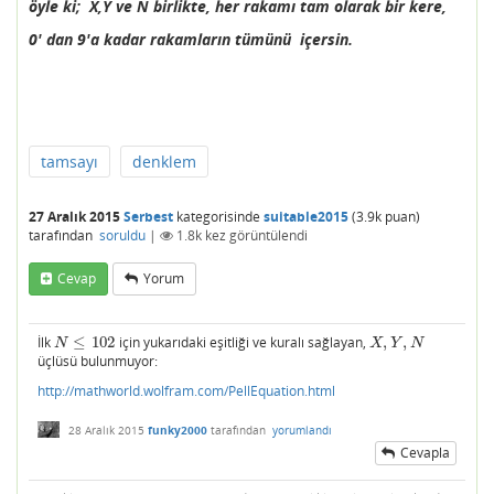
öyle ki; X,Y ve N birlikte, her rakamı tam olarak bir kere,
0' dan 9'a kadar rakamların tümünü içersin.
tamsayı
denklem
27 Aralık 2015
Serbest
kategorisinde
suitable2015
(
3.9k
puan)
tarafından
soruldu
|
1.8k
kez görüntülendi
Cevap
Yorum
İlk
≤
102
için yukarıdaki eşitliği ve kuralı sağlayan,
,
,
N
≤
102
X
,
Y
,
N
N
X
Y
N
üçlüsü bulunmuyor:
http://mathworld.wolfram.com/PellEquation.html
28 Aralık 2015
funky2000
tarafından
yorumlandı
Cevapla