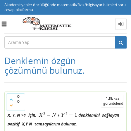
Akademisyenler öncülüğünde matematik/fizik/bilgisayar bilimleri soru
cevap platformu
Toggle
navigation
Denklemin özgün
çözümünü bulunuz.
0
1.8k
kez
0
görüntülendi
2
2
−
∗
=
1
X, Y, N >1 için,
denklemini sağlayan
X
2
−
N
∗
Y
2
=
1
X
N
Y
pozitif X,Y N tamsayılarını bulunuz,