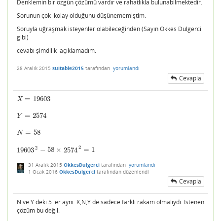
Denklemin bir özgün çözümü vardır ve rahatlıkla bulunabilmektedir.
Sorunun çok kolay olduğunu düşünememiştim.
Soruyla uğraşmak isteyenler olabileceğinden (Sayın Okkes Dulgerci
gibi)
cevabı şimdilik açıklamadım.
28 Aralık 2015
suitable2015
tarafından
yorumlandı
Cevapla
=
19603
X
=
19603
X
=
2574
Y
=
2574
Y
=
58
N
=
58
N
2
2
19603
−
58
×
2574
=
1
19603
2
−
58
×
2574
2
=
1
31 Aralık 2015
OkkesDulgerci
tarafından
yorumlandı
1 Ocak 2016
OkkesDulgerci
tarafından
düzenlendi
Cevapla
N ve Y deki 5 ler aynı. X,N,Y de sadece farklı rakam olmalıydı. İstenen
çözüm bu değil.