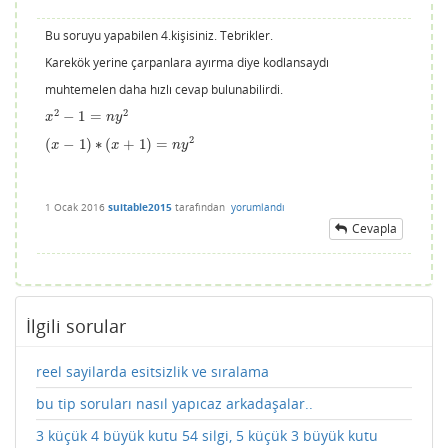
Bu soruyu yapabilen 4.kişisiniz. Tebrikler.
Karekök yerine çarpanlara ayırma diye kodlansaydı
muhtemelen daha hızlı cevap bulunabilirdi.
2
2
−
1
=
x
2
−
1
=
n
y
2
x
n
y
2
(
−
1
)
∗
(
+
1
)
=
(
x
−
1
)
∗
(
x
+
1
)
=
n
y
2
x
x
n
y
1 Ocak 2016
suitable2015
tarafından
yorumlandı
Cevapla
İlgili sorular
reel sayilarda esitsizlik ve sıralama
bu tip soruları nasıl yapıcaz arkadaşalar..
3 küçük 4 büyük kutu 54 silgi, 5 küçük 3 büyük kutu