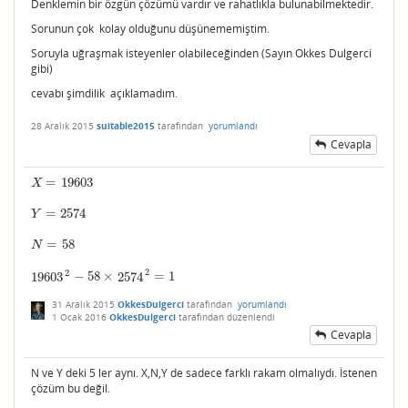
Denklemin bir özgün çözümü vardır ve rahatlıkla bulunabilmektedir.
Sorunun çok kolay olduğunu düşünememiştim.
Soruyla uğraşmak isteyenler olabileceğinden (Sayın Okkes Dulgerci
gibi)
cevabı şimdilik açıklamadım.
28 Aralık 2015
suitable2015
tarafından
yorumlandı
Cevapla
=
19603
X
=
19603
X
=
2574
Y
=
2574
Y
=
58
N
=
58
N
2
2
19603
−
58
×
2574
=
1
19603
2
−
58
×
2574
2
=
1
31 Aralık 2015
OkkesDulgerci
tarafından
yorumlandı
1 Ocak 2016
OkkesDulgerci
tarafından
düzenlendi
Cevapla
N ve Y deki 5 ler aynı. X,N,Y de sadece farklı rakam olmalıydı. İstenen
çözüm bu değil.