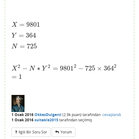
=
9801
X
=
9801
X
=
364
Y
=
364
Y
=
725
N
=
725
N
2
2
2
2
−
∗
=
9801
−
725
×
364
X
2
−
N
∗
Y
2
=
9801
2
−
725
×
364
2
=
1
X
N
Y
=
1
1 Ocak 2016
OkkesDulgerci
(
2.9k
puan)
tarafından
cevaplandı
1 Ocak 2016
suitable2015
tarafından
seçilmiş
Ilgili Bir Soru Sor
Yorum