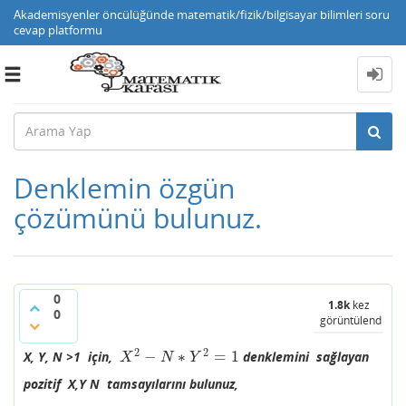
Akademisyenler öncülüğünde matematik/fizik/bilgisayar bilimleri soru
cevap platformu
Toggle
navigation
Denklemin özgün
çözümünü bulunuz.
0
1.8k
kez
0
görüntülendi
2
2
−
∗
=
1
X, Y, N >1 için,
denklemini sağlayan
X
2
−
N
∗
Y
2
=
1
X
N
Y
pozitif X,Y N tamsayılarını bulunuz,