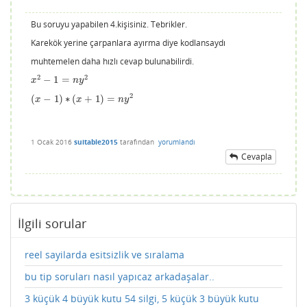
Bu soruyu yapabilen 4.kişisiniz. Tebrikler.
Karekök yerine çarpanlara ayırma diye kodlansaydı
muhtemelen daha hızlı cevap bulunabilirdi.
2
2
−
1
=
x
2
−
1
=
n
y
2
x
n
y
2
(
−
1
)
∗
(
+
1
)
=
(
x
−
1
)
∗
(
x
+
1
)
=
n
y
2
x
x
n
y
1 Ocak 2016
suitable2015
tarafından
yorumlandı
Cevapla
İlgili sorular
reel sayilarda esitsizlik ve sıralama
bu tip soruları nasıl yapıcaz arkadaşalar..
3 küçük 4 büyük kutu 54 silgi, 5 küçük 3 büyük kutu