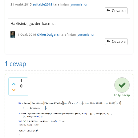
31 Aralık 2015
suitable2015
tarafından
yorumlandı
Cevapla
Haklisiniz, gozden kacmis..
1 Ocak 2016
OkkesDulgerci
tarafından
yorumlandı
Cevapla
1
cevap
1
0
En İyi Cevap