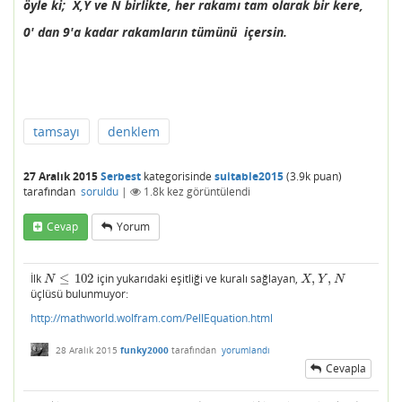
öyle ki; X,Y ve N birlikte, her rakamı tam olarak bir kere,
0' dan 9'a kadar rakamların tümünü içersin.
tamsayı
denklem
27 Aralık 2015
Serbest
kategorisinde
suitable2015
(
3.9k
puan)
tarafından
soruldu
|
1.8k
kez görüntülendi
Cevap
Yorum
İlk
≤
102
için yukarıdaki eşitliği ve kuralı sağlayan,
,
,
N
≤
102
X
,
Y
,
N
N
X
Y
N
üçlüsü bulunmuyor:
http://mathworld.wolfram.com/PellEquation.html
28 Aralık 2015
funky2000
tarafından
yorumlandı
Cevapla