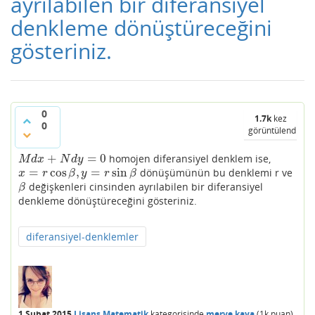
ayrı­labilen bir diferansiyel
denkleme dönüştüreceğini
gösteriniz.
0
1.7k
kez
0
görüntülendi
+
=
0
homojen diferansiyel denklem ise,
M
d
x
+
N
d
y
=
0
M
d
x
N
d
y
=
cos
,
=
sin
dönüşümünün bu denklemi r ve
x
=
r
cos
β
,
y
=
r
sin
β
x
r
β
y
r
β
değişkenleri cinsinden ayrı­labilen bir diferansiyel
β
β
denkleme dönüştüreceğini gösteriniz.
diferansiyel-denklemler
1 Şubat 2015
Lisans Matematik
kategorisinde
merve kaya
(
1k
puan)