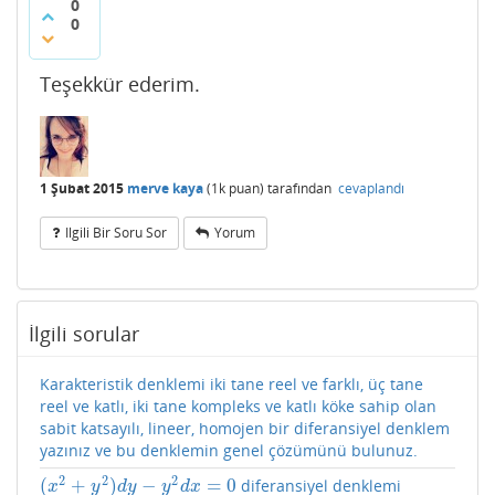
0
0
Teşekkür ederim.
1 Şubat 2015
merve kaya
(
1k
puan)
tarafından
cevaplandı
Ilgili Bir Soru Sor
Yorum
İlgili sorular
Karakteristik denklemi iki tane reel ve farklı, üç tane
reel ve katlı, iki tane kompleks ve katlı köke sahip olan
sabit katsayılı, lineer, homojen bir diferansiyel denklem
yazınız ve bu denklemin genel çözümünü bulunuz.
2
2
2
(
+
)
−
=
0
diferansiyel denklemi
(
x
2
+
y
2
)
d
y
−
y
2
d
x
=
0
x
y
d
y
y
d
x