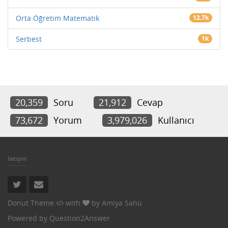
Orta Öğretim Matematik
12.7k
Serbest
1k
20,359
Soru
21,912
Cevap
73,672
Yorum
3,979,026
Kullanıcı
İletişim
Donut Theme
with
by
Amiya Sahu
Powered by
Question2Answer