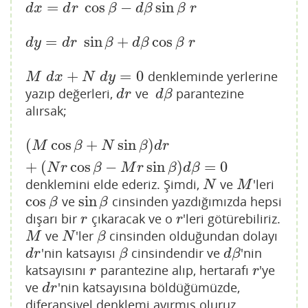
=
cos
−
sin
d
x
=
d
r
cos
β
−
d
β
sin
β
r
d
x
d
r
β
d
β
β
r
=
sin
+
cos
d
y
=
d
r
sin
β
+
d
β
cos
β
r
d
y
d
r
β
d
β
β
r
+
=
0
denkleminde yerlerine
M
d
x
+
N
d
y
=
0
M
d
x
N
d
y
yazıp değerleri,
ve
parantezine
d
r
d
β
d
r
d
β
alırsak;
(
cos
+
sin
)
(
M
cos
β
+
N
sin
β
)
d
r
+
(
N
r
cos
β
−
M
r
sin
β
)
d
β
=
0
M
β
N
β
d
r
+
(
cos
−
sin
)
=
0
N
r
β
M
r
β
d
β
denklemini elde ederiz. Şimdi,
ve
'leri
N
M
N
M
cos
sin
ve
cinsinden yazdığımızda hepsi
cos
β
sin
β
β
β
dışarı bir
çıkaracak ve o
'leri götürebiliriz.
r
r
r
r
ve
'ler
cinsinden olduğundan dolayı
M
N
β
M
N
β
'nin katsayısı
cinsindendir ve
'nin
d
r
β
d
β
d
r
β
d
β
katsayısını
parantezine alıp, hertarafı
'ye
r
r
r
r
ve
'nin katsayısına böldüğümüzde,
d
r
d
r
diferansiyel denklemi ayırmış oluruz.