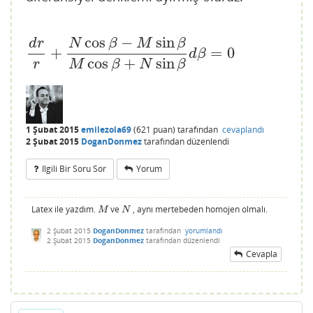
cos
−
sin
d
r
N
β
M
β
+
=
0
d
r
r
+
N
cos
β
−
M
sin
β
M
cos
β
+
N
sin
β
d
β
=
0
d
β
cos
+
sin
r
M
β
N
β
1 Şubat 2015
emilezola69
(
621
puan)
tarafından
cevaplandı
2 Şubat 2015
DoganDonmez
tarafından
düzenlendi
Ilgili Bir Soru Sor
Yorum
Latex ile yazdım.
ve
, aynı mertebeden homojen olmalı.
M
N
M
N
2 Şubat 2015
DoganDonmez
tarafından
yorumlandı
2 Şubat 2015
DoganDonmez
tarafından
düzenlendi
Cevapla