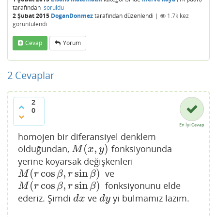
tarafından
soruldu
2 Şubat 2015
DoganDonmez
tarafından
düzenlendi
|
1.7k
kez
görüntülendi
Cevap
Yorum
2
Cevaplar
2
0
En İyi Cevap
homojen bir diferansiyel denklem
(
,
)
olduğundan,
fonksiyonunda
M
(
x
,
y
)
M
x
y
yerine koyarsak değişkenleri
(
cos
,
sin
)
ve
M
(
r
cos
β
,
r
sin
β
)
M
r
β
r
β
(
cos
,
sin
)
fonksiyonunu elde
M
(
r
cos
β
,
r
sin
β
)
M
r
β
r
β
ederiz. Şimdi
ve
yi bulmamız lazım.
d
x
d
y
d
x
d
y