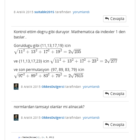
8 Aralık 2015
suitable2015
tarafından
yorumlandı
Cevapla
Kontrol ettim dogru gibi duruyor. Mathematica da indexler 1 den
baslar..
Goruldugu gibi {11,13,17,19} icin
−
−
−
−
−
−
−
−
−
−
−
−
−
−
−
−
−
−
−
−
√
2
2
2
2
√
11
+
13
+
17
+
19
=
2
235
11
2
+
13
2
+
17
2
+
19
2
=
2
235
−
−
−
−
−
−
−
−
−
−
−
−
−
−
−
−
−
−
−
−
√
2
2
2
2
√
ve {11,13,17,23} icin
11
+
13
+
17
+
23
=
2
277
11
2
+
13
2
+
17
2
+
23
2
=
2
277
ve son permutasyon {97, 89, 83, 79} icin
−
−
−
−
−
−
−
−
−
−
−
−
−
−
−
−
−
−
−
−
−
√
2
2
2
2
√
97
+
89
+
83
+
70
=
2
7615
97
2
+
89
2
+
83
2
+
70
2
=
2
7615
8 Aralık 2015
OkkesDulgerci
tarafından
yorumlandı
Cevapla
normlardan tamsayi olanlar mi alinacak?
8 Aralık 2015
OkkesDulgerci
tarafından
yorumlandı
Cevapla