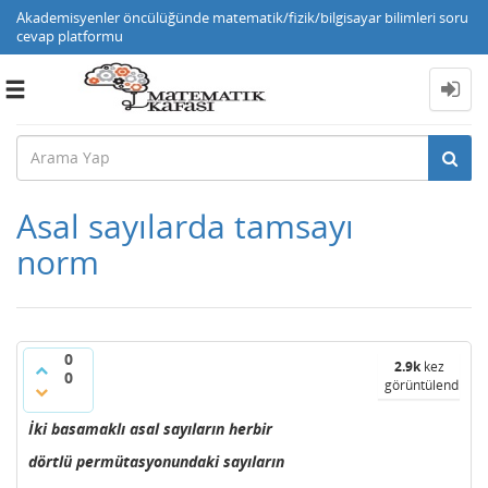
Akademisyenler öncülüğünde matematik/fizik/bilgisayar bilimleri soru
cevap platformu
Toggle
navigation
Asal sayılarda tamsayı
norm
0
2.9k
kez
0
görüntülendi
İki basamaklı asal sayıların herbir
dörtlü permütasyonundaki sayıların