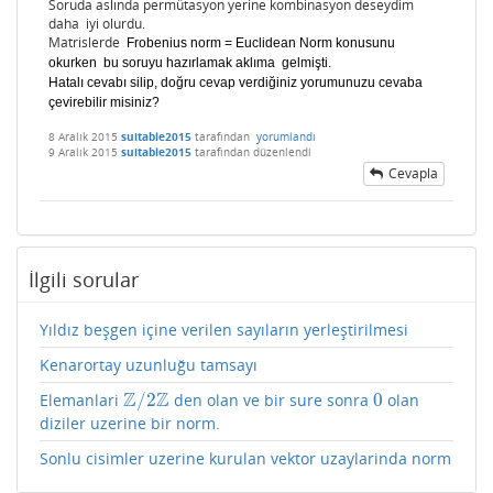
Soruda aslında permütasyon yerine kombinasyon deseydim
daha iyi olurdu.
Matrislerde
Frobenius norm = Euclidean Norm konusunu
okurken bu soruyu hazırlamak aklıma gelmişti.
Hatalı cevabı silip, doğru cevap verdiğiniz yorumunuzu cevaba
çevirebilir misiniz?
8 Aralık 2015
suitable2015
tarafından
yorumlandı
9 Aralık 2015
suitable2015
tarafından
düzenlendi
Cevapla
İlgili sorular
Yıldız beşgen içine verilen sayıların yerleştirilmesi
Kenarortay uzunluğu tamsayı
Z
Z
/
2
0
Elemanlari
den olan ve bir sure sonra
olan
Z
/
2
Z
0
diziler uzerine bir norm.
Sonlu cisimler uzerine kurulan vektor uzaylarinda norm