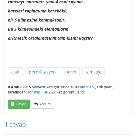
tamsayı normları, yani 4 asal sayının
kareleri toplamının karekökü,
bir S kümesine konmaktadır.
Bu S kümesindeki elemanların
aritmetik ortalamasının tam kısmı kaçtır?
asal
permütasyon
norm
tamsayı
8 Aralık 2015
Serbest
kategorisinde
suitable2015
(
3.9k
puan)
tarafından
soruldu
|
2.9k
kez görüntülendi
Cevap
Yorum
1
cevap