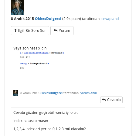
8 Aralık 2015
OkkesDulgerci
(
2.9k
puan)
tarafından
cevaplandı
Ilgili Bir Soru Sor
Yorum
Veya son hesap icin
8 Aralık 2015
OkkesDulgerci
tarafından
yorumlandı
Cevapla
Cevabı gözden geçirebilirseniz iyi olur.
index hatası olmasın.
1,2,3,4 indexleri yerine 0,1,2,3 mü olacaktı?