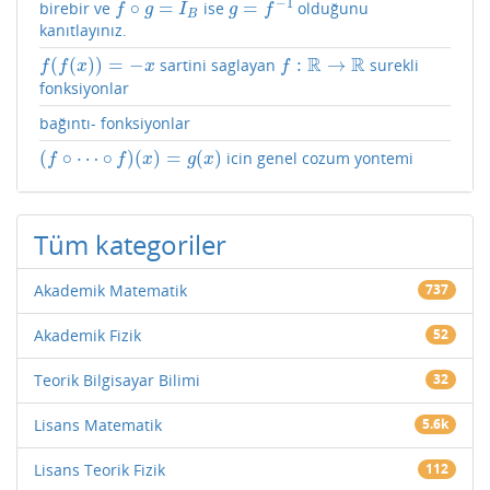
−
1
∘
=
=
birebir ve
ise
olduğunu
f
∘
g
=
I
B
g
=
f
−
1
f
g
I
g
f
B
kanıtlayınız.
R
R
(
(
)
)
=
−
:
→
sartini saglayan
surekli
f
(
f
(
x
)
)
=
−
x
f
:
R
→
R
f
f
x
x
f
fonksiyonlar
bağıntı- fonksiyonlar
(
∘
⋯
∘
)
(
)
=
(
)
icin genel cozum yontemi
(
f
∘
⋯
∘
f
)
(
x
)
=
g
(
x
)
f
f
x
g
x
Tüm kategoriler
Akademik Matematik
737
Akademik Fizik
52
Teorik Bilgisayar Bilimi
32
Lisans Matematik
5.6k
Lisans Teorik Fizik
112