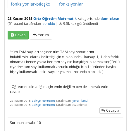
fonksiyonlar-bileşke
fonksiyonlar
28 Kasım 2015
Orta Öğretim Matematik
kategorisinde
damlakrcn
(
51
puan)
tarafından
soruldu
|
9.5k
kez görüntülendi
Cevap
Yorum
"tüm TAM sayıları seçince tüm TAM sayı sonuçlarını
bulabilirsin" olarak belirttiği için x'in önündeki katsayı 1,-1'den farklı
olmamalı bence yoksa her tam sayının karşılığını bulamazsın(Çünkü
x yerine tam sayı kullanmak zorunlu olduğu için 1 türünden başka
bişey kullanırsak kesirli sayılar yazmak zorunda olabiliriz )
. Öğretmen olmadığım için emin değilim ben de , merak ettim
cevabı.
28 Kasım 2015
Bahçe Hortumu
tarafından
yorumlandı
28 Kasım 2015
Bahçe Hortumu
tarafından
düzenlendi
Cevapla
Sorunun cevabı. 10