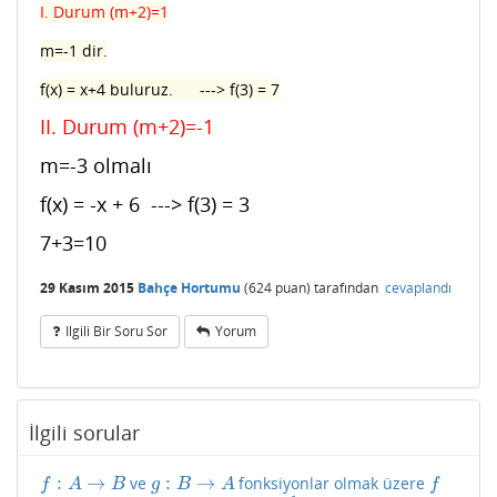
I. Durum (m+2)=1
m=-1 dir.
f(x) = x+4 buluruz. ---> f(3) = 7
II. Durum (m+2)=-1
m=-3 olmalı
f(x) = -x + 6 ---> f(3) = 3
7+3=10
29 Kasım 2015
Bahçe Hortumu
(
624
puan)
tarafından
cevaplandı
Ilgili Bir Soru Sor
Yorum
İlgili sorular
:
→
:
→
ve
fonksiyonlar olmak üzere
f
:
A
→
B
g
:
B
→
A
f
f
A
B
g
B
A
f