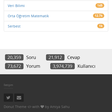
Veri Bilimi
145
Orta Öğretim Matematik
12.7k
Serbest
1k
20,359
Soru
21,912
Cevap
73,672
Yorum
3,974,739
Kullanıcı
İletişim
Donut Theme
with
by
Amiya Sahu