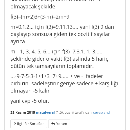
olmayacak şekilde
f(3)=(m+2)3+(3-m)=2m+9
m=0,1,2... için f(3)=9,11,13.... yani f(3) 9 dan
başlayıp sonsuza giden tek pozitif sayılar
ayrıca
m=-1,-3,-4,-5,-6... için f(3)=7,3,1,-1,-3.....
şeklinde gider o vakit f(3) aslında 5 hariç
bütün tek tamsayıların toplamıdır.
...-9-7-5-3-1+1+3+7+9..... + ve - ifadeler
birbirini sadeleştirir geriye sadece + karşılığı
olmayan -5 kalır
yani cvp -5 olur.
28 Kasım 2015
matalveral
(
1.5k
puan)
tarafından
cevaplandı
Ilgili Bir Soru Sor
Yorum