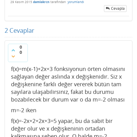
29 Kasım 2015
damlakrcn
tarafından
yorumlandı
Cevapla
2
Cevaplar
0
0
f(x)=m(x-1)+2x+3 fonksiyonun örten olmasını
sağlayan değer aslında x değişkenidir. Siz x
değişkenine farklı değer vererek bütün tam
sayılara ulaşabilirsiniz, fakat bu durumu
bozabilecek bir durum var o da m=-2 olması
m=-2 iken
f(x)=-2x+2+2x+3=5 yapar, bu da sabit bir
değer olur ve x değişkeninin ortadan
kalkmasına sebep olur. O halde m=-2