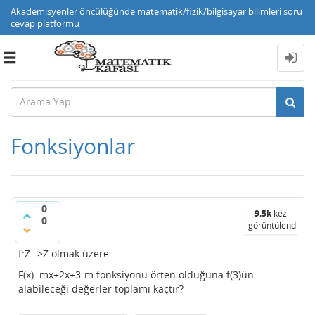
Akademisyenler öncülüğünde matematik/fizik/bilgisayar bilimleri soru
cevap platformu
Toggle
navigation
Fonksiyonlar
0
9.5k
kez
0
görüntülendi
f:Z-->Z olmak üzere
F(x)=mx+2x+3-m fonksiyonu örten olduğuna f(3)ün
alabileceği değerler toplamı kaçtır?