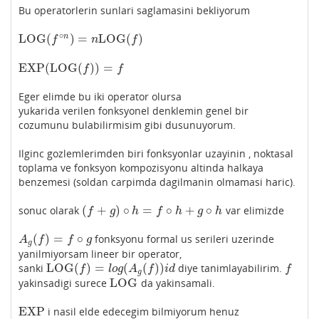
Bu operatorlerin sunlari saglamasini bekliyorum
∘
LOG
(
)
=
LOG
(
)
n
LOG
(
f
∘
n
)
=
n
LOG
(
f
)
f
n
f
EXP
(
LOG
(
)
)
=
EXP
(
LOG
(
f
)
)
=
f
f
f
Eger elimde bu iki operator olursa
yukarida verilen fonksyonel denklemin genel bir
cozumunu bulabilirmisim gibi dusunuyorum.
Ilginc gozlemlerimden biri fonksyonlar uzayinin , noktasal
toplama ve fonksyon kompozisyonu altinda halkaya
benzemesi (soldan carpimda dagilmanin olmamasi haric).
(
+
)
∘
=
∘
+
∘
sonuc olarak
var elimizde
(
f
+
g
)
∘
h
=
f
∘
h
+
g
∘
h
f
g
h
f
h
g
h
(
)
=
∘
fonksyonu formal us serileri uzerinde
A
g
(
f
)
=
f
∘
g
A
f
f
g
g
yanilmiyorsam lineer bir operator,
LOG
(
)
=
(
(
)
)
sanki
diye tanimlayabilirim.
LOG
(
f
)
=
l
o
g
(
A
g
(
f
)
)
i
d
f
f
l
o
g
A
f
i
d
f
g
LOG
yakinsadigi surece
da yakinsamali.
LOG
EXP
i nasil elde edecegim bilmiyorum henuz
EXP