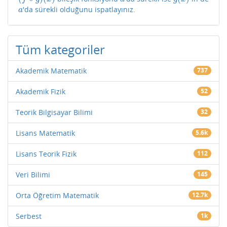
'da sürekli olduğunu ispatlayınız.
a
a
Tüm kategoriler
Akademik Matematik
737
Akademik Fizik
52
Teorik Bilgisayar Bilimi
32
Lisans Matematik
5.6k
Lisans Teorik Fizik
112
Veri Bilimi
145
Orta Öğretim Matematik
12.7k
Serbest
1k