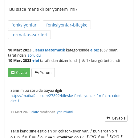
Bu sizce mantikli bir yontem mi?
fonksiyonlar
fonksiyonlar-bileşke
formal-us-serileri
10 Mart 2023
Lisans Matematik
kategorisinde
eloi2
(
857
puan)
tarafından
soruldu
10 Mart 2023
eloi
tarafından
düzenlendi
|
1k
kez görüntülendi
Cevap
Yorum
Sanirim bu soru da bayaa ilgili
https://matkafasi.com/27892/bileske-fonksiyonlar-f-n-f-circ-cdots-
circ-f
11 Mart 2023
eloi2
tarafından
yorumlandı
Cevapla
Tersi kendisine eşit olan bir çok fonksiyon var.
bunlardan biri
f
f
1
olsun.
∘
=
olur ve 1. özellikten dolayı,
=
f
∘
f
=
I
L
O
G
f
=
1
2
L
O
G
I
f
f
I
L
O
G
f
L
O
G
I