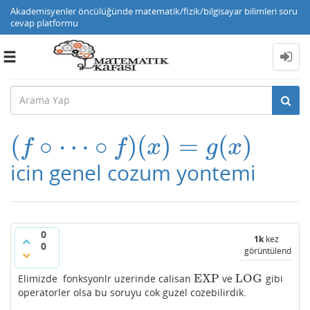
Akademisyenler öncülüğünde matematik/fizik/bilgisayar bilimleri soru
cevap platformu
Toggle
navigation
(
∘
⋯
∘
)
(
)
=
(
)
(
f
∘
⋯
∘
f
)
(
x
)
=
g
(
x
)
f
f
x
g
x
icin genel cozum yontemi
0
1k
kez
0
görüntülendi
EXP
LOG
Elimizde fonksyonlr uzerinde calisan
ve
gibi
EXP
LOG
operatorler olsa bu soruyu cok guzel cozebilirdik.