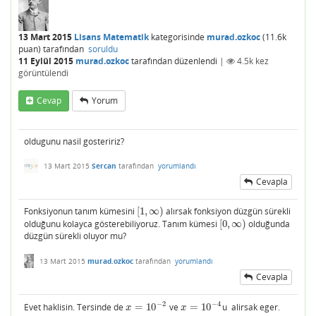
13 Mart 2015
Lisans Matematik
kategorisinde
murad.ozkoc
(
11.6k
puan)
tarafından
soruldu
11 Eylül 2015
murad.ozkoc
tarafından
düzenlendi
|
4.5k
kez
görüntülendi
Cevap
Yorum
oldugunu nasil gosteririz?
13 Mart 2015
Sercan
tarafından
yorumlandı
Cevapla
Fonksiyonun tanım kümesini
[
1
,
∞
)
alırsak fonksiyon düzgün sürekli
[
1
,
∞
)
olduğunu kolayca gösterebiliyoruz. Tanım kümesi
[
0
,
∞
)
olduğunda
[
0
,
∞
)
düzgün sürekli oluyor mu?
13 Mart 2015
murad.ozkoc
tarafından
yorumlandı
Cevapla
−
2
−
4
Evet haklisin. Tersinde de
=
10
ve
=
10
u alirsak eger.
x
=
10
−
2
x
=
10
−
4
x
x