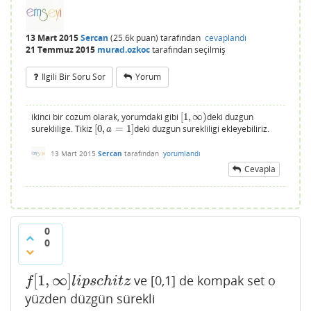
13 Mart 2015
Sercan
(
25.6k
puan)
tarafından
cevaplandı
21 Temmuz 2015
murad.ozkoc
tarafından
seçilmiş
Ilgili Bir Soru Sor
Yorum
ikinci bir cozum olarak, yorumdaki gibi
[
1
,
∞
)
deki duzgun
[
1
,
∞
)
sureklilige. Tikiz
[
0
,
=
1
]
deki duzgun surekliligi ekleyebiliriz.
[
0
,
a
=
1
]
a
13 Mart 2015
Sercan
tarafından
yorumlandı
Cevapla
0
0
[
1
,
∞
]
ve [0,1] de kompak set o
f
[
1
,
∞
]
l
i
p
s
c
h
i
t
z
f
l
i
p
s
c
h
i
t
z
yüzden düzgün sürekli