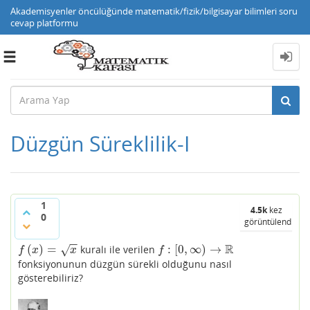
Akademisyenler öncülüğünde matematik/fizik/bilgisayar bilimleri soru
cevap platformu
Toggle
navigation
Düzgün Süreklilik-I
1
4.5k
kez
0
görüntülendi
−
−
R
(
)
=
:
[
0
,
∞
)
→
kuralı ile verilen
√
f
(
x
)
=
x
f
:
[
0
,
∞
)
→
R
f
x
x
f
fonksiyonunun düzgün sürekli olduğunu nasıl
gösterebiliriz?