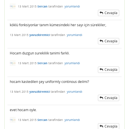
13 Mart 2015
Sercan
tarafından
yorumlandı
Cevapla
köklü fonksiyonlar tanım kümesindeki her sayı için sürekliler,
13 Mart 2015
yavuzkiremici
tarafından
yorumlandı
Cevapla
Hocam duzgun sureklilik tanimi farkli.
13 Mart 2015
Sercan
tarafından
yorumlandı
Cevapla
hocam kastedilen şey uniformly continous deilmi?
13 Mart 2015
yavuzkiremici
tarafından
yorumlandı
Cevapla
evet hocam oyle.
13 Mart 2015
Sercan
tarafından
yorumlandı
Cevapla