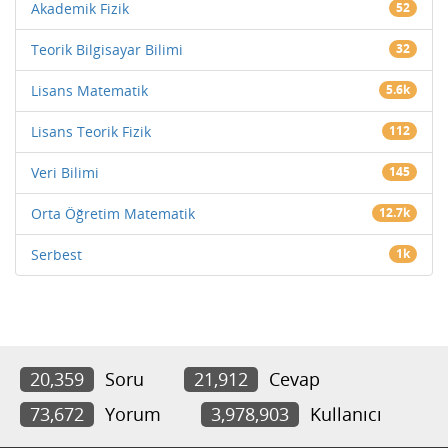
Akademik Fizik
52
Teorik Bilgisayar Bilimi
32
Lisans Matematik
5.6k
Lisans Teorik Fizik
112
Veri Bilimi
145
Orta Öğretim Matematik
12.7k
Serbest
1k
20,359
Soru
21,912
Cevap
73,672
Yorum
3,978,903
Kullanıcı