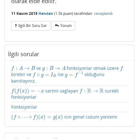
olarak elde edilir.
11 Kasım 2015
Handan
(
1.5k
puan)
tarafından
cevaplandı
Ilgili Bir Soru Sor
Yorum
İlgili sorular
:
→
:
→
ve
fonksiyonlar olmak üzere
f
:
A
→
B
g
:
B
→
A
f
f
A
B
g
B
A
f
−
1
∘
=
=
birebir ve
ise
olduğunu
f
∘
g
=
I
B
g
=
f
−
1
f
g
I
g
f
B
kanıtlayınız.
R
R
(
(
)
)
=
−
:
→
sartini saglayan
surekli
f
(
f
(
x
)
)
=
−
x
f
:
R
→
R
f
f
x
x
f
fonksiyonlar
Fonksiyonlar
(
∘
⋯
∘
)
(
)
=
(
)
icin genel cozum yontemi
(
f
∘
⋯
∘
f
)
(
x
)
=
g
(
x
)
f
f
x
g
x