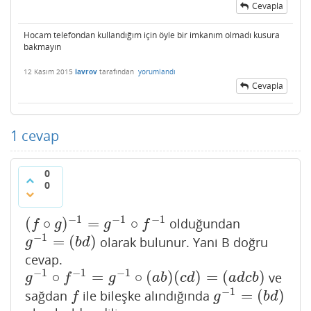
Cevapla
Hocam telefondan kullandığım için öyle bir imkanım olmadı kusura
bakmayın
12 Kasım 2015
lavrov
tarafından
yorumlandı
Cevapla
1
cevap
0
0
−
1
−
1
−
1
(
∘
)
=
∘
olduğundan
(
f
∘
g
)
−
1
=
g
−
1
∘
f
−
1
f
g
g
f
−
1
=
(
)
olarak bulunur. Yani B doğru
g
−
1
=
(
b
d
)
g
b
d
cevap.
−
1
−
1
−
1
∘
=
∘
(
)
(
)
=
(
)
ve
g
−
1
∘
f
−
1
=
g
−
1
∘
(
a
b
)
(
c
d
)
=
(
a
d
c
b
)
g
f
g
a
b
c
d
a
d
c
b
−
1
=
(
)
sağdan
ile bileşke alındığında
f
g
−
1
=
(
b
d
)
f
g
b
d