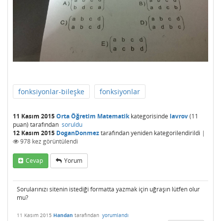
fonksiyonlar-bileşke
fonksiyonlar
11 Kasım 2015
Orta Öğretim Matematik
kategorisinde
lavrov
(
11
puan)
tarafından
soruldu
12 Kasım 2015
DoganDonmez
tarafından
yeniden kategorilendirildi
|
978
kez görüntülendi
Cevap
Yorum
Sorularınızı sitenin istediği formatta yazmak için uğraşın lütfen olur
mu?
11 Kasım 2015
Handan
tarafından
yorumlandı