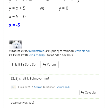
y = x + 5 ve y = 0
x + 5 = 0
x = -5
9 Kasım 2015
WhiteWolf
(
495
puan)
tarafından
cevaplandı
22 Ekim 2018
İdris maraşlı
tarafından
seçilmiş
Ilgili Bir Soru Sor
Yorum
(
2
,
2
)
sirali ikili olmuyor mu?
(
2
,
2
)
9 Kasım 2015
Sercan
tarafından
yorumlandı
Cevapla
adamsın yaş kaç?