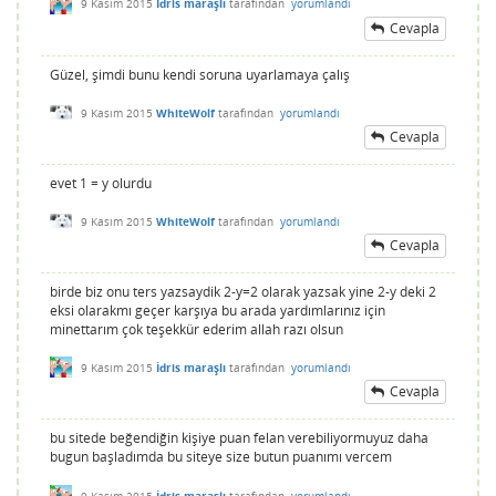
9 Kasım 2015
İdris maraşlı
tarafından
yorumlandı
Cevapla
Güzel, şimdi bunu kendi soruna uyarlamaya çalış
9 Kasım 2015
WhiteWolf
tarafından
yorumlandı
Cevapla
evet 1 = y olurdu
9 Kasım 2015
WhiteWolf
tarafından
yorumlandı
Cevapla
birde biz onu ters yazsaydik 2-y=2 olarak yazsak yine 2-y deki 2
eksi olarakmı geçer karşıya bu arada yardımlarınız için
minettarım çok teşekkür ederim allah razı olsun
9 Kasım 2015
İdris maraşlı
tarafından
yorumlandı
Cevapla
bu sitede beğendiğin kişiye puan felan verebiliyormuyuz daha
bugun başladımda bu siteye size butun puanımı vercem
9 Kasım 2015
İdris maraşlı
tarafından
yorumlandı