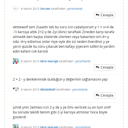
9 Kasım 2015
Sercan
tarafından
yorumlandı
Cevapla
whitewolf tam 2saattir tek bu soru icin cabaliyorum y-1 = x+4 de
-1i karsiya attik 2=2-y de 2yi (ikinci taraftaki 2)neden karşı tarafa
atmadık ben başka sitelerde izlerken veya bakarken orn 4=-y
oda -4=y ediomus onlar niye oyle dio siz neden 0verdiniz y ye
yarın quizde bu soru çıkacak ben kafayı yiyecem lutfen bi yardim
edin kafam cok karisik
9 Kasım 2015
İdris maraşlı
tarafından
yorumlandı
Cevapla
2 = 2 - y denkleminde bulduğun y değerinin sağlamasını yap
9 Kasım 2015
WhiteWolf
tarafından
yorumlandı
Cevapla
şimdi ynin 2etmesi icin 2-y de y ye 0mı verilcek su an tum sinif
bu soruda takildi benim gibi 2-yi karsiya atmislar hoca boyle
gosterdi
9 Kasım 2015
İdris maraşlı
tarafından
yorumlandı