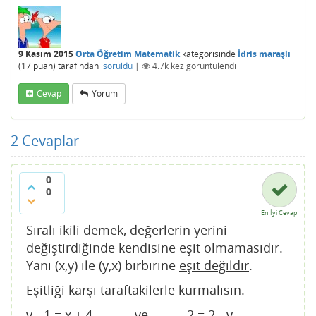
9 Kasım 2015
Orta Öğretim Matematik
kategorisinde
İdris maraşlı
(
17
puan)
tarafından
soruldu
|
4.7k
kez görüntülendi
Cevap
Yorum
2
Cevaplar
0
0
En İyi Cevap
Sıralı ikili demek, değerlerin yerini
değiştirdiğinde kendisine eşit olmamasıdır.
Yani (x,y) ile (y,x) birbirine
eşit değildir
.
Eşitliği karşı taraftakilerle kurmalısın.
y - 1 = x + 4 ve 2 = 2 - y