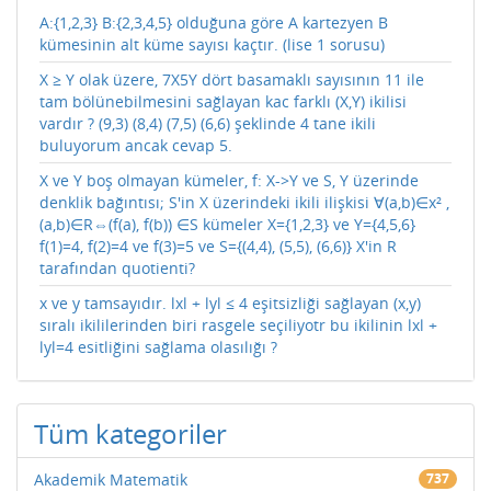
A:{1,2,3} B:{2,3,4,5} olduğuna göre A kartezyen B
kümesinin alt küme sayısı kaçtır. (lise 1 sorusu)
X ≥ Y olak üzere, 7X5Y dört basamaklı sayısının 11 ile
tam bölünebilmesini sağlayan kac farklı (X,Y) ikilisi
vardır ? (9,3) (8,4) (7,5) (6,6) şeklinde 4 tane ikili
buluyorum ancak cevap 5.
X ve Y boş olmayan kümeler, f: X->Y ve S, Y üzerinde
denklik bağıntısı; S'in X üzerindeki ikili ilişkisi ∀(a,b)∈x² ,
(a,b)∈R⇔(f(a), f(b)) ∈S kümeler X={1,2,3} ve Y={4,5,6}
f(1)=4, f(2)=4 ve f(3)=5 ve S={(4,4), (5,5), (6,6)} X'in R
tarafından quotienti?
x ve y tamsayıdır. lxl + lyl ≤ 4 eşitsizliği sağlayan (x,y)
sıralı ikililerinden biri rasgele seçiliyotr bu ikilinin lxl +
lyl=4 esitliğini sağlama olasılığı ?
Tüm kategoriler
Akademik Matematik
737