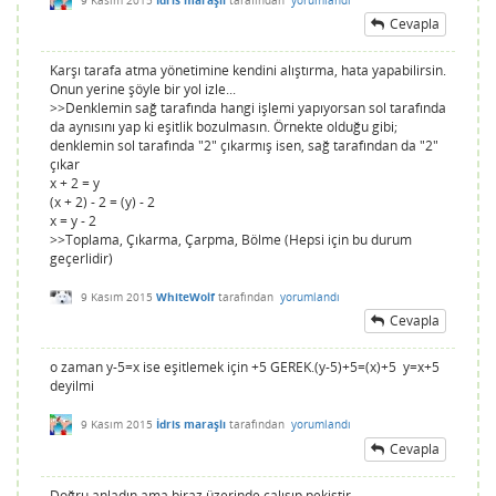
Cevapla
Karşı tarafa atma yönetimine kendini alıştırma, hata yapabilirsin.
Onun yerine şöyle bir yol izle...
>>Denklemin sağ tarafında hangi işlemi yapıyorsan sol tarafında
da aynısını yap ki eşitlik bozulmasın. Örnekte olduğu gibi;
denklemin sol tarafında "2" çıkarmış isen, sağ tarafından da "2"
çıkar
x + 2 = y
(x + 2) - 2 = (y) - 2
x = y - 2
>>Toplama, Çıkarma, Çarpma, Bölme (Hepsi için bu durum
geçerlidir)
9 Kasım 2015
WhiteWolf
tarafından
yorumlandı
Cevapla
o zaman y-5=x ise eşitlemek için +5 GEREK.(y-5)+5=(x)+5 y=x+5
deyilmi
9 Kasım 2015
İdris maraşlı
tarafından
yorumlandı
Cevapla
Doğru anladın ama biraz üzerinde çalışıp pekiştir.