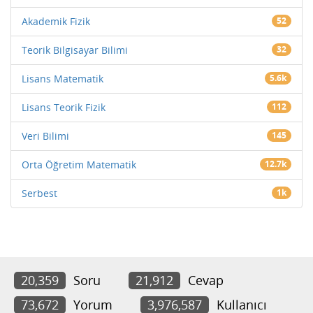
Akademik Fizik
52
Teorik Bilgisayar Bilimi
32
Lisans Matematik
5.6k
Lisans Teorik Fizik
112
Veri Bilimi
145
Orta Öğretim Matematik
12.7k
Serbest
1k
20,359
Soru
21,912
Cevap
73,672
Yorum
3,976,587
Kullanıcı