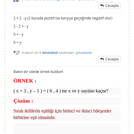
Cevapla
2 = 2 - y (2 burada pozitif ise karşıya geçtiğinde negatif olur)
2 - 2 = - y
0 = - y
0 = y
9 Kasım 2015
WhiteWolf
tarafından
yorumlandı
Cevapla
Bakın bir sitede örnek buldum
ÖRNEK :
( x + 3 , y – 1 ) = ( 6 , 4 ) ise x ve y sayıları kaçtır?
Çözüm :
Sıralı ikililerin eşitliği için birinci ve ikinci bileşenler
birbirine eşit olmalıdır.