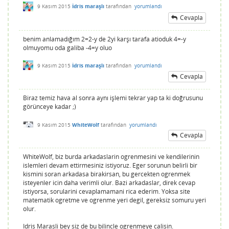
9 Kasım 2015
İdris maraşlı
tarafından
yorumlandı
Cevapla
benim anlamadığım 2=2-y de 2yi karşı tarafa atioduk 4=-y
olmuyomu oda galiba -4=y oluo
9 Kasım 2015
İdris maraşlı
tarafından
yorumlandı
Cevapla
Biraz temiz hava al sonra aynı işlemi tekrar yap ta ki doğrusunu
görünceye kadar ;)
9 Kasım 2015
WhiteWolf
tarafından
yorumlandı
Cevapla
WhiteWolf, biz burda arkadaslarin ogrenmesini ve kendilerinin
islemleri devam ettirmesiniz istiyoruz. Eger sorunun belirli bir
kismini soran arkadasa birakirsan, bu gercekten ogrenmek
isteyenler icin daha verimli olur. Bazi arkadaslar, direk cevap
istiyorsa, sorularini cevaplamamani rica ederim. Yoksa site
matematik ogretme ve ogrenme yeri degil, gereksiz somuru yeri
olur.
Idris Marasli bey siz de bu bilincle ogrenmeye calisin.