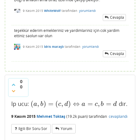
9 Kasım 2015
WhiteWolf
tarafından
yorumlandı
Cevapla
teşekkür ederim emekleriniz ve yardimlariniz için cok yardim
ettiniz saolun var olun
9 Kasım 2015
İdris maraşlı
tarafından
yorumlandı
Cevapla
0
0
(
,
)
=
(
,
)
⇔
=
,
=
İp ucu:
dir.
(
a
,
b
)
=
(
c
,
d
)
⇔
a
=
c
,
b
=
d
a
b
c
d
a
c
b
d
9 Kasım 2015
Mehmet Toktaş
(
19.2k
puan)
tarafından
cevaplandı
Ilgili Bir Soru Sor
Yorum