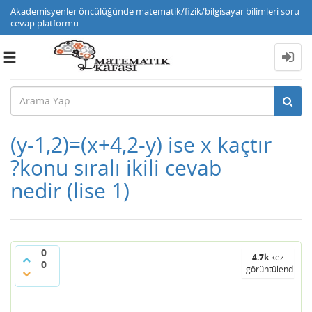
Akademisyenler öncülüğünde matematik/fizik/bilgisayar bilimleri soru
cevap platformu
Toggle
navigation
(y-1,2)=(x+4,2-y) ise x kaçtır
?konu sıralı ikili cevab
nedir (lise 1)
0
4.7k
kez
0
görüntülendi