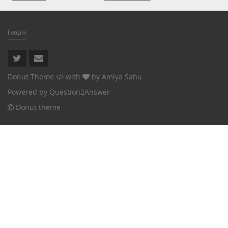
İletişim
Donut Theme
with
by
Amiya Sahu
Powered by
Question2Answer
Donut theme