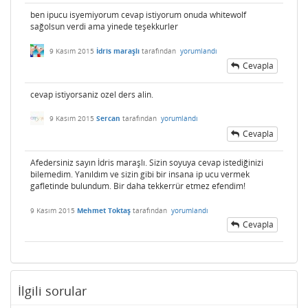
ben ipucu isyemiyorum cevap istiyorum onuda whitewolf
sağolsun verdi ama yinede teşekkurler
9 Kasım 2015
İdris maraşlı
tarafından
yorumlandı
Cevapla
cevap istiyorsaniz ozel ders alin.
9 Kasım 2015
Sercan
tarafından
yorumlandı
Cevapla
Afedersiniz sayın İdris maraşlı. Sizin soyuya cevap istediğinizi
bilemedim. Yanıldım ve sizin gibi bir insana ip ucu vermek
gafletinde bulundum. Bir daha tekkerrür etmez efendim!
9 Kasım 2015
Mehmet Toktaş
tarafından
yorumlandı
Cevapla
İlgili sorular