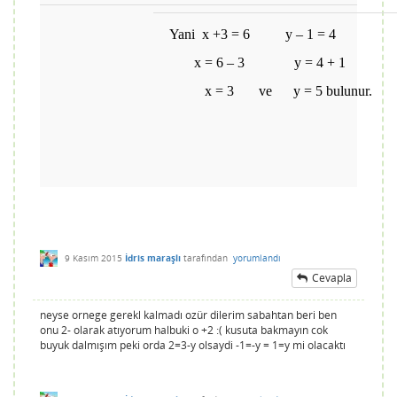
Yani x +3 = 6 y – 1 = 4
x = 6 – 3 y = 4 + 1
x = 3 ve y = 5 bulunur.
9 Kasım 2015
İdris maraşlı
tarafından
yorumlandı
Cevapla
neyse ornege gerekl kalmadı ozür dilerim sabahtan beri ben
onu 2- olarak atıyorum halbuki o +2 :( kusuta bakmayın cok
buyuk dalmışım peki orda 2=3-y olsaydi -1=-y = 1=y mi olacaktı