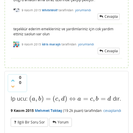
9 Kasım 2015
WhiteWolf
tarafından
yorumlandı
Cevapla
teşekkür ederim emekleriniz ve yardimlariniz için cok yardim
ettiniz saolun var olun
9 Kasım 2015
İdris maraşlı
tarafından
yorumlandı
Cevapla
0
0
(
,
)
=
(
,
)
⇔
=
,
=
İp ucu:
dir.
(
a
,
b
)
=
(
c
,
d
)
⇔
a
=
c
,
b
=
d
a
b
c
d
a
c
b
d
9 Kasım 2015
Mehmet Toktaş
(
19.2k
puan)
tarafından
cevaplandı
Ilgili Bir Soru Sor
Yorum