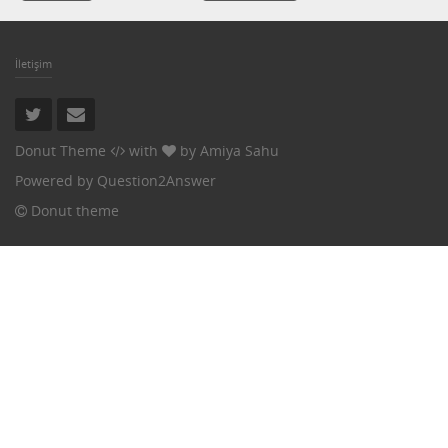
İletişim
Donut Theme
with
by
Amiya Sahu
Powered by
Question2Answer
Donut theme