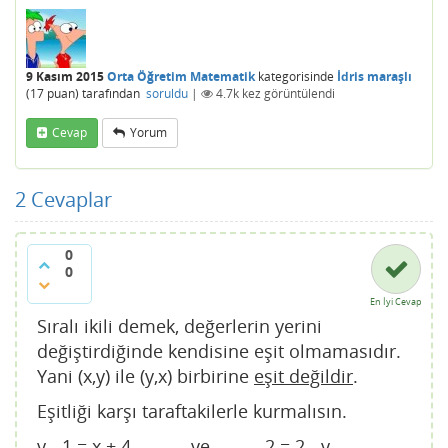
9 Kasım 2015
Orta Öğretim Matematik
kategorisinde
İdris maraşlı
(
17
puan)
tarafından
soruldu
|
4.7k
kez görüntülendi
Cevap
Yorum
2
Cevaplar
0
0
En İyi Cevap
Sıralı ikili demek, değerlerin yerini
değiştirdiğinde kendisine eşit olmamasıdır.
Yani (x,y) ile (y,x) birbirine
eşit değildir
.
Eşitliği karşı taraftakilerle kurmalısın.
y - 1 = x + 4 ve 2 = 2 - y