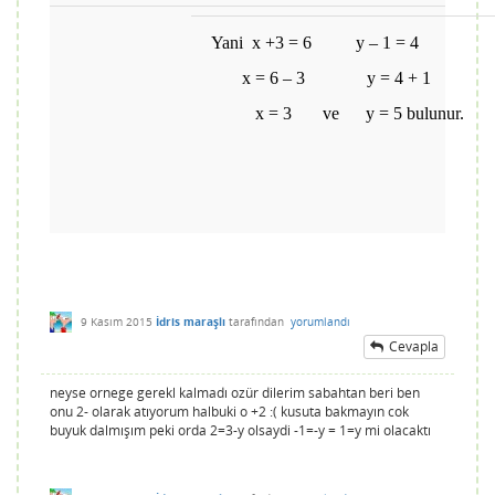
Yani x +3 = 6 y – 1 = 4
x = 6 – 3 y = 4 + 1
x = 3 ve y = 5 bulunur.
9 Kasım 2015
İdris maraşlı
tarafından
yorumlandı
Cevapla
neyse ornege gerekl kalmadı ozür dilerim sabahtan beri ben
onu 2- olarak atıyorum halbuki o +2 :( kusuta bakmayın cok
buyuk dalmışım peki orda 2=3-y olsaydi -1=-y = 1=y mi olacaktı