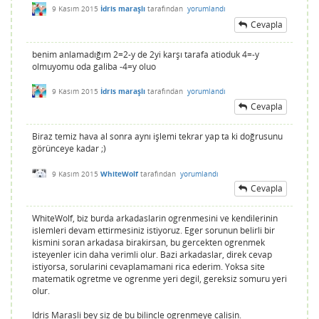
9 Kasım 2015
İdris maraşlı
tarafından
yorumlandı
Cevapla
benim anlamadığım 2=2-y de 2yi karşı tarafa atioduk 4=-y
olmuyomu oda galiba -4=y oluo
9 Kasım 2015
İdris maraşlı
tarafından
yorumlandı
Cevapla
Biraz temiz hava al sonra aynı işlemi tekrar yap ta ki doğrusunu
görünceye kadar ;)
9 Kasım 2015
WhiteWolf
tarafından
yorumlandı
Cevapla
WhiteWolf, biz burda arkadaslarin ogrenmesini ve kendilerinin
islemleri devam ettirmesiniz istiyoruz. Eger sorunun belirli bir
kismini soran arkadasa birakirsan, bu gercekten ogrenmek
isteyenler icin daha verimli olur. Bazi arkadaslar, direk cevap
istiyorsa, sorularini cevaplamamani rica ederim. Yoksa site
matematik ogretme ve ogrenme yeri degil, gereksiz somuru yeri
olur.
Idris Marasli bey siz de bu bilincle ogrenmeye calisin.