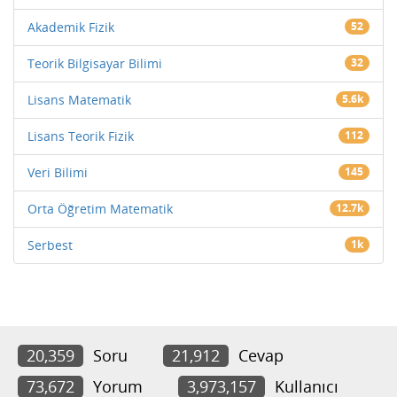
Akademik Fizik
52
Teorik Bilgisayar Bilimi
32
Lisans Matematik
5.6k
Lisans Teorik Fizik
112
Veri Bilimi
145
Orta Öğretim Matematik
12.7k
Serbest
1k
20,359
Soru
21,912
Cevap
73,672
Yorum
3,973,157
Kullanıcı