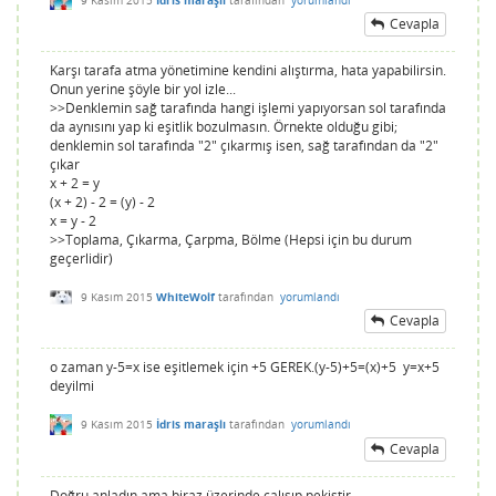
Cevapla
Karşı tarafa atma yönetimine kendini alıştırma, hata yapabilirsin.
Onun yerine şöyle bir yol izle...
>>Denklemin sağ tarafında hangi işlemi yapıyorsan sol tarafında
da aynısını yap ki eşitlik bozulmasın. Örnekte olduğu gibi;
denklemin sol tarafında "2" çıkarmış isen, sağ tarafından da "2"
çıkar
x + 2 = y
(x + 2) - 2 = (y) - 2
x = y - 2
>>Toplama, Çıkarma, Çarpma, Bölme (Hepsi için bu durum
geçerlidir)
9 Kasım 2015
WhiteWolf
tarafından
yorumlandı
Cevapla
o zaman y-5=x ise eşitlemek için +5 GEREK.(y-5)+5=(x)+5 y=x+5
deyilmi
9 Kasım 2015
İdris maraşlı
tarafından
yorumlandı
Cevapla
Doğru anladın ama biraz üzerinde çalışıp pekiştir.