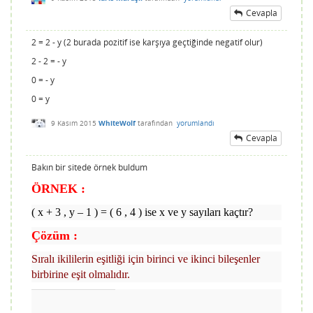
Cevapla
2 = 2 - y (2 burada pozitif ise karşıya geçtiğinde negatif olur)
2 - 2 = - y
0 = - y
0 = y
9 Kasım 2015
WhiteWolf
tarafından
yorumlandı
Cevapla
Bakın bir sitede örnek buldum
ÖRNEK :
( x + 3 , y – 1 ) = ( 6 , 4 ) ise x ve y sayıları kaçtır?
Çözüm :
Sıralı ikililerin eşitliği için birinci ve ikinci bileşenler
birbirine eşit olmalıdır.