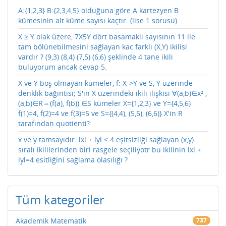
A:{1,2,3} B:{2,3,4,5} olduğuna göre A kartezyen B
kümesinin alt küme sayısı kaçtır. (lise 1 sorusu)
X ≥ Y olak üzere, 7X5Y dört basamaklı sayısının 11 ile
tam bölünebilmesini sağlayan kac farklı (X,Y) ikilisi
vardır ? (9,3) (8,4) (7,5) (6,6) şeklinde 4 tane ikili
buluyorum ancak cevap 5.
X ve Y boş olmayan kümeler, f: X->Y ve S, Y üzerinde
denklik bağıntısı; S'in X üzerindeki ikili ilişkisi ∀(a,b)∈x² ,
(a,b)∈R⇔(f(a), f(b)) ∈S kümeler X={1,2,3} ve Y={4,5,6}
f(1)=4, f(2)=4 ve f(3)=5 ve S={(4,4), (5,5), (6,6)} X'in R
tarafından quotienti?
x ve y tamsayıdır. lxl + lyl ≤ 4 eşitsizliği sağlayan (x,y)
sıralı ikililerinden biri rasgele seçiliyotr bu ikilinin lxl +
lyl=4 esitliğini sağlama olasılığı ?
Tüm kategoriler
Akademik Matematik
737