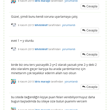
9 Kasım 2015
İdris maraşlı
tarafından
yorumlandı
Cevapla
Güzel, şimdi bunu kendi soruna uyarlamaya çalış
9 Kasım 2015
WhiteWolf
tarafından
yorumlandı
Cevapla
evet 1 = y olurdu
9 Kasım 2015
WhiteWolf
tarafından
yorumlandı
Cevapla
birde biz onu ters yazsaydik 2-y=2 olarak yazsak yine 2-y deki 2
eksi olarakmı geçer karşıya bu arada yardımlarınız için
minettarım çok teşekkür ederim allah razı olsun
9 Kasım 2015
İdris maraşlı
tarafından
yorumlandı
Cevapla
bu sitede beğendiğin kişiye puan felan verebiliyormuyuz daha
bugun başladımda bu siteye size butun puanımı vercem
9 Kasım 2015
İdris maraşlı
tarafından
yorumlandı