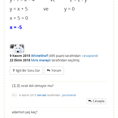
y = x + 5 ve y = 0
x + 5 = 0
x = -5
9 Kasım 2015
WhiteWolf
(
495
puan)
tarafından
cevaplandı
22 Ekim 2018
İdris maraşlı
tarafından
seçilmiş
Ilgili Bir Soru Sor
Yorum
(
2
,
2
)
sirali ikili olmuyor mu?
(
2
,
2
)
9 Kasım 2015
Sercan
tarafından
yorumlandı
Cevapla
adamsın yaş kaç?