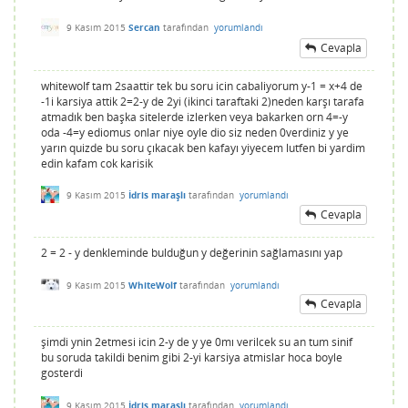
9 Kasım 2015
Sercan
tarafından
yorumlandı
Cevapla
whitewolf tam 2saattir tek bu soru icin cabaliyorum y-1 = x+4 de
-1i karsiya attik 2=2-y de 2yi (ikinci taraftaki 2)neden karşı tarafa
atmadık ben başka sitelerde izlerken veya bakarken orn 4=-y
oda -4=y ediomus onlar niye oyle dio siz neden 0verdiniz y ye
yarın quizde bu soru çıkacak ben kafayı yiyecem lutfen bi yardim
edin kafam cok karisik
9 Kasım 2015
İdris maraşlı
tarafından
yorumlandı
Cevapla
2 = 2 - y denkleminde bulduğun y değerinin sağlamasını yap
9 Kasım 2015
WhiteWolf
tarafından
yorumlandı
Cevapla
şimdi ynin 2etmesi icin 2-y de y ye 0mı verilcek su an tum sinif
bu soruda takildi benim gibi 2-yi karsiya atmislar hoca boyle
gosterdi
9 Kasım 2015
İdris maraşlı
tarafından
yorumlandı