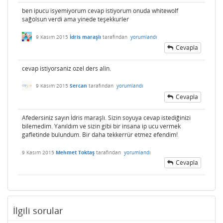
ben ipucu isyemiyorum cevap istiyorum onuda whitewolf
sağolsun verdi ama yinede teşekkurler
9 Kasım 2015
İdris maraşlı
tarafından
yorumlandı
Cevapla
cevap istiyorsaniz ozel ders alin.
9 Kasım 2015
Sercan
tarafından
yorumlandı
Cevapla
Afedersiniz sayın İdris maraşlı. Sizin soyuya cevap istediğinizi
bilemedim. Yanıldım ve sizin gibi bir insana ip ucu vermek
gafletinde bulundum. Bir daha tekkerrür etmez efendim!
9 Kasım 2015
Mehmet Toktaş
tarafından
yorumlandı
Cevapla
İlgili sorular