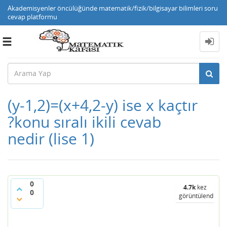
Akademisyenler öncülüğünde matematik/fizik/bilgisayar bilimleri soru
cevap platformu
Toggle
navigation
(y-1,2)=(x+4,2-y) ise x kaçtır
?konu sıralı ikili cevab
nedir (lise 1)
0
4.7k
kez
0
görüntülendi