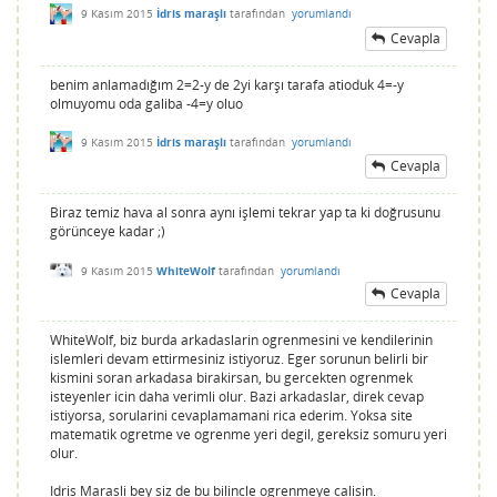
9 Kasım 2015
İdris maraşlı
tarafından
yorumlandı
Cevapla
benim anlamadığım 2=2-y de 2yi karşı tarafa atioduk 4=-y
olmuyomu oda galiba -4=y oluo
9 Kasım 2015
İdris maraşlı
tarafından
yorumlandı
Cevapla
Biraz temiz hava al sonra aynı işlemi tekrar yap ta ki doğrusunu
görünceye kadar ;)
9 Kasım 2015
WhiteWolf
tarafından
yorumlandı
Cevapla
WhiteWolf, biz burda arkadaslarin ogrenmesini ve kendilerinin
islemleri devam ettirmesiniz istiyoruz. Eger sorunun belirli bir
kismini soran arkadasa birakirsan, bu gercekten ogrenmek
isteyenler icin daha verimli olur. Bazi arkadaslar, direk cevap
istiyorsa, sorularini cevaplamamani rica ederim. Yoksa site
matematik ogretme ve ogrenme yeri degil, gereksiz somuru yeri
olur.
Idris Marasli bey siz de bu bilincle ogrenmeye calisin.