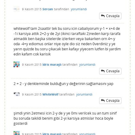
9 Kasım 2015
Sercan
tarafından
yorumlandı
Cevapla
whitewolf tam 2saattir tek bu soru icin cabaliyorum y-1 = x+4 de
-1i karsiya attik 2=2-y de 2yi (ikinci taraftaki 2)neden karşı tarafa
atmadık ben başka sitelerde izlerken veya bakarken orn 4=-y
oda -4=y ediomus onlar niye oyle dio siz neden 0verdiniz y ye
yarın quizde bu soru çıkacak ben kafayı yiyecem lutfen bi yardim
edin kafam cok karisik
9 Kasım 2015
İdris maraşlı
tarafından
yorumlandı
Cevapla
2 = 2 - y denkleminde bulduğun y değerinin sağlamasını yap
9 Kasım 2015
WhiteWolf
tarafından
yorumlandı
Cevapla
şimdi ynin 2etmesi icin 2-y de y ye 0mı verilcek su an tum sinif
bu soruda takildi benim gibi 2-yi karsiya atmislar hoca boyle
gosterdi
9 Kasım 2015
İdris maraşlı
tarafından
yorumlandı