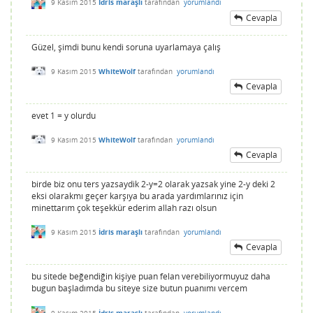
9 Kasım 2015
İdris maraşlı
tarafından
yorumlandı
Cevapla
Güzel, şimdi bunu kendi soruna uyarlamaya çalış
9 Kasım 2015
WhiteWolf
tarafından
yorumlandı
Cevapla
evet 1 = y olurdu
9 Kasım 2015
WhiteWolf
tarafından
yorumlandı
Cevapla
birde biz onu ters yazsaydik 2-y=2 olarak yazsak yine 2-y deki 2
eksi olarakmı geçer karşıya bu arada yardımlarınız için
minettarım çok teşekkür ederim allah razı olsun
9 Kasım 2015
İdris maraşlı
tarafından
yorumlandı
Cevapla
bu sitede beğendiğin kişiye puan felan verebiliyormuyuz daha
bugun başladımda bu siteye size butun puanımı vercem
9 Kasım 2015
İdris maraşlı
tarafından
yorumlandı