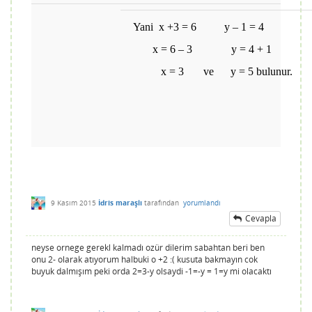
Yani x +3 = 6 y – 1 = 4
x = 6 – 3 y = 4 + 1
x = 3 ve y = 5 bulunur.
9 Kasım 2015
İdris maraşlı
tarafından
yorumlandı
Cevapla
neyse ornege gerekl kalmadı ozür dilerim sabahtan beri ben
onu 2- olarak atıyorum halbuki o +2 :( kusuta bakmayın cok
buyuk dalmışım peki orda 2=3-y olsaydi -1=-y = 1=y mi olacaktı