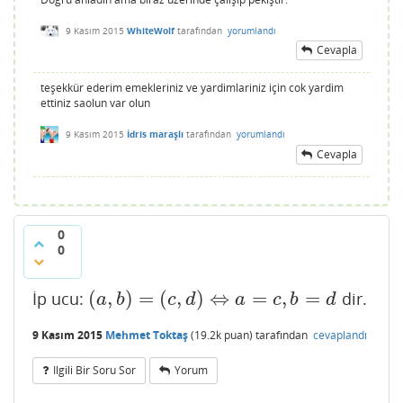
9 Kasım 2015
WhiteWolf
tarafından
yorumlandı
Cevapla
teşekkür ederim emekleriniz ve yardimlariniz için cok yardim
ettiniz saolun var olun
9 Kasım 2015
İdris maraşlı
tarafından
yorumlandı
Cevapla
0
0
(
,
)
=
(
,
)
⇔
=
,
=
İp ucu:
dir.
(
a
,
b
)
=
(
c
,
d
)
⇔
a
=
c
,
b
=
d
a
b
c
d
a
c
b
d
9 Kasım 2015
Mehmet Toktaş
(
19.2k
puan)
tarafından
cevaplandı
Ilgili Bir Soru Sor
Yorum