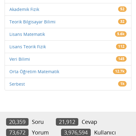
Akademik Fizik
52
Teorik Bilgisayar Bilimi
32
Lisans Matematik
5.6k
Lisans Teorik Fizik
112
Veri Bilimi
145
Orta Öğretim Matematik
12.7k
Serbest
1k
20,359
Soru
21,912
Cevap
73,672
Yorum
3,976,594
Kullanıcı