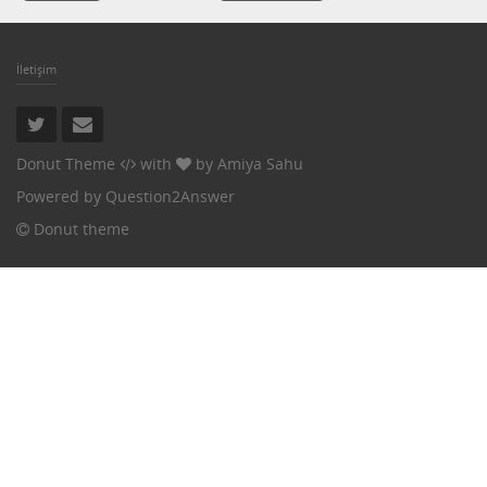
İletişim
Donut Theme
with
by
Amiya Sahu
Powered by
Question2Answer
Donut theme