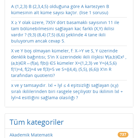
A:{1,2,3} B:{2,3,4,5} olduğuna göre A kartezyen B
kümesinin alt küme sayısı kaçtır. (lise 1 sorusu)
X ≥ Y olak üzere, 7X5Y dört basamaklı sayısının 11 ile
tam bölünebilmesini sağlayan kac farklı (X,Y) ikilisi
vardır ? (9,3) (8,4) (7,5) (6,6) şeklinde 4 tane ikili
buluyorum ancak cevap 5.
X ve Y boş olmayan kümeler, f: X->Y ve S, Y üzerinde
denklik bağıntısı; S'in X üzerindeki ikili ilişkisi ∀(a,b)∈x² ,
(a,b)∈R⇔(f(a), f(b)) ∈S kümeler X={1,2,3} ve Y={4,5,6}
f(1)=4, f(2)=4 ve f(3)=5 ve S={(4,4), (5,5), (6,6)} X'in R
tarafından quotienti?
x ve y tamsayıdır. lxl + lyl ≤ 4 eşitsizliği sağlayan (x,y)
sıralı ikililerinden biri rasgele seçiliyotr bu ikilinin lxl +
lyl=4 esitliğini sağlama olasılığı ?
Tüm kategoriler
Akademik Matematik
737