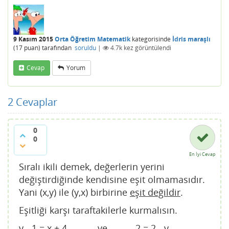
9 Kasım 2015
Orta Öğretim Matematik
kategorisinde
İdris maraşlı
(
17
puan)
tarafından
soruldu
|
4.7k
kez görüntülendi
Cevap
Yorum
2
Cevaplar
0
0
En İyi Cevap
Sıralı ikili demek, değerlerin yerini
değiştirdiğinde kendisine eşit olmamasıdır.
Yani (x,y) ile (y,x) birbirine
eşit değildir
.
Eşitliği karşı taraftakilerle kurmalısın.
y - 1 = x + 4 ve 2 = 2 - y