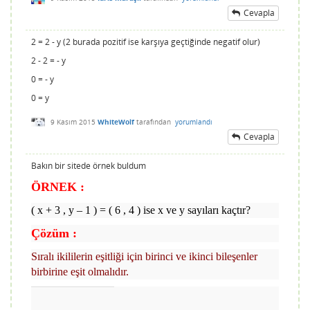
Cevapla
2 = 2 - y (2 burada pozitif ise karşıya geçtiğinde negatif olur)
2 - 2 = - y
0 = - y
0 = y
9 Kasım 2015
WhiteWolf
tarafından
yorumlandı
Cevapla
Bakın bir sitede örnek buldum
ÖRNEK :
( x + 3 , y – 1 ) = ( 6 , 4 ) ise x ve y sayıları kaçtır?
Çözüm :
Sıralı ikililerin eşitliği için birinci ve ikinci bileşenler
birbirine eşit olmalıdır.