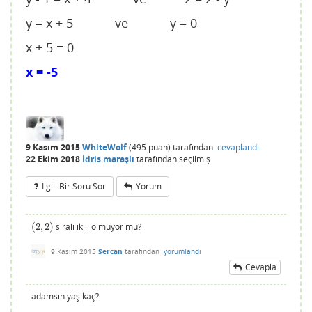
y = x + 5 ve y = 0
x + 5 = 0
x = -5
9 Kasım 2015
WhiteWolf
(
495
puan)
tarafından
cevaplandı
22 Ekim 2018
İdris maraşlı
tarafından
seçilmiş
Ilgili Bir Soru Sor
Yorum
(
2
,
2
)
sirali ikili olmuyor mu?
(
2
,
2
)
9 Kasım 2015
Sercan
tarafından
yorumlandı
Cevapla
adamsın yaş kaç?