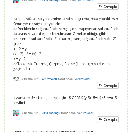
Cevapla
Karşı tarafa atma yönetimine kendini alıştırma, hata yapabilirsin.
Onun yerine şöyle bir yol izle...
>>Denklemin sağ tarafında hangi işlemi yapıyorsan sol tarafında
da aynısını yap ki eşitlik bozulmasın. Örnekte olduğu gibi;
denklemin sol tarafında "2" çıkarmış isen, sağ tarafından da "2"
çıkar
x + 2 = y
(x + 2) - 2 = (y) - 2
x = y - 2
>>Toplama, Çıkarma, Çarpma, Bölme (Hepsi için bu durum
geçerlidir)
9 Kasım 2015
WhiteWolf
tarafından
yorumlandı
Cevapla
o zaman y-5=x ise eşitlemek için +5 GEREK.(y-5)+5=(x)+5 y=x+5
deyilmi
9 Kasım 2015
İdris maraşlı
tarafından
yorumlandı
Cevapla
Doğru anladın ama biraz üzerinde çalışıp pekiştir.