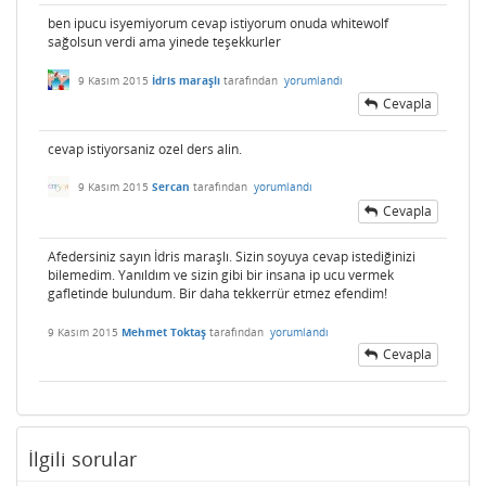
ben ipucu isyemiyorum cevap istiyorum onuda whitewolf
sağolsun verdi ama yinede teşekkurler
9 Kasım 2015
İdris maraşlı
tarafından
yorumlandı
Cevapla
cevap istiyorsaniz ozel ders alin.
9 Kasım 2015
Sercan
tarafından
yorumlandı
Cevapla
Afedersiniz sayın İdris maraşlı. Sizin soyuya cevap istediğinizi
bilemedim. Yanıldım ve sizin gibi bir insana ip ucu vermek
gafletinde bulundum. Bir daha tekkerrür etmez efendim!
9 Kasım 2015
Mehmet Toktaş
tarafından
yorumlandı
Cevapla
İlgili sorular