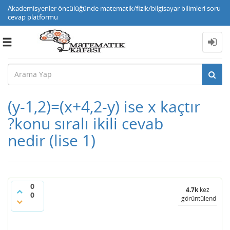
Akademisyenler öncülüğünde matematik/fizik/bilgisayar bilimleri soru
cevap platformu
Toggle
navigation
(y-1,2)=(x+4,2-y) ise x kaçtır
?konu sıralı ikili cevab
nedir (lise 1)
0
4.7k
kez
0
görüntülendi