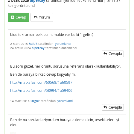
2 Ocak 2025
alpercay
tarafından
yeniden etikenlendirildi
|
11.3k
kez görüntülendi
Cevap
Yorum
bide tekrarlıdır belkibu ihtimalde var belki 1 gelir :)
2 Mart 2015
haluk
tarafından
yorumlandı
24 Aralık 2024
alpercay
tarafından
düzenlendi
Cevapla
Bu soru guzel, her oruntu sorusuna referans olarak kullanilabiliyor.
Ben de buraya birkac cevap kopyaliyim:
http://matkafasi.com/60568/#a60597
http://matkafasi.com/58994/#a59406
14 Mart 2016
Ozgur
tarafından
yorumlandı
Cevapla
Ben de bu sorulari ariyordum buraya eklemek icin, tesekkurler, iyi
oldu...