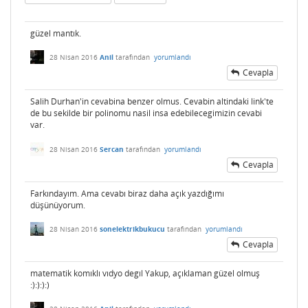
güzel mantık.
28 Nisan 2016
Anil
tarafından
yorumlandı
Cevapla
Salih Durhan'in cevabina benzer olmus. Cevabin altindaki link'te
de bu sekilde bir polinomu nasil insa edebilecegimizin cevabi
var.
28 Nisan 2016
Sercan
tarafından
yorumlandı
Cevapla
Farkındayım. Ama cevabı biraz daha açık yazdığımı
düşünüyorum.
28 Nisan 2016
sonelektrikbukucu
tarafından
yorumlandı
Cevapla
matematik komıklı vıdyo degıl Yakup, açıklaman güzel olmuş
:):):):)