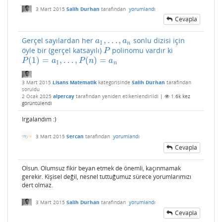
3 Mart 2015
Salih Durhan
tarafından
yorumlandı
Cevapla
,
…
,
Gerçel sayılardan her
sonlu dizisi için
a
1
,
…
,
a
n
a
a
1
n
öyle bir (gerçel katsayılı)
polinomu vardır ki
P
P
(
1
)
=
,
…
,
(
)
=
P
(
1
)
=
a
1
,
…
,
P
(
n
)
=
a
n
P
a
P
n
a
1
n
3 Mart 2015
Lisans Matematik
kategorisinde
Salih Durhan
tarafından
soruldu
2 Ocak 2025
alpercay
tarafından
yeniden etikenlendirildi
|
1.6k
kez
görüntülendi
Irgalandım :)
3 Mart 2015
Sercan
tarafından
yorumlandı
Cevapla
Olsun. Olumsuz fikir beyan etmek de önemli, kaçınmamak
gerekir. Kişisel değil, nesnel tuttuğumuz sürece yorumlarımızı
dert olmaz.
3 Mart 2015
Salih Durhan
tarafından
yorumlandı
Cevapla