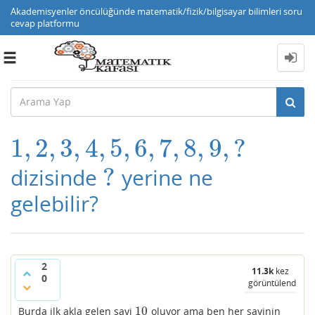
Akademisyenler öncülüğünde matematik/fizik/bilgisayar bilimleri soru
cevap platformu
Toggle
navigation
1
,
2
,
3
,
4
,
5
,
6
,
7
,
8
,
9
,
?
1
,
2
,
3
,
4
,
5
,
6
,
7
,
8
,
9
,
?
?
dizisinde
yerine ne
?
gelebilir?
2
11.3k
kez
0
görüntülendi
10
Burda ilk akla gelen sayi
oluyor ama ben her sayinin
10