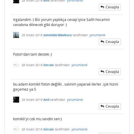
28 Nisan 2016
Anil
tarafından
yorumlandı
Cevapla
Irgalandım :) Biz yorum yaptıkça cevap iyice Salih hocamın
cevabına dönecek gibi duruyor :)
28 Nisan 2016
sonelektrikbukucu
tarafından
yorumlandı
Cevapla
Foton'dan tam destek :)
28 Nisan 2016
Sercan
tarafından
yorumlandı
Cevapla
bu adam komikli foton değilki , salınım yaparak ilerler ,ışık hızını
geçemez ya:S
28 Nisan 2016
Anil
tarafından
yorumlandı
Cevapla
komikli'yi cok mu sevdin sen:)
28 Nisan 2016
Sercan
tarafından
yorumlandı