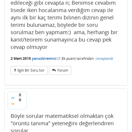
edileceği gibi cevapta n; Benimse cevabım
lisede iken hocalarıma verdiğim cevap ile
aynı ilk bir kaç terimi bilinen dizinin genel
terimi bulunamaz, böylede bir soru
sorulmaz ben yapmam:) ama, herhangi bir
kanıt/teorem sunamayınca bu cevap pek
cevap olmuyor
2 Mart 2015
yavuzkiremici
(
1.8k
puan)
tarafından
cevaplandı
Ilgili Bir Soru Sor
Yorum
0
0
Böyle sorular matematiksel olmaktan çok
"örüntü tanıma" yeteneğini değerlendiren
sorular.