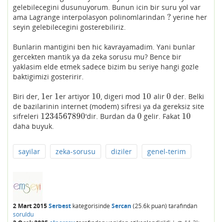
gelebilecegini dusunuyorum. Bunun icin bir suru yol var
?
ama Lagrange interpolasyon polinomlarindan
yerine her
?
seyin gelebilecegini gosterebiliriz.
Bunlarin mantigini ben hic kavrayamadim. Yani bunlar
gercekten mantik ya da zeka sorusu mu? Bence bir
yaklasim elde etmek sadece bizim bu seriye hangi gozle
baktigimizi gosteririr.
1
1
10
10
0
Biri der,
er
er artiyor
, digeri mod
alir
der. Belki
1
1
10
10
0
de bazilarinin internet (modem) sifresi ya da gereksiz site
1234567890
0
10
sifreleri
'dir. Burdan da
gelir. Fakat
1234567890
0
10
daha buyuk.
sayilar
zeka-sorusu
diziler
genel-terim
2 Mart 2015
Serbest
kategorisinde
Sercan
(
25.6k
puan)
tarafından
soruldu