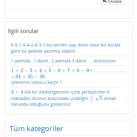
Cevapla
İlgili sorular
6-5-1-9-4-2-8-3-7 bu verilen sayı dizisi nasıl bir kurala
göre bu şekilde yazılmış olabilir
1.adımda , 1 daire , 2 adımda 3 daire .... örüntünün
1
+
2
−
3
+
4
+
5
−
6
+
7
+
8
−
9
+
.
.
.
.
.
.
.
.
.
.
.
.
.
.
1
+
2
−
3
+
4
+
5
−
6
+
7
+
8
−
9
+
.
.
.
.
.
.
.
.
.
.
.
.
.
.
+
34
+
35
−
36
+
34
+
35
−
36
işleminin sonucu kaçtır ?
3
×
4
lük bir dikdörtgeninin içine yerleştirilen 6
3
×
4
–
√
≤
5
noktadan ikisinin arasındaki uzaklığın
olmak
≤
5
zorunda olduğunu gösteriniz
Tüm kategoriler