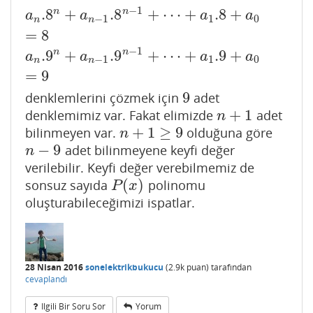
−
1
.8
+
.8
+
⋯
+
.8
+
n
n
a
a
a
a
−
1
1
0
n
n
=
8
−
1
.9
+
.9
+
⋯
+
.9
+
n
n
a
a
a
a
−
1
1
0
n
n
=
9
9
denklemlerini çözmek için
adet
9
+
1
denklemimiz var. Fakat elimizde
adet
n
+
1
n
+
1
≥
9
bilinmeyen var.
olduğuna göre
n
+
1
≥
9
n
−
9
adet bilinmeyene keyfi değer
n
−
9
n
verilebilir. Keyfi değer verebilmemiz de
(
)
sonsuz sayıda
polinomu
P
(
x
)
P
x
oluşturabileceğimizi ispatlar.
28 Nisan 2016
sonelektrikbukucu
(
2.9k
puan)
tarafından
cevaplandı
Ilgili Bir Soru Sor
Yorum