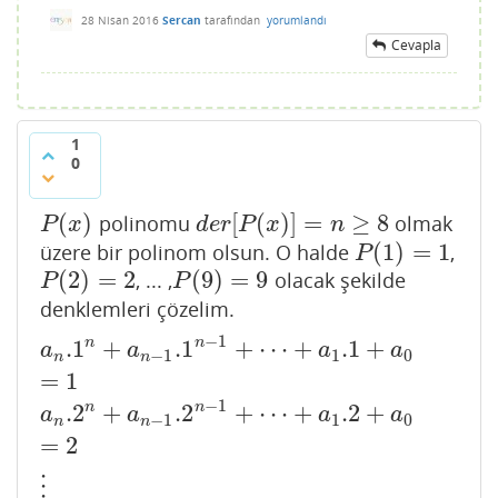
28 Nisan 2016
Sercan
tarafından
yorumlandı
Cevapla
1
0
(
)
[
(
)
]
=
≥
8
polinomu
olmak
P
(
x
)
d
e
r
[
P
(
x
)
]
=
n
≥
8
P
x
d
e
r
P
x
n
(
1
)
=
1
üzere bir polinom olsun. O halde
,
P
(
1
)
=
1
P
(
2
)
=
2
(
9
)
=
9
, ... ,
olacak şekilde
P
(
2
)
=
2
P
(
9
)
=
9
P
P
denklemleri çözelim.
−
1
.1
+
.1
+
⋯
+
.1
+
n
n
a
n
.1
n
+
a
n
−
1
.1
n
−
1
+
⋯
+
a
1
.1
+
a
0
=
1
a
n
.2
n
+
a
n
−
1
.2
n
−
1
a
a
a
a
−
1
1
0
n
n
=
1
−
1
.2
+
.2
+
⋯
+
.2
+
n
n
a
a
a
a
−
1
1
0
n
n
=
2
⋮