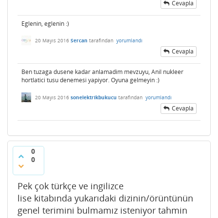
Cevapla
Eglenin, eglenin :)
20 Mayıs 2016
Sercan
tarafından
yorumlandı
Cevapla
Ben tuzaga dusene kadar anlamadim mevzuyu, Anil nukleer
hortlatici tusu denemesi yapiyor. Oyuna gelmeyin :)
20 Mayıs 2016
sonelektrikbukucu
tarafından
yorumlandı
Cevapla
0
0
Pek çok türkçe ve ingilizce
lise kitabında yukarıdaki dizinin/örüntünün
genel terimini bulmamız isteniyor tahmin