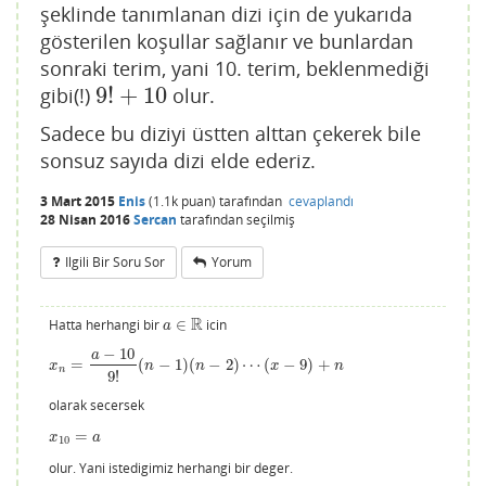
şeklinde tanımlanan dizi için de yukarıda
gösterilen koşullar sağlanır ve bunlardan
sonraki terim, yani 10. terim, beklenmediği
9
!
+
10
gibi(!)
olur.
9
!
+
10
Sadece bu diziyi üstten alttan çekerek bile
sonsuz sayıda dizi elde ederiz.
3 Mart 2015
Enis
(
1.1k
puan)
tarafından
cevaplandı
28 Nisan 2016
Sercan
tarafından
seçilmiş
Ilgili Bir Soru Sor
Yorum
R
Hatta herhangi bir
∈
icin
a
∈
R
a
−
10
a
=
(
−
1
)
(
−
2
)
⋯
(
−
9
)
+
x
n
=
a
−
10
9
!
(
n
−
1
)
(
n
−
2
)
⋯
(
x
−
9
)
+
n
x
n
n
x
n
n
9
!
olarak secersek
=
x
10
=
a
x
a
10
olur. Yani istedigimiz herhangi bir deger.