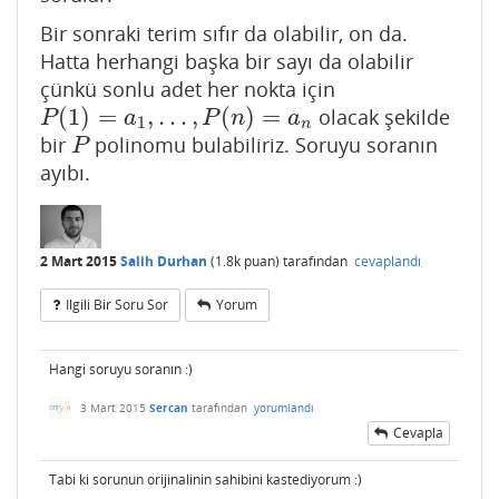
Bir sonraki terim sıfır da olabilir, on da.
Hatta herhangi başka bir sayı da olabilir
çünkü sonlu adet her nokta için
(
1
)
=
,
…
,
(
)
=
olacak şekilde
P
(
1
)
=
a
1
,
…
,
P
(
n
)
=
a
n
P
a
P
n
a
1
n
bir
polinomu bulabiliriz. Soruyu soranın
P
P
ayıbı.
2 Mart 2015
Salih Durhan
(
1.8k
puan)
tarafından
cevaplandı
Ilgili Bir Soru Sor
Yorum
Hangi soruyu soranın :)
3 Mart 2015
Sercan
tarafından
yorumlandı
Cevapla
Tabi ki sorunun orijinalinin sahibini kastediyorum :)