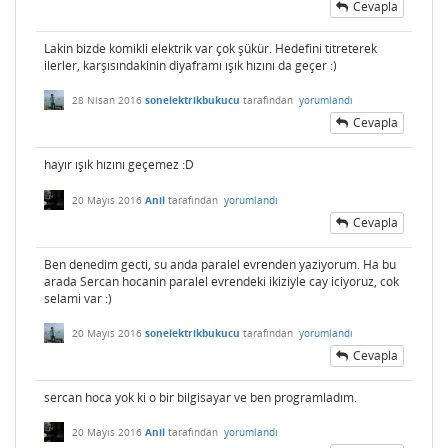
Cevapla
Lakin bizde komikli elektrik var çok şükür. Hedefini titreterek
ilerler, karşısındakinin diyaframı ışık hızını da geçer :)
28 Nisan 2016
sonelektrikbukucu
tarafından
yorumlandı
Cevapla
hayır ışık hızını geçemez :D
20 Mayıs 2016
Anil
tarafından
yorumlandı
Cevapla
Ben denedim gecti, su anda paralel evrenden yaziyorum. Ha bu
arada Sercan hocanin paralel evrendeki ikiziyle cay iciyoruz, cok
selami var :)
20 Mayıs 2016
sonelektrikbukucu
tarafından
yorumlandı
Cevapla
sercan hoca yok ki o bir bilgisayar ve ben programladım.
20 Mayıs 2016
Anil
tarafından
yorumlandı