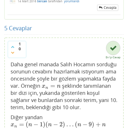
14 Mart 2016
Sercan
tarafından
yorumlandı
Cevapla
5
Cevaplar
1
0
En İyi Cevap
Daha genel manada Salih Hocamın sorduğu
sorunun cevabını hazırlamak istiyorum ama
öncesinde şöyle bir gözlem yapmakta fayda
=
var. Örneğin
şeklinde tanımlanan
x
n
=
n
x
n
n
bir dizi için, yukarıda gösterilen koşul
sağlanır ve bunlardan sonraki terim, yani 10.
terim, beklendiği gibi 10 olur.
Diğer yandan
=
(
−
1
)
(
−
2
)
…
(
−
9
)
+
x
n
=
(
n
−
1
)
(
n
−
2
)
…
(
n
−
9
)
+
n
x
n
n
n
n
n