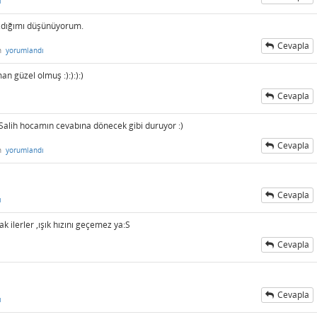
ı
azdığımı düşünüyorum.
Cevapla
n
yorumlandı
n güzel olmuş :):):):)
Cevapla
 Salih hocamın cevabına dönecek gibi duruyor :)
Cevapla
n
yorumlandı
Cevapla
ı
k ilerler ,ışık hızını geçemez ya:S
Cevapla
Cevapla
ı