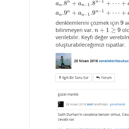
−
1
.8
+
.8
+
⋯
+
n
n
a
a
−
1
n
n
−
1
.9
+
.9
+
⋯
+
n
n
a
a
−
1
n
n
9
denklemlerini çözmek için
ad
9
+
1
≥
9
bilinmeyen var.
ol
n
+
1
≥
9
n
verilebilir. Keyfi değer vereb
oluşturabileceğimizi ispatlar.
28 Nisan 2016
sonelektrikbuku
Ilgili Bir Soru Sor
Yorum
güzel mantık.
28 Nisan 2016
Anil
tarafından
yorumlandı
Salih Durhan'in cevabina benzer olmus. Cevab
cevabi var.