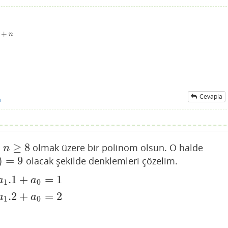
+
n
Cevapla
ı
≥
8
olmak üzere bir polinom olsun. O halde
n
)
=
9
olacak şekilde denklemleri çözelim.
=
9
.1
+
=
1
=
1
a
n
.2
n
+
a
n
−
1
.2
n
−
1
+
⋯
+
a
1
.2
+
a
0
=
2
⋮
a
n
.8
n
+
a
n
−
1
.8
n
−
1
a
a
1
0
.2
+
=
2
a
a
1
0