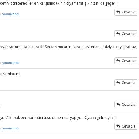
efini titreterek ilerler, karşısındakinin diyaframı ışık hızını da geçer :)
Cevapla
n
yorumlandı
Cevapla
 yaziyorum. Ha bu arada Sercan hocanin paralel evrendeki ikiziyle cay iciyoruz,
Cevapla
n
yorumlandı
rogramladım.
Cevapla
Cevapla
ı
 Anil nukleer hortlatici tusu denemesi yapiyor. Oyuna gelmeyin :)
Cevapla
n
yorumlandı