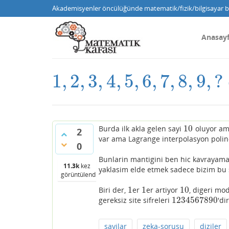
Akademisyenler öncülüğünde matematik/fizik/bilgisayar bi
Anasay
1
,
2
,
3
,
4
,
5
,
6
,
7
,
8
,
9
,
?
1
,
2
,
3
,
4
,
5
,
6
,
7
,
8
,
9
,
?
10
Burda ilk akla gelen sayi
oluyor ama
10
2
var ama Lagrange interpolasyon pol
0
Bunlarin mantigini ben hic kavrayama
11.3k
kez
yaklasim elde etmek sadece bizim bu se
görüntülendi
1
1
10
Biri der,
er
er artiyor
, digeri mo
1
1
10
1234567890
gereksiz site sifreleri
'di
1234567890
sayilar
zeka-sorusu
diziler