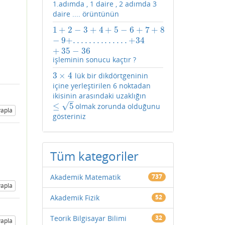
1.adımda , 1 daire , 2 adımda 3
daire .... örüntünün
1
+
2
−
3
+
4
+
5
−
6
+
7
+
8
1
+
2
−
3
+
4
+
5
−
6
+
7
+
8
−
9
+
.
.
.
.
.
.
.
.
.
.
.
.
.
.
+
34
+
35
−
36
−
9
+
.
.
.
.
.
.
.
.
.
.
.
.
.
.
+
34
+
35
−
36
işleminin sonucu kaçtır ?
3
×
4
lük bir dikdörtgeninin
3
×
4
içine yerleştirilen 6 noktadan
ikisinin arasındaki uzaklığın
–
√
≤
5
olmak zorunda olduğunu
≤
5
apla
gösteriniz
Tüm kategoriler
Akademik Matematik
737
apla
Akademik Fizik
52
Teorik Bilgisayar Bilimi
32
apla