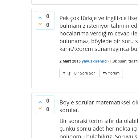
0
Pek çok türkçe ve ingilizce lis
0
bulmamız isteniyor tahmin edi
hocalarıma verdiğim cevap ile a
bulunamaz, böylede bir soru 
kanıt/teorem sunamayınca bu
2 Mart 2015
yavuzkiremici
(
1.8k
puan)
taraf
Ilgili Bir Soru Sor
Yorum
0
Böyle sorular matematiksel o
0
sorular.
Bir sonraki terim sıfır da olabi
çünkü sonlu adet her nokta iç
polinomu bulabiliriz. Soruyu s