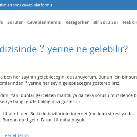
limleri soru cevap platformu
fa
Sorular
Cevaplanmamış
Kategoriler
Bir Soru Sor
Hakkı
?
dizisinde
yerine ne gelebilir?
?
 ben her sayinin gelebilecegini dusunuyorum. Bunun icin bir suru
?
inomlarindan
yerine her seyin gelebilecegini gosterebiliriz.
?
dim. Yani bunlar gercekten mantik ya da zeka sorusu mu? Bence b
riye hangi gozle baktigimizi gosteririr.
10
0
d
alir
der. Belki de bazilarinin internet (modem) sifresi ya da
10
0
0
10
r. Burdan da
gelir. Fakat
daha buyuk.
0
10
genel-terim