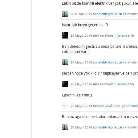
Lakin bizde komikli elektrik var çok şükür. Hed
28 Nisan 2016
sonelektrikbukucu
tarafında
hayır ışık hızını geçemez :D
20 Mayıs 2016
Anil
tarafından
yorumlandı
Ben denedim gecti, su anda paralel evrenden
cok selami var :)
20 Mayıs 2016
sonelektrikbukucu
tarafında
sercan hoca yok ki o bir bilgisayar ve ben p
20 Mayıs 2016
Anil
tarafından
yorumlandı
Eglenin, eglenin :)
20 Mayıs 2016
Sercan
tarafından
yorumland
Ben tuzaga dusene kadar anlamadim mevzuyu,
20 Mayıs 2016
sonelektrikbukucu
tarafında