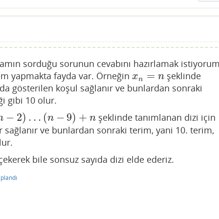
amın sorduğu sorunun cevabını hazırlamak istiyoru
=
em yapmakta fayda var. Örneğin
şeklinde
x
n
=
n
x
n
n
rıda gösterilen koşul sağlanır ve bunlardan sonraki
i gibi 10 olur.
−
2
)
…
(
−
9
)
+
şeklinde tanımlanan dizi için
n
−
9
)
+
n
n
n
n
r sağlanır ve bunlardan sonraki terim, yani 10. terim,
ur.
çekerek bile sonsuz sayıda dizi elde ederiz.
plandı