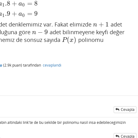
.8
+
=
8
a
a
1
0
.9
+
=
9
a
a
1
0
+
1
et denklemimiz var. Fakat elimizde
adet
n
+
1
n
−
9
duğuna göre
adet bilinmeyene keyfi değer
n
−
9
n
(
)
ilmemiz de sonsuz sayıda
polinomu
P
(
x
)
P
x
cu
(
2.9k
puan)
tarafından
cevaplandı
Cevapla
in altindaki link'te de bu sekilde bir polinomu nasil insa edebilecegimizin
Cevapla