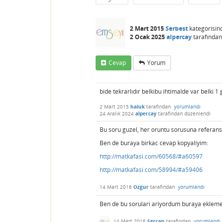
2 Mart 2015
Serbest
kategorisin
2 Ocak 2025
alpercay
tarafından
Cevap
Yorum
bide tekrarlıdır belkibu ihtimalde var belki 1 g
2 Mart 2015
haluk
tarafından
yorumlandı
24 Aralık 2024
alpercay
tarafından
düzenlendi
Bu soru guzel, her oruntu sorusuna referans o
Ben de buraya birkac cevap kopyaliyim:
http://matkafasi.com/60568/#a60597
http://matkafasi.com/58994/#a59406
14 Mart 2016
Ozgur
tarafından
yorumlandı
Ben de bu sorulari ariyordum buraya eklemek i
14 Mart 2016
Sercan
tarafından
yorumlandı