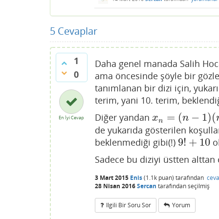
5
Cevaplar
1
Daha genel manada Salih Hoc
0
ama öncesinde şöyle bir gözl
tanımlanan bir dizi için, yuka
terim, yani 10. terim, beklendiğ
=
(
−
1
)
(
Diğer yandan
x
n
=
(
n
−
1
)
(
n
−
2
)
…
(
x
n
En İyi Cevap
n
de yukarıda gösterilen koşulla
9
!
+
10
beklenmediği gibi(!)
ol
9
!
+
10
Sadece bu diziyi üstten alttan 
3 Mart 2015
Enis
(
1.1k
puan)
tarafından
ceva
28 Nisan 2016
Sercan
tarafından
seçilmiş
Ilgili Bir Soru Sor
Yorum