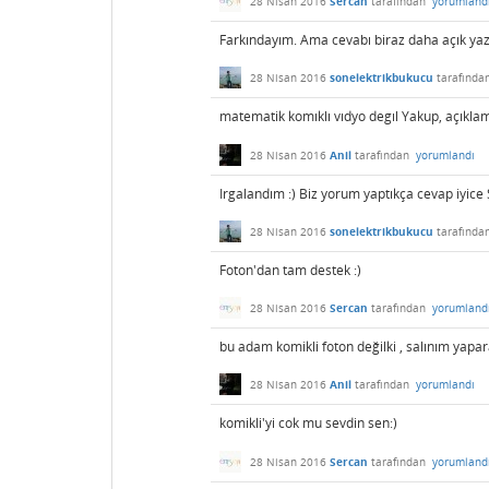
28 Nisan 2016
Sercan
tarafından
yorumland
Farkındayım. Ama cevabı biraz daha açık y
28 Nisan 2016
sonelektrikbukucu
tarafında
matematik komıklı vıdyo degıl Yakup, açıklama
28 Nisan 2016
Anil
tarafından
yorumlandı
Irgalandım :) Biz yorum yaptıkça cevap iyice
28 Nisan 2016
sonelektrikbukucu
tarafında
Foton'dan tam destek :)
28 Nisan 2016
Sercan
tarafından
yorumland
bu adam komikli foton değilki , salınım yapara
28 Nisan 2016
Anil
tarafından
yorumlandı
komikli'yi cok mu sevdin sen:)
28 Nisan 2016
Sercan
tarafından
yorumland