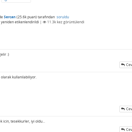
de
Sercan
(
25.6k
puan)
tarafından
soruldu
yeniden etikenlendirildi
|
11.3k
kez görüntülendi
elir :)
Cev
larak kullanilabiliyor.
Cev
cin, tesekkurler, iyi oldu...
Cev