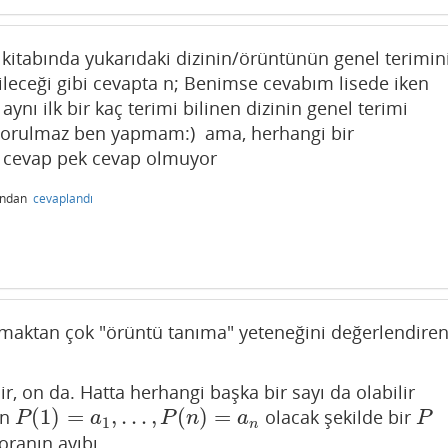
e kitabında yukarıdaki dizinin/örüntünün genel terimin
leceği gibi cevapta n; Benimse cevabım lisede iken
ynı ilk bir kaç terimi bilinen dizinin genel terimi
sorulmaz ben yapmam:) ama, herhangi bir
 cevap pek cevap olmuyor
ından
cevaplandı
lmaktan çok "örüntü tanıma" yeteneğini değerlendire
lir, on da. Hatta herhangi başka bir sayı da olabilir
(
1
)
=
,
…
,
(
)
=
in
olacak şekilde bir
P
(
1
)
=
a
1
,
…
,
P
(
n
)
=
a
n
P
P
a
P
n
a
P
1
n
oranın ayıbı.