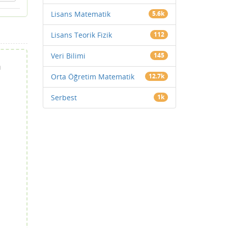
Lisans Matematik
5.6k
Lisans Teorik Fizik
112
Veri Bilimi
145
m
Orta Öğretim Matematik
12.7k
Serbest
1k