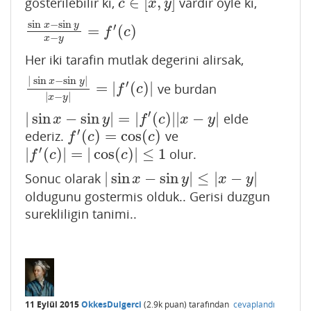
∈
[
,
]
gosterilebilir ki,
vardir oyle ki,
c
∈
[
x
,
y
]
c
x
y
sin
−
sin
x
y
′
=
(
)
sin
x
−
sin
y
x
−
y
=
f
′
(
c
)
f
c
−
x
y
Her iki tarafin mutlak degerini alirsak,
|
sin
−
sin
|
x
y
′
=
|
(
)
|
ve burdan
|
sin
x
−
sin
y
|
|
x
−
y
|
=
|
f
′
(
c
)
|
f
c
|
−
|
x
y
′
|
sin
−
sin
|
=
|
(
)
|
|
−
|
elde
|
sin
x
−
sin
y
|
=
|
f
′
(
c
)
|
|
x
−
y
|
x
y
f
c
x
y
′
(
)
=
cos
(
)
ederiz.
ve
f
′
(
c
)
=
cos
(
c
)
f
c
c
′
|
(
)
|
=
|
cos
(
)
|
≤
1
olur.
|
f
′
(
c
)
|
=
|
cos
(
c
)
|
≤
1
f
c
c
|
sin
−
sin
|
≤
|
−
|
Sonuc olarak
|
sin
x
−
sin
y
|
≤
|
x
−
y
|
x
y
x
y
oldugunu gostermis olduk.. Gerisi duzgun
surekliligin tanimi..
11 Eylül 2015
OkkesDulgerci
(
2.9k
puan)
tarafından
cevaplandı