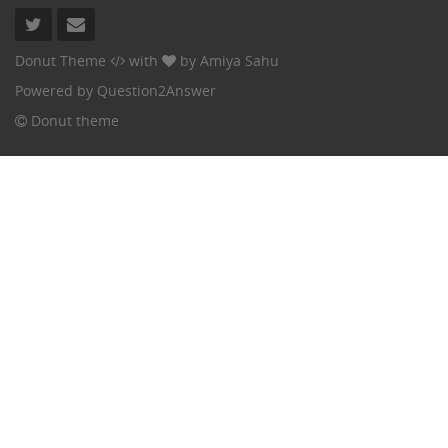
Donut Theme
with
by
Amiya Sahu
Powered by
Question2Answer
Donut theme