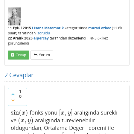
11 Eylül 2015
Lisans Matematik
kategorisinde
murad.ozkoc
(
11.6k
puan)
tarafından
soruldu
22 Aralık 2023
alpercay
tarafından
düzenlendi
|
3.6k
kez
görüntülendi
Cevap
Yorum
2
Cevaplar
1
0
sin
(
)
[
,
]
fonksiyonu
araliginda surekli
sin
(
x
)
[
x
,
y
]
x
x
y
(
,
)
ve
araliginda turevlenebilir
(
x
,
y
)
x
y
oldugundan, Ortalama Deger Teoremi ile