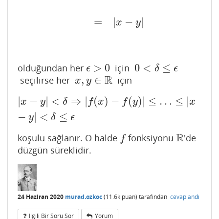
=
|
−
|
x
y
>
0
0
<
≤
olduğundan her
için
ϵ
>
0
0
<
δ
≤
ϵ
ϵ
δ
ϵ
R
,
∈
seçilirse her
için
x
,
y
∈
R
x
y
|
−
|
<
⇒
|
(
)
−
(
)
|
≤
…
≤
|
|
x
−
y
|
<
δ
⇒
|
f
(
x
)
−
f
(
y
)
|
≤
…
≤
|
x
−
y
|
<
δ
≤
ϵ
x
y
δ
f
x
f
y
x
−
|
<
≤
y
δ
ϵ
R
koşulu sağlanır. O halde
fonksiyonu
'de
f
R
f
düzgün süreklidir.
24 Haziran 2020
murad.ozkoc
(
11.6k
puan)
tarafından
cevaplandı
Ilgili Bir Soru Sor
Yorum