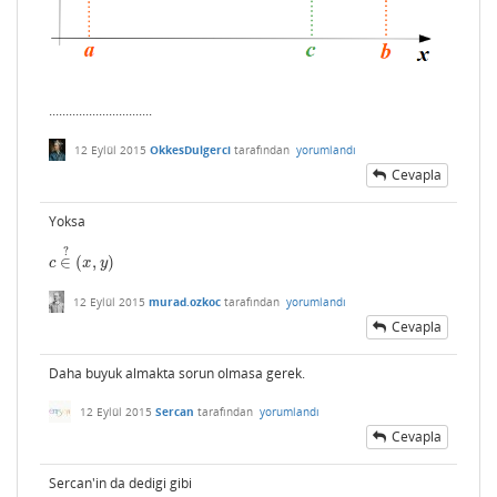
...............................
12 Eylül 2015
OkkesDulgerci
tarafından
yorumlandı
Cevapla
Yoksa
?
∈
(
,
)
c
∈
?
(
x
,
y
)
c
x
y
12 Eylül 2015
murad.ozkoc
tarafından
yorumlandı
Cevapla
Daha buyuk almakta sorun olmasa gerek.
12 Eylül 2015
Sercan
tarafından
yorumlandı
Cevapla
Sercan'in da dedigi gibi