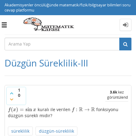
Akademisyenler öncülüğünde matematik/fizik/bilgisayar bilimleri soru
cevap platformu
Toggle
navigation
Düzgün Süreklilik-III
1
3.6k
kez
0
görüntülendi
R
R
(
)
=
sin
:
→
kuralı ile verilen
fonksiyonu
f
(
x
)
=
sin
x
f
:
R
→
R
f
x
x
f
düzgün sürekli midir?
süreklilik
düzgün-süreklilik