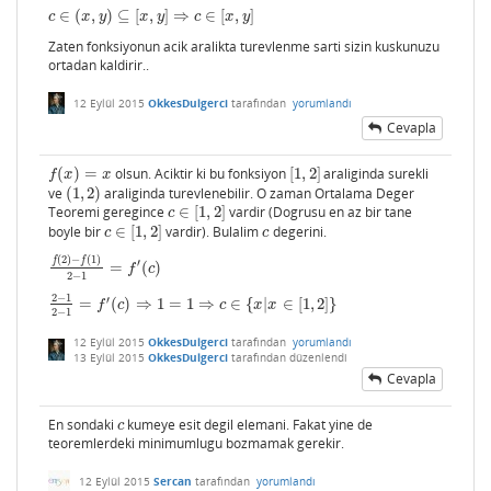
∈
(
,
)
⊆
[
,
]
⇒
∈
[
,
]
c
∈
(
x
,
y
)
⊆
[
x
,
y
]
⇒
c
∈
[
x
,
y
]
c
x
y
x
y
c
x
y
Zaten fonksiyonun acik aralikta turevlenme sarti sizin kuskunuzu
ortadan kaldirir..
12 Eylül 2015
OkkesDulgerci
tarafından
yorumlandı
Cevapla
(
)
=
olsun. Aciktir ki bu fonksiyon
[
1
,
2
]
araliginda surekli
f
(
x
)
=
x
[
1
,
2
]
f
x
x
ve
(
1
,
2
)
araliginda turevlenebilir. O zaman Ortalama Deger
(
1
,
2
)
Teoremi geregince
∈
[
1
,
2
]
vardir (Dogrusu en az bir tane
c
∈
[
1
,
2
]
c
boyle bir
∈
[
1
,
2
]
vardir). Bulalim
degerini.
c
∈
[
1
,
2
]
c
c
c
(
2
)
−
(
1
)
f
f
′
=
(
)
f
(
2
)
−
f
(
1
)
2
−
1
=
f
′
(
c
)
f
c
2
−
1
2
−
1
′
=
(
)
⇒
1
=
1
⇒
∈
{
|
∈
[
1
,
2
]
}
2
−
1
2
−
1
=
f
′
(
c
)
⇒
1
=
1
⇒
c
∈
{
x
|
x
∈
[
1
,
2
]
}
f
c
c
x
x
2
−
1
12 Eylül 2015
OkkesDulgerci
tarafından
yorumlandı
13 Eylül 2015
OkkesDulgerci
tarafından
düzenlendi
Cevapla
En sondaki
kumeye esit degil elemani. Fakat yine de
c
c
teoremlerdeki minimumlugu bozmamak gerekir.
12 Eylül 2015
Sercan
tarafından
yorumlandı