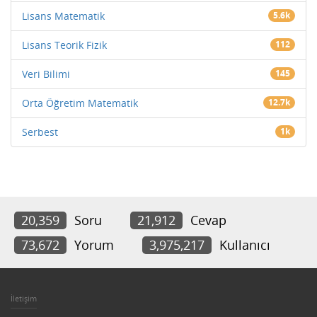
Lisans Matematik
5.6k
Lisans Teorik Fizik
112
Veri Bilimi
145
Orta Öğretim Matematik
12.7k
Serbest
1k
20,359
Soru
21,912
Cevap
73,672
Yorum
3,975,217
Kullanıcı
İletişim