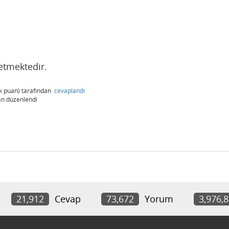
 etmektedir.
k
puan)
tarafından
cevaplandı
an
düzenlendi
21,912
Cevap
73,672
Yorum
3,976,