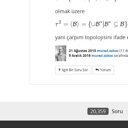
olmak üzere
∗
∗
2
∣
=
⟨
⟩
=
{
∪
⊆
}
τ
2
=
B
⟨
B
⟩
=
{
∪
B
∗
B
|
B
∗
B
⊆
B
}
B
∣
τ
yani çarpım topolojisini ifade
21 Ağustos 2015
murad.ozkoc
(
11.6
9 Aralık 2019
murad.ozkoc
tarafınd
Ilgili Bir Soru Sor
Yorum
20,359
Soru