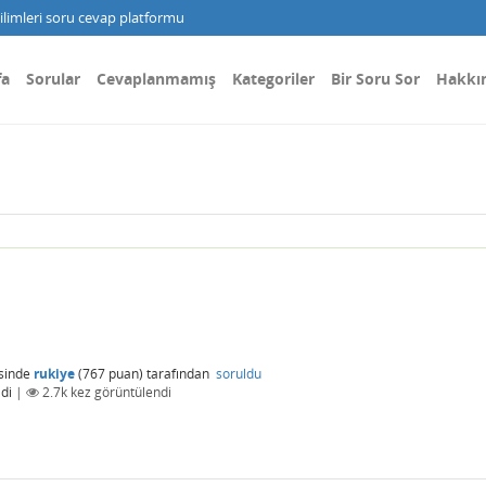
limleri soru cevap platformu
fa
Sorular
Cevaplanmamış
Kategoriler
Bir Soru Sor
Hakkı
sinde
rukiye
(
767
puan)
tarafından
soruldu
di
|
2.7k
kez görüntülendi