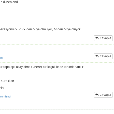
an
düzenlendi
operasyonu
×
den
ye olmuyor;
den
ye oluyor.
G
×
G
G
G
G
G
G
G
G
G
Cevapla
Cevapla
ndı
 topolojik uzay olmak üzere) bir koşul ile de tanımlanabilir:
 süreklidir.
rin.
Cevapla
orumlandı