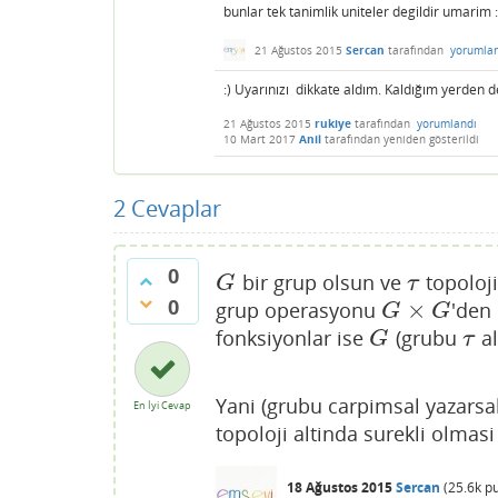
bunlar tek tanimlik uniteler degildir umarim :
21 Ağustos 2015
Sercan
tarafından
yorumla
:) Uyarınızı dikkate aldım. Kaldığım yerden
21 Ağustos 2015
rukiye
tarafından
yorumlandı
10 Mart 2017
Anil
tarafından
yeniden gösterildi
2
Cevaplar
0
bir grup olsun ve
topoloji
G
τ
G
τ
0
×
grup operasyonu
'den
G
×
G
G
G
fonksiyonlar ise
(grubu
al
G
τ
G
τ
Yani (grubu carpimsal yazarsa
En İyi Cevap
topoloji altinda surekli olmasi
18 Ağustos 2015
Sercan
(
25.6k
pu