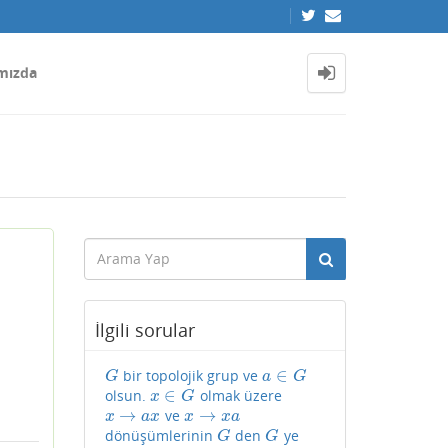
mızda
İlgili sorular
∈
bir topolojik grup ve
G
a
∈
G
G
a
G
∈
olsun.
olmak üzere
x
∈
G
x
G
→
→
ve
x
→
a
x
x
→
x
a
x
a
x
x
x
a
dönüşümlerinin
den
ye
G
G
G
G