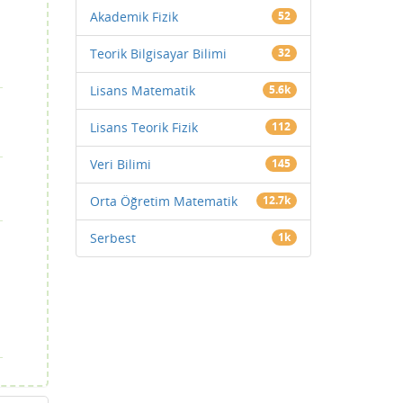
Akademik Fizik
52
Teorik Bilgisayar Bilimi
32
Lisans Matematik
5.6k
Lisans Teorik Fizik
112
Veri Bilimi
145
Orta Öğretim Matematik
12.7k
Serbest
1k