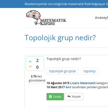
Akademisyenler öncülüğünde matematik/fizik/bilgisayar bi
Anasay
Topolojik grup nedir?
Topolojik grup nedir?
2
0
topolojik-gruplar
topoloji
2.7k
kez
görüntülendi
18 Ağustos 2015
Lisans Matematik
kategori
10 Mart 2017
Anil
tarafından
yeniden gösteril
Cevap
Yorum