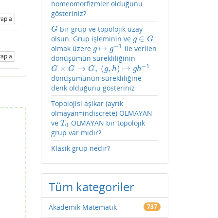
homeomorfizmler olduğunu
gösteriniz?
apla
bir grup ve topolojik uzay
G
G
∈
olsun. Grup işleminin ve
g
∈
G
g
G
−
1
↦
olmak üzere
ile verilen
g
↦
g
−
1
g
g
apla
dönüşümün sürekliliğinin
−
1
×
→
,
(
,
)
↦
G
×
G
→
G
,
(
g
,
h
)
↦
g
h
−
1
G
G
G
g
h
g
h
dönüşümünün sürekliliğine
denk olduğunu gösteriniz
Topolojisi aşikar (ayrık
olmayan=indiscrete) OLMAYAN
ve
OLMAYAN bir topolojik
T
0
T
0
grup var mıdır?
Klasik grup nedir?
n
Tüm kategoriler
Akademik Matematik
737