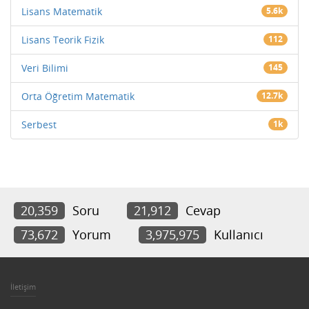
Lisans Matematik
5.6k
Lisans Teorik Fizik
112
Veri Bilimi
145
Orta Öğretim Matematik
12.7k
Serbest
1k
20,359
Soru
21,912
Cevap
73,672
Yorum
3,975,975
Kullanıcı
İletişim