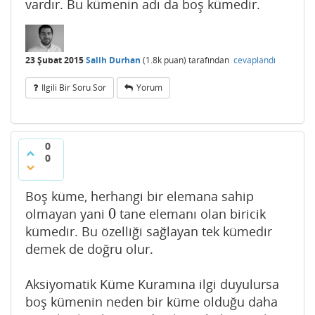
vardır. Bu kümenin adı da boş kümedir.
23 Şubat 2015
Salih Durhan
(
1.8k
puan)
tarafından
cevaplandı
Ilgili Bir Soru Sor
Yorum
0
0
Boş küme, herhangi bir elemana sahip
0
olmayan yani
tane elemanı olan biricik
0
kümedir. Bu özelliği sağlayan tek kümedir
demek de doğru olur.
Aksiyomatik Küme Kuramına ilgi duyulursa
boş kümenin neden bir küme olduğu daha