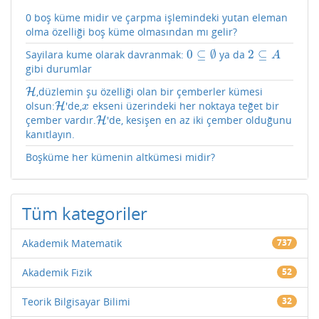
0 boş küme midir ve çarpma işlemindeki yutan eleman
olma özelliği boş küme olmasından mı gelir?
0
⊆
∅
2
⊆
Sayilara kume olarak davranmak:
ya da
0
⊆
∅
2
⊆
A
A
gibi durumlar
,düzlemin şu özelliği olan bir çemberler kümesi
H
H
olsun:
'de,
ekseni üzerindeki her noktaya teğet bir
H
H
x
x
çember vardır.
'de, kesişen en az iki çember olduğunu
H
H
kanıtlayın.
Boşküme her kümenin altkümesi midir?
Tüm kategoriler
Akademik Matematik
737
Akademik Fizik
52
Teorik Bilgisayar Bilimi
32