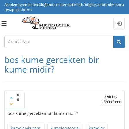
Akademisyenler öncülüğünde matematik/fizik/bilgisayar bilimleri soru
cevap platformu
Toggle
navigation
bos kume gercekten bir
kume midir?
0
2.5k
kez
0
görüntülendi
bos kume gercekten bir kume midir?
kümeler-kuramı
kümeler-teorisi
kümeler