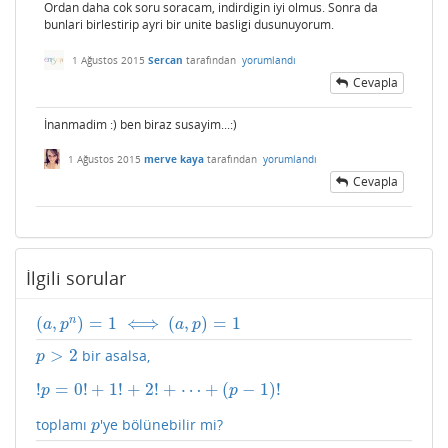
Ordan daha cok soru soracam, indirdigin iyi olmus. Sonra da
bunlari birlestirip ayri bir unite basligi dusunuyorum.
1 Ağustos 2015
Sercan
tarafından
yorumlandı
Cevapla
İnanmadim :) ben biraz susayim...:)
1 Ağustos 2015
merve kaya
tarafından
yorumlandı
Cevapla
İlgili sorular
(
,
)
=
1
⟺
(
,
)
=
1
n
(
a
,
p
n
)
=
1
⟺
(
a
,
p
)
=
1
a
p
a
p
>
2
bir asalsa,
p
>
2
p
!
=
0
!
+
1
!
+
2
!
+
⋯
+
(
−
1
)
!
!
p
=
0
!
+
1
!
+
2
!
+
⋯
+
(
p
−
1
)
!
p
p
toplamı
'ye bölünebilir mi?
p
p