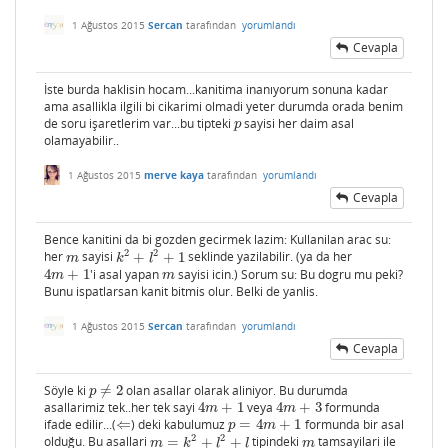
1 Ağustos 2015
Sercan
tarafından
yorumlandı
Cevapla
İste burda haklisin hocam...kanitima inanıyorum sonuna kadar
ama asallikla ilgili bi cikarimi olmadi yeter durumda orada benim
de soru işaretlerim var...bu tipteki
sayisi her daim asal
p
p
olamayabilir..
1 Ağustos 2015
merve kaya
tarafından
yorumlandı
Cevapla
Bence kanitini da bi gozden gecirmek lazim: Kullanilan arac su:
2
2
her
sayisi
+
+
1
seklinde yazilabilir. (ya da her
m
k
2
+
l
2
+
1
m
k
l
4
+
1
'i asal yapan
sayisi icin.) Sorum su: Bu dogru mu peki?
4
m
+
1
m
m
m
Bunu ispatlarsan kanit bitmis olur. Belki de yanlis.
1 Ağustos 2015
Sercan
tarafından
yorumlandı
Cevapla
Söyle ki
≠
2
olan asallar olarak aliniyor. Bu durumda
p
≠
2
p
asallarimiz tek..her tek sayi
4
+
1
veya
4
+
3
formunda
4
m
+
1
4
m
+
3
m
m
ifade edilir...(
⇐
) deki kabulumuz
=
4
+
1
formunda bir asal
⇐
p
=
4
m
+
1
p
m
2
2
olduğu. Bu asallari
=
+
+
tipindeki
tamsayilari ile
m
=
k
2
+
l
2
+
l
m
m
k
l
l
m