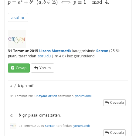
2
2
Z
=
+
(
,
∈
)
⟺
≡
1
mod
4.
p
=
a
2
+
b
2
(
a
,
b
∈
Z
)
⟺
p
≡
1
mod
4.
p
a
b
a
b
p
asallar
31 Temmuz 2015
Lisans Matematik
kategorisinde
Sercan
(
25.6k
puan)
tarafından
soruldu
|
4.6k
kez görüntülendi
Cevap
Yorum
a
≠
b için mi?
≠
31 Temmuz 2015
haydar özden
tarafından
yorumlandı
Cevapla
=
için
asal olmaz zaten.
a
=
b
p
a
b
p
31 Temmuz 2015
Sercan
tarafından
yorumlandı
Cevapla