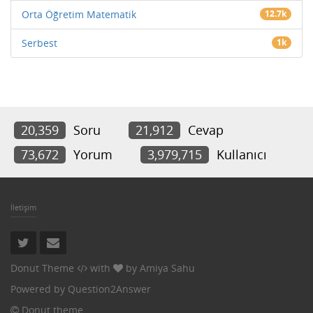
Orta Öğretim Matematik
12.7k
Serbest
1k
20,359
Soru
21,912
Cevap
73,672
Yorum
3,979,715
Kullanıcı
İletişim
Donut Theme
with
by
Amiya Sahu
Powered by
Question2Answer
Donut theme