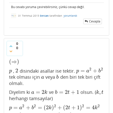
Bu cevabı yoruma çevirebilirsiniz, çünkü cevap değil.
31 Temmuz 2015
Sercan
tarafından
yorumlandı
Cevapla
0
0
(
⇒
)
(
⇒
)
2
2
2
=
+
,
disindaki asallar ise tektir.
p
2
p
=
a
2
+
b
2
p
p
a
b
tek olması için
veya
den biri tek biri çift
a
b
a
b
olmali.
=
2
=
2
+
1
,
Diyelim ki
ve
olsun. (
a
=
2
k
b
=
2
t
+
1
k
,
t
a
k
b
t
k
t
herhangi tamsayilar)
2
2
2
2
2
=
+
=
(
2
)
+
(
2
+
1
)
=
4
p
=
a
2
+
b
2
=
(
2
k
)
2
+
(
2
t
+
1
)
2
=
4
k
2
+
4
t
2
+
4
t
+
1
=
4
(
k
2
+
t
2
+
t
)
+
p
a
b
k
t
k