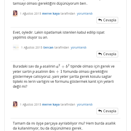
tamsayi olması gerektiğini düşünüyorum ben..
1 Ağustos 2015
merve kaya
tarafından
yorumlandı
Cevapla
Evet, oyledir. Lakin ispatlamak istenilen kabul edilip ispat
yapilmis oluyor su an.
1 Ağustos 2015
Sercan
tarafından
yorumlandı
Cevapla
2
2
Buradaki sav da
asalinin
+
tipinde olması için gerek ve
p
a
2
+
b
2
p
a
b
yeter sartin
asalinin
4
+
1
fomunda olması gerektiğini
p
4
m
+
1
p
m
göstermeye calisiyoruz..yani yeter şartta gerek kosulu saglar
tipteki
lerin varligini ve formunu göstermek kanit için yeterli
m
m
değil mi?
1 Ağustos 2015
merve kaya
tarafından
yorumlandı
Cevapla
Tamam da
öyşe parçaya ayrılabiliyor mu? Hem burda asallık
m
m
da kullanılmıyor, bu da düşünülmesi gerek..