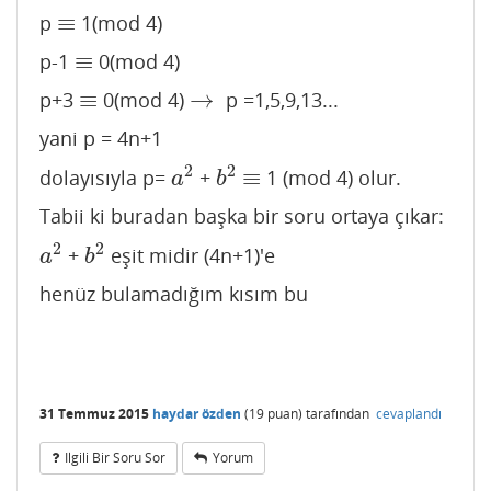
≡
p
1(mod 4)
≡
≡
p-1
0(mod 4)
≡
≡
→
p+3
0(mod 4)
p =1,5,9,13...
≡
→
yani p = 4n+1
2
2
≡
dolayısıyla p=
+
1 (mod 4) olur.
a
2
b
2
≡
a
b
Tabii ki buradan başka bir soru ortaya çıkar:
2
2
+
eşit midir (4n+1)'e
a
2
b
2
a
b
henüz bulamadığım kısım bu
31 Temmuz 2015
haydar özden
(
19
puan)
tarafından
cevaplandı
Ilgili Bir Soru Sor
Yorum