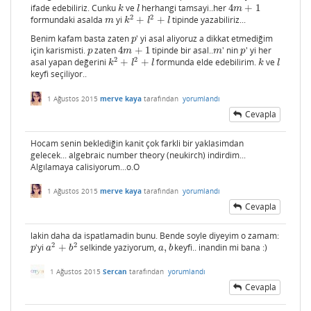
ifade edebiliriz. Cunku
ve
herhangi tamsayi..her
4
+
1
k
l
4
m
+
1
k
l
m
2
2
formundaki asalda
yi
+
+
tipinde yazabiliriz...
m
k
2
+
l
2
+
l
m
k
l
l
Benim kafam basta zaten
' yi asal aliyoruz a dikkat etmediğim
p
p
için karismisti.
zaten
4
+
1
tipinde bir asal..
' nin
' yi her
p
4
m
+
1
m
p
p
m
m
p
2
2
asal yapan değerini
+
+
formunda elde edebilirim.
ve
k
2
+
l
2
+
l
k
l
k
l
l
k
l
keyfi seçiliyor..
1 Ağustos 2015
merve kaya
tarafından
yorumlandı
Cevapla
Hocam senin beklediğin kanit çok farkli bir yaklasimdan
gelecek... algebraic number theory (neukirch) indirdim...
Algılamaya calisiyorum...o.O
1 Ağustos 2015
merve kaya
tarafından
yorumlandı
Cevapla
lakin daha da ispatlamadin bunu. Bende soyle diyeyim o zamam:
2
2
'yi
+
selkinde yaziyorum,
,
keyfi.. inandin mi bana :)
p
a
2
+
b
2
a
,
b
p
a
b
a
b
1 Ağustos 2015
Sercan
tarafından
yorumlandı
Cevapla