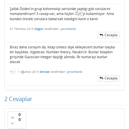
Şafak Özden'in grup kohomoloji serisinde yaptigi gibi sorularıni
Z
numalandirsan? 3 cevap var, ama hiçbiri
[
]
'yi kullanmıyor. Ama
Z
[
i
]
i
bundan önceki sorulara bakarsak istedigin kanıt o kanıt.
31 Temmuz 2015
Ozgur
tarafından
yorumlandı
Cevapla
Biraz daha sorayım da, kitap ünitesi diye ekleyecem bunları başka
bir başkıkta. Algebraic Number theory, Neukirch. Bunlar kitapbın
girişinde Gaussian integer başlığı altında. İlk numarayı bunlar
alacak.
1 Ağustos 2015
Sercan
tarafından
yorumlandı
Cevapla
2
Cevaplar
0
0