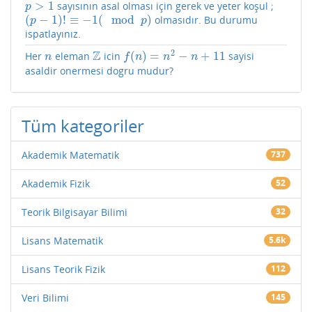
>
1
sayısının asal olması için gerek ve yeter koşul ;
p
>
1
p
(
−
1
)
!
≡
−
1
(
mod
)
olmasıdır. Bu durumu
(
p
−
1
)
!
≡
−
1
(
mod
p
)
p
p
ispatlayınız.
2
Z
(
)
=
−
+
11
Her
eleman
icin
sayisi
n
Z
f
(
n
)
=
n
2
−
n
+
11
n
f
n
n
n
asaldir onermesi dogru mudur?
Tüm kategoriler
Akademik Matematik
737
Akademik Fizik
52
Teorik Bilgisayar Bilimi
32
Lisans Matematik
5.6k
Lisans Teorik Fizik
112
Veri Bilimi
145