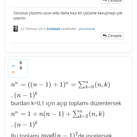
Cevapla
Sorunun çözümü uzun oldu daha kısa bir çözüme kavuşmayı çok
isterim.
22 Temmuz 2015
KubilayK
tarafından
yorumlandı
Cevapla
0
0
n
=
(
(
−
1
)
+
1
)
=
(
,
)
n
n
∑
n
n
=
(
(
n
−
1
)
+
1
)
n
=
∑
k
=
0
n
(
n
,
k
)
.
(
n
−
1
)
k
n
n
n
k
=
0
k
.
(
−
1
)
k
n
burdan k=0,1 için açıp toplamı düzenlersek
n
=
1
+
(
−
1
)
+
(
,
)
n
∑
n
n
=
1
+
n
(
n
−
1
)
+
∑
k
=
2
n
(
n
,
k
)
.
(
n
−
1
)
k
n
n
n
n
k
=
2
k
.
(
−
1
)
k
n
2
(
−
1
)
Bu toplamı
de incelersek
m
o
d
(
n
−
1
)
2
m
o
d
n