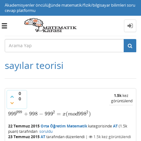
Akademisyenler öncülüğünde matematik/fizik/bilgisayar bilimleri soru
cevap platformu
Toggle
navigation
sayılar teorisi
0
1.5k
kez
0
görüntülendi
999
2
2
999
+
998
−
999
=
(
998
)
999
999
+
998
−
999
2
=
x
(
m
o
d
998
2
)
x
m
o
d
22 Temmuz 2015
Orta Öğretim Matematik
kategorisinde
AT
(
1.5k
puan)
tarafından
soruldu
23 Temmuz 2015
AT
tarafından
düzenlendi
|
1.5k
kez görüntülendi