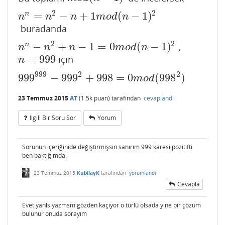
2
2
=
−
+
1
(
−
1
)
n
n
n
=
n
2
−
n
+
1
m
o
d
(
n
−
1
)
2
n
n
n
m
o
d
n
buradanda
2
2
−
+
−
1
=
0
(
−
1
)
n
,
n
n
−
n
2
+
n
−
1
=
0
m
o
d
(
n
−
1
)
2
n
n
n
m
o
d
n
=
999
için
n
=
999
n
999
2
2
999
−
999
+
998
=
0
(
998
)
999
999
−
999
2
+
998
=
0
m
o
d
(
998
2
)
m
o
d
23 Temmuz 2015
AT
(
1.5k
puan)
tarafından
cevaplandı
Ilgili Bir Soru Sor
Yorum
Sorunun içeriğinide değiştirmişsin sanırım 999 karesi pozitifti
ben baktığımda.
23 Temmuz 2015
KubilayK
tarafından
yorumlandı
Cevapla
Evet yanls yazmsm gözden kaçıyor o türlü olsada yine bir çözüm
bulunur onuda sorayım