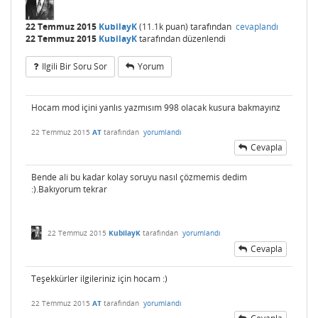
22 Temmuz 2015
KubilayK
(
11.1k
puan)
tarafından
cevaplandı
22 Temmuz 2015
KubilayK
tarafından
düzenlendi
Ilgili Bir Soru Sor
Yorum
Hocam mod içini yanlıs yazmısım 998 olacak kusura bakmayınz
22 Temmuz 2015
AT
tarafından
yorumlandı
Cevapla
Bende ali bu kadar kolay soruyu nasıl çözmemis dedim
:).Bakıyorum tekrar
22 Temmuz 2015
KubilayK
tarafından
yorumlandı
Cevapla
Teşekkürler ilgileriniz için hocam :)
22 Temmuz 2015
AT
tarafından
yorumlandı