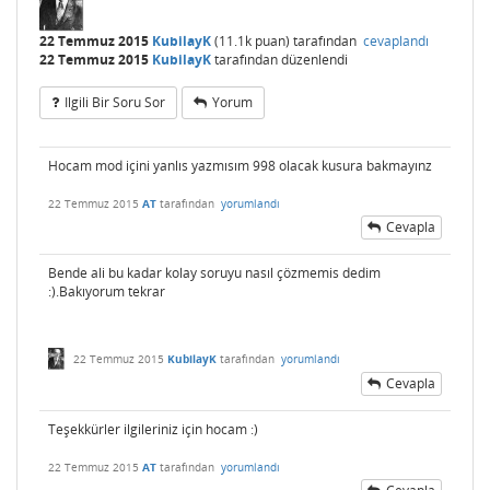
22 Temmuz 2015
KubilayK
(
11.1k
puan)
tarafından
cevaplandı
22 Temmuz 2015
KubilayK
tarafından
düzenlendi
Ilgili Bir Soru Sor
Yorum
Hocam mod içini yanlıs yazmısım 998 olacak kusura bakmayınz
22 Temmuz 2015
AT
tarafından
yorumlandı
Cevapla
Bende ali bu kadar kolay soruyu nasıl çözmemis dedim
:).Bakıyorum tekrar
22 Temmuz 2015
KubilayK
tarafından
yorumlandı
Cevapla
Teşekkürler ilgileriniz için hocam :)
22 Temmuz 2015
AT
tarafından
yorumlandı