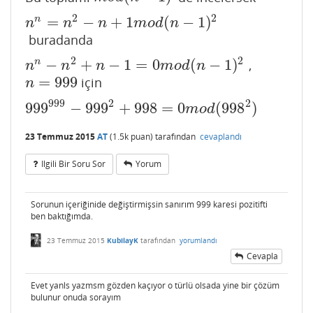
2
2
=
−
+
1
(
−
1
)
n
n
n
=
n
2
−
n
+
1
m
o
d
(
n
−
1
)
2
n
n
n
m
o
d
n
buradanda
2
2
−
+
−
1
=
0
(
−
1
)
n
,
n
n
−
n
2
+
n
−
1
=
0
m
o
d
(
n
−
1
)
2
n
n
n
m
o
d
n
=
999
için
n
=
999
n
999
2
2
999
−
999
+
998
=
0
(
998
)
999
999
−
999
2
+
998
=
0
m
o
d
(
998
2
)
m
o
d
23 Temmuz 2015
AT
(
1.5k
puan)
tarafından
cevaplandı
Ilgili Bir Soru Sor
Yorum
Sorunun içeriğinide değiştirmişsin sanırım 999 karesi pozitifti
ben baktığımda.
23 Temmuz 2015
KubilayK
tarafından
yorumlandı
Cevapla
Evet yanls yazmsm gözden kaçıyor o türlü olsada yine bir çözüm
bulunur onuda sorayım