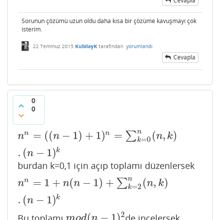
Cevapla
Sorunun çözümü uzun oldu daha kısa bir çözüme kavuşmayı çok
isterim.
22 Temmuz 2015
KubilayK
tarafından
yorumlandı
Cevapla
0
0
n
=
(
(
−
1
)
+
1
)
=
(
,
)
n
n
∑
n
n
=
(
(
n
−
1
)
+
1
)
n
=
∑
k
=
0
n
(
n
,
k
)
.
(
n
−
1
)
k
n
n
n
k
=
0
k
.
(
−
1
)
k
n
burdan k=0,1 için açıp toplamı düzenlersek
n
=
1
+
(
−
1
)
+
(
,
)
n
∑
n
n
=
1
+
n
(
n
−
1
)
+
∑
k
=
2
n
(
n
,
k
)
.
(
n
−
1
)
k
n
n
n
n
k
=
2
k
.
(
−
1
)
k
n
2
(
−
1
)
Bu toplamı
de incelersek
m
o
d
(
n
−
1
)
2
m
o
d
n