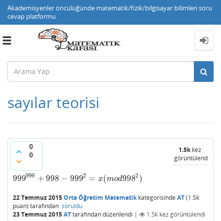
Akademisyenler öncülüğünde matematik/fizik/bilgisayar bilimleri soru
cevap platformu
Toggle
navigation
sayılar teorisi
0
1.5k
kez
0
görüntülendi
999
2
2
999
+
998
−
999
=
(
998
)
999
999
+
998
−
999
2
=
x
(
m
o
d
998
2
)
x
m
o
d
22 Temmuz 2015
Orta Öğretim Matematik
kategorisinde
AT
(
1.5k
puan)
tarafından
soruldu
23 Temmuz 2015
AT
tarafından
düzenlendi
|
1.5k
kez görüntülendi