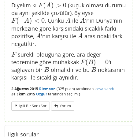
(
)
>
0
Diyelim ki
(küçük olması durumu
F
(
A
)
>
0
F
A
da aynı şekilde çözülür), öyleyse
(
−
)
<
0
. Çünkü
ile
'nın Dünya'nın
F
(
−
A
)
<
0
A
A
F
A
A
A
merkezine göre karşısındaki sıcaklık farkı
pozitifse,
'nın karşısı ile
arasındaki fark
A
A
A
A
negatiftir.
sürekli olduğuna göre, ara değer
F
F
(
)
=
0
teoremine göre muhakkak
'ı
F
(
B
)
=
0
F
B
sağlayan bir
olmalıdır ve bu
noktasının
B
B
B
B
karşısı ile sıcaklığı aynıdır.
2 Ağustos 2015
Riemann
(
325
puan)
tarafından
cevaplandı
31 Ekim 2015
Ozgur
tarafından
seçilmiş
Ilgili Bir Soru Sor
Yorum
İlgili sorular