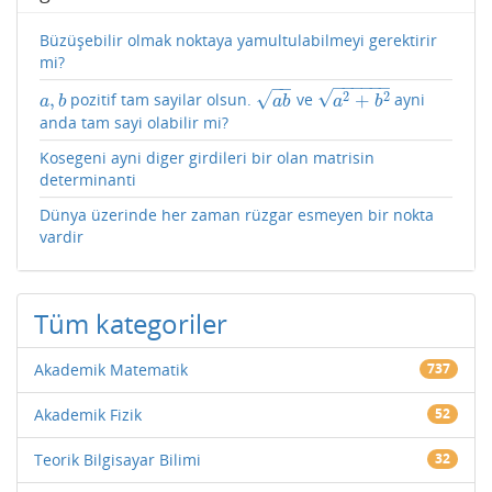
Büzüşebilir olmak noktaya yamultulabilmeyi gerektirir
mi?
−
−
−
−
−
−
−
−
√
√
2
2
,
+
pozitif tam sayilar olsun.
ve
ayni
a
,
b
a
b
a
2
+
b
2
a
b
a
b
a
b
anda tam sayi olabilir mi?
Kosegeni ayni diger girdileri bir olan matrisin
determinanti
Dünya üzerinde her zaman rüzgar esmeyen bir nokta
vardir
Tüm kategoriler
Akademik Matematik
737
Akademik Fizik
52
Teorik Bilgisayar Bilimi
32