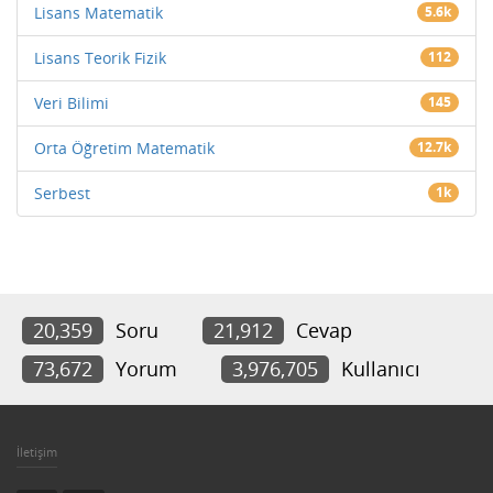
Lisans Matematik
5.6k
Lisans Teorik Fizik
112
Veri Bilimi
145
Orta Öğretim Matematik
12.7k
Serbest
1k
20,359
Soru
21,912
Cevap
73,672
Yorum
3,976,705
Kullanıcı
İletişim