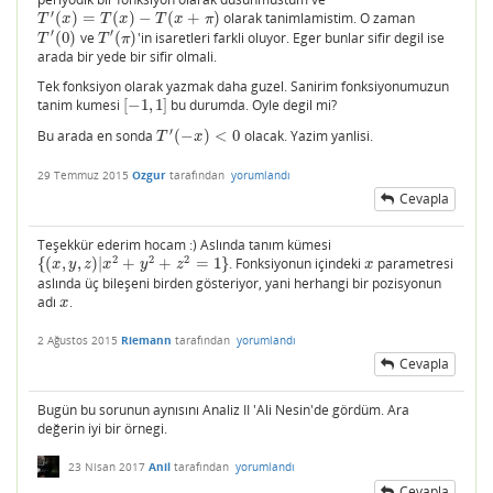
′
(
)
=
(
)
−
(
+
)
olarak tanimlamistim. O zaman
T
′
(
x
)
=
T
(
x
)
−
T
(
x
+
π
)
T
x
T
x
T
x
π
′
′
(
0
)
ve
(
)
'in isaretleri farkli oluyor. Eger bunlar sifir degil ise
T
′
(
0
)
T
′
(
π
)
T
T
π
arada bir yede bir sifir olmali.
Tek fonksiyon olarak yazmak daha guzel. Sanirim fonksiyonumuzun
tanim kumesi
[
−
1
,
1
]
bu durumda. Oyle degil mi?
[
−
1
,
1
]
′
Bu arada en sonda
(
−
)
<
0
olacak. Yazim yanlisi.
T
′
(
−
x
)
<
0
T
x
29 Temmuz 2015
Ozgur
tarafından
yorumlandı
Cevapla
Teşekkür ederim hocam :) Aslında tanım kümesi
2
2
2
{
(
,
,
)
|
+
+
=
1
}
. Fonksiyonun içindeki
parametresi
{
(
x
,
y
,
z
)
|
x
2
+
y
2
+
z
2
=
1
}
x
x
y
z
x
y
z
x
aslında üç bileşeni birden gösteriyor, yani herhangi bir pozisyonun
adı
.
x
x
2 Ağustos 2015
Riemann
tarafından
yorumlandı
Cevapla
Bugün bu sorunun aynısını Analiz II 'Ali Nesin'de gördüm. Ara
değerin iyi bir örnegi.
23 Nisan 2017
Anil
tarafından
yorumlandı
Cevapla