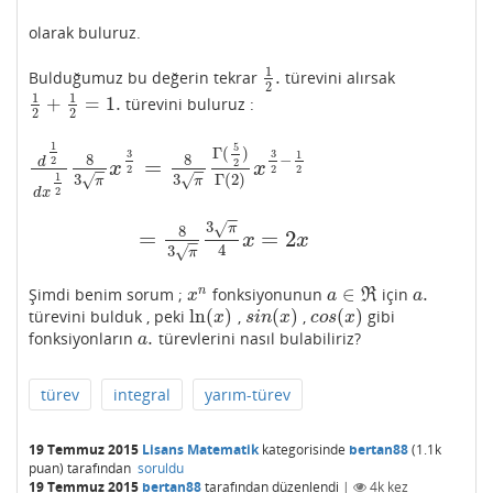
olarak buluruz.
1
.
Bulduğumuz bu değerin tekrar
türevini alırsak
1
2
.
2
1
1
+
=
1.
türevini buluruz :
1
2
+
1
2
=
1.
2
2
1
5
Γ
(
)
3
3
1
8
8
−
d
2
=
2
x
x
d
1
2
d
x
1
2
8
3
π
x
3
2
=
8
3
π
Γ
(
5
2
)
Γ
(
2
)
x
3
2
−
1
2
−
−
−
−
2
2
2
3
3
1
Γ
(
2
)
√
√
π
π
d
x
2
−
−
3
√
π
8
=
=
2
x
x
=
8
3
π
3
π
4
x
=
2
x
−
−
4
3
√
π
∈
.
n
Şimdi benim sorum ;
fonksiyonunun
için
x
n
a
∈
ℜ
a
.
R
x
a
a
ln
(
)
(
)
(
)
türevini bulduk , peki
,
,
gibi
ln
(
x
)
s
i
n
(
x
)
c
o
s
(
x
)
x
s
i
n
x
c
o
s
x
.
fonksiyonların
türevlerini nasıl bulabiliriz?
a
.
a
türev
integral
yarım-türev
19 Temmuz 2015
Lisans Matematik
kategorisinde
bertan88
(
1.1k
puan)
tarafından
soruldu
19 Temmuz 2015
bertan88
tarafından
düzenlendi
|
4k
kez