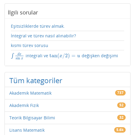
İlgili sorular
Eşitsizliklerde türev almak.
İntegral ve türev nasıl alınabilir?
kısmi türev sorusu
d
x
tan
(
/
2
)
=
∫
integrali ve
değişken değişimi
∫
d
x
sin
x
tan
(
x
/
2
)
=
u
x
u
sin
x
Tüm kategoriler
Akademik Matematik
737
Akademik Fizik
52
Teorik Bilgisayar Bilimi
32
Lisans Matematik
5.6k