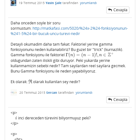
19 Temmuz 2015
Yasin Şale
tarafından
yorumlandı
Cevapla
Daha onceden soyle bir soru
sormustum:
http://matkafasi.com/5020/%24x-2%24-fonksiyonunun-
%241-5%24-bir-bucuk-uncu-turevi-nedir
Detayli okumadim daha tam fakat: Faktoriel yerine gamma
fonksiyonunu neden kullanabiliriz? Bu guzel bir "trick" (kurnazlik).
+
Z
Gamma fonksiyonu ile faktoriel
Γ
(
)
=
(
−
1
)
!
,
∈
Γ
(
n
)
=
(
n
−
1
)
!
,
n
∈
Z
+
n
n
n
oldugundan zaten iliskili gibi duruyor. Peki yukarda yerine
kullanmamizin sebebi nedir? Tam sayilardan reel sayilara gecmek.
Bunu Gamma fonksiyonu ile neden yapabiliyoruz.
Ek olarak:
olarak kullanilan sey nedir?
R
R
20 Temmuz 2015
Sercan
tarafından
yorumlandı
Cevapla
<p>
inci dereceden türevini biliyormuyuz peki?
i
i
</p>
<p>
<br>