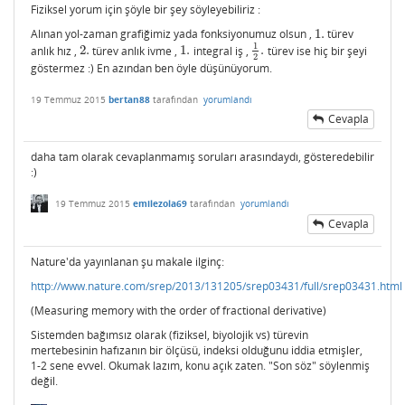
Fiziksel yorum için şöyle bir şey söyleyebiliriz :
Alınan yol-zaman grafiğimiz yada fonksiyonumuz olsun ,
1.
türev
1.
1
anlık hız ,
2.
türev anlık ivme ,
1.
integral iş ,
.
türev ise hiç bir şeyi
2.
1.
1
2
.
2
göstermez :) En azından ben öyle düşünüyorum.
19 Temmuz 2015
bertan88
tarafından
yorumlandı
Cevapla
daha tam olarak cevaplanmamış soruları arasındaydı, gösteredebilir
:)
19 Temmuz 2015
emilezola69
tarafından
yorumlandı
Cevapla
Nature'da yayınlanan şu makale ilginç:
http://www.nature.com/srep/2013/131205/srep03431/full/srep03431.html
(Measuring memory with the order of fractional derivative)
Sistemden bağımsız olarak (fiziksel, biyolojik vs) türevin
mertebesinin hafızanın bir ölçüsü, indeksi olduğunu iddia etmişler,
1-2 sene evvel. Okumak lazım, konu açık zaten. "Son söz" söylenmiş
değil.