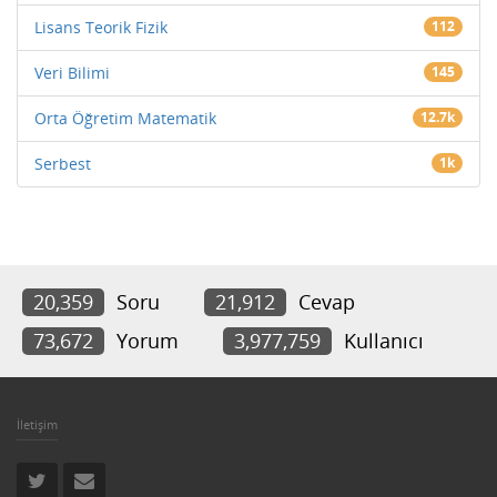
Lisans Teorik Fizik
112
Veri Bilimi
145
Orta Öğretim Matematik
12.7k
Serbest
1k
20,359
Soru
21,912
Cevap
73,672
Yorum
3,977,759
Kullanıcı
İletişim