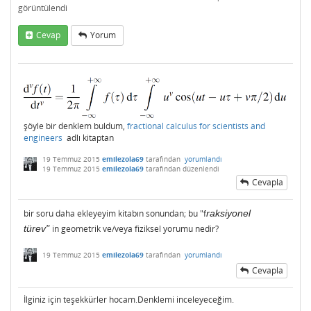
görüntülendi
Cevap
Yorum
şöyle bir denklem buldum,
fractional calculus for scientists and
engineers
adlı kitaptan
19 Temmuz 2015
emilezola69
tarafından
yorumlandı
19 Temmuz 2015
emilezola69
tarafından
düzenlendi
Cevapla
bir soru daha ekleyeyim kitabın sonundan; bu "f
raksiyonel
türev"
in geometrik ve/veya fiziksel yorumu nedir?
19 Temmuz 2015
emilezola69
tarafından
yorumlandı
Cevapla
İlginiz için teşekkürler hocam.Denklemi inceleyeceğim.