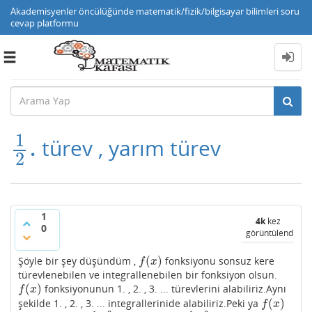
Akademisyenler öncülüğünde matematik/fizik/bilgisayar bilimleri soru
cevap platformu
Toggle
navigation
1
.
türev , yarım türev
1
2
.
2
1
4k
kez
0
görüntülendi
(
)
Şöyle bir şey düşündüm ,
fonksiyonu sonsuz kere
f
(
x
)
f
x
türevlenebilen ve integrallenebilen bir fonksiyon olsun.
(
)
fonksiyonunun 1. , 2. , 3. ... türevlerini alabiliriz.Aynı
f
(
x
)
f
x
(
)
şekilde 1. , 2. , 3. ... integrallerinide alabiliriz.Peki ya
f
(
x
)
f
x