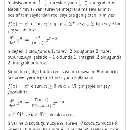
3
3
1
1
.
.
.
.
fonksiyonunun
türevleri yada
integrallerini
1
2
.
3
2
.
1
2
.
3
2
.
2
2
2
2
alabilir miyiz? Yani türev ve integral alma sayılarımızı
pozitif tam sayılardan reel sayılara genişletebilir miyiz?
+
Z
Z
(
)
=
≥
∈
∈
n
olsun.
,
ve
için şöyle bir
f
(
x
)
=
x
n
n
≥
a
n
∈
Z
+
a
∈
Z
f
x
x
n
a
n
a
şey yazabiliriz:
a
!
−
n
d
=
n
n
a
x
x
d
a
d
x
a
x
n
=
n
!
(
n
−
a
)
!
x
n
−
a
(
−
)
!
a
d
x
n
a
1
1.
2
2.
değeri
olduğunda
türev ,
olduğunda
türevi
a
1
1.
2
2.
a
−
1
1.
2
buluruz.Aynı şekilde
oldunda
integrali
olduğunda
−
1
1.
2
2.
integrali buluruz.
2.
Şimdi bu eşitliği bütün reel sayılara taşıyalım.Bunun için
faktöriyel yerine gama fonksiyonu kullanalım.
(
)
=
≥
0
∈
n
olsun.
ve
için şöyle bir şey
f
(
x
)
=
x
n
n
≥
0
a
∈
ℜ
R
f
x
x
n
a
yazabiliriz:
Γ
(
+
1
)
n
a
−
d
=
n
n
a
x
x
d
a
d
x
a
x
n
=
Γ
(
n
+
1
)
Γ
(
n
−
a
+
1
)
x
n
−
a
Γ
(
−
+
1
)
a
d
x
n
a
+
−
∈
∈
ve
olmak üzere ;
α
∈
ℜ
+
θ
∈
ℜ
−
R
R
α
θ
.
.
yerine
koyduğumuzda
türevi ,
koyduğumuzda
a
α
α
.
θ
θ
.
a
α
α
θ
θ
1
1
.
.
integrali buluruz.Biz şimdi
türev ile uğraşalım.
türev
1
2
.
1
2
.