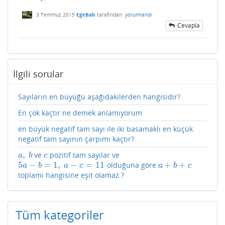
3 Temmuz 2015
EgeBah
tarafından
yorumlandı
Cevapla
İlgili sorular
Sayıların en büyüğü aşağıdakilerden hangisidir?
En çok kaçtır ne demek anlamıyorum
en büyük negatif tam sayı ile iki basamaklı en küçük
negatif tam sayının çarpımı kaçtır?
,
ve
pozitif tam sayılar ve
a
,
b
c
a
b
c
5
−
=
1
,
−
=
11
+
+
olduğuna göre
5
a
−
b
=
1
,
a
−
c
=
11
a
+
b
+
c
a
b
a
c
a
b
c
toplamı hangisine eşit olamaz ?
Tüm kategoriler