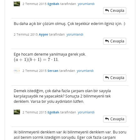
2 Temmuz 2015
EgeBah
tarafından
yorumlandı
Cevapla
Bu daha açık bir çözüm olmuş. Çok teşekkür ederim ilginiz için. :)
2 Temmuz 2015
Ayşee
tarafından
yorumlandı
Cevapla
Ege hocam deneme yanılmaya gerek yok.
(
+
1
)
(
+
1
)
=
7
⋅
11
.
(
a
+
1
)
(
b
+
1
)
=
7
⋅
11
a
b
2 Temmuz 2015
Sercan
tarafından
yorumlandı
Cevapla
Demek istediğim, çok daha fazla çarpanı olan bir sayıyla
karşılaşsaydık ne yapacaktık? Sonuçta 2 bilinmeyenli tek
denklem. Varsa bir yolu aydınlatın lütfen.
2 Temmuz 2015
EgeBah
tarafından
yorumlandı
Cevapla
iki bilinmeyenli denklem var iki bilinmeyenli denklem var. Bu soru
asil benim sormk istedigim soruydu. Eger cok fazla carpani