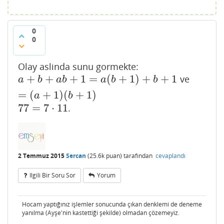
0
0
Olay aslinda sunu gormekte:
+
+
+
1
=
(
+
1
)
+
+
1
ve
a
+
b
+
a
b
+
1
=
a
(
b
+
1
)
+
b
+
1
=
(
a
+
1
)
(
b
+
1
)
a
b
a
b
a
b
b
=
(
+
1
)
(
+
1
)
a
b
77
=
7
⋅
11
.
77
=
7
⋅
11
2 Temmuz 2015
Sercan
(
25.6k
puan)
tarafından
cevaplandı
Ilgili Bir Soru Sor
Yorum
Hocam yaptığınız işlemler sonucunda çıkan denklemi de deneme
yanılma (Ayşe'nin kastettiği şekilde) olmadan çözemeyiz.