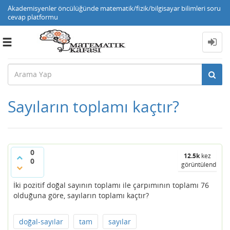
Akademisyenler öncülüğünde matematik/fizik/bilgisayar bilimleri soru
cevap platformu
Toggle
navigation
Sayıların toplamı kaçtır?
0
12.5k
kez
0
görüntülendi
İki pozitif doğal sayının toplamı ile çarpımının toplamı 76
olduğuna göre, sayıların toplamı kaçtır?
doğal-sayılar
tam
sayılar