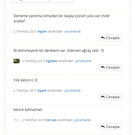
Deneme yanılma olmadan bir başka çözüm yolu var mıdır
acaba?
2 Temmuz 2015
Ayşee
tarafından
yorumlandı
Cevapla
İki bilinmeyenli bir denklem var. İstersen uğraş tabi. :D
2 Temmuz 2015
EgeBah
tarafından
yorumlandı
Cevapla
Yok kalsın o :D
2 Temmuz 2015
Ayşee
tarafından
yorumlandı
Cevapla
bence kalmamali.
2 Temmuz 2015
Sercan
tarafından
yorumlandı
Cevapla