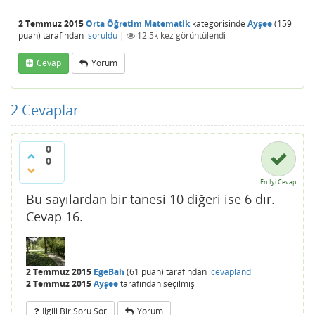
2 Temmuz 2015
Orta Öğretim Matematik
kategorisinde
Ayşee
(
159
puan)
tarafından
soruldu
|
12.5k
kez görüntülendi
Cevap
Yorum
2
Cevaplar
0
0
En İyi Cevap
Bu sayılardan bir tanesi 10 diğeri ise 6 dır.
Cevap 16.
2 Temmuz 2015
EgeBah
(
61
puan)
tarafından
cevaplandı
2 Temmuz 2015
Ayşee
tarafından
seçilmiş
Ilgili Bir Soru Sor
Yorum