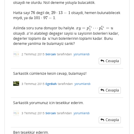
olsaydi ne olurdu. Nsil deneme yoluyla bulacaktik.
Hatta sayi
76
degil de,
29
⋅
13
−
1
olsaydi, hemen bulunabilecek
76
29
⋅
13
−
1
miydi, ya da
101
⋅
97
−
1
.
101
⋅
97
−
1
e
e
Aslinda soru suna donuyor bu haliyle.
=
⋯
=
1
x
y
=
p
1
e
1
⋯
p
n
e
n
=
u
n
x
y
p
p
u
n
1
olsaydi.
'in alabilegi degeger sayisi
sayisinin bolenleri kadar,
x
u
x
u
degerler toplami da
'nun bolenlerinin toplami kadar. Bunu
u
u
deneme yanilma ile bulamayiz sanki?
2 Temmuz 2015
Sercan
tarafından
yorumlandı
Cevapla
Sarkastik cümlenize kesin cevap, bulamayız!
3 Temmuz 2015
EgeBah
tarafından
yorumlandı
Cevapla
Sarkastik yorumunuz icin tesekkur ederim.
3 Temmuz 2015
Sercan
tarafından
yorumlandı
Cevapla
Ben teşekkür ederim.