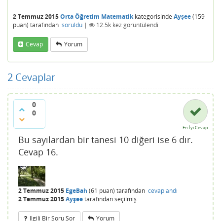
2 Temmuz 2015
Orta Öğretim Matematik
kategorisinde
Ayşee
(
159
puan)
tarafından
soruldu
|
12.5k
kez görüntülendi
Cevap
Yorum
2
Cevaplar
0
0
En İyi Cevap
Bu sayılardan bir tanesi 10 diğeri ise 6 dır.
Cevap 16.
2 Temmuz 2015
EgeBah
(
61
puan)
tarafından
cevaplandı
2 Temmuz 2015
Ayşee
tarafından
seçilmiş
Ilgili Bir Soru Sor
Yorum