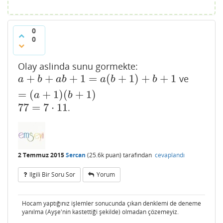
0
0
Olay aslinda sunu gormekte:
+
+
+
1
=
(
+
1
)
+
+
1
ve
a
+
b
+
a
b
+
1
=
a
(
b
+
1
)
+
b
+
1
=
(
a
+
1
)
(
b
+
1
)
a
b
a
b
a
b
b
=
(
+
1
)
(
+
1
)
a
b
77
=
7
⋅
11
.
77
=
7
⋅
11
2 Temmuz 2015
Sercan
(
25.6k
puan)
tarafından
cevaplandı
Ilgili Bir Soru Sor
Yorum
Hocam yaptığınız işlemler sonucunda çıkan denklemi de deneme
yanılma (Ayşe'nin kastettiği şekilde) olmadan çözemeyiz.