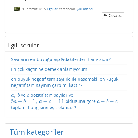
3 Temmuz 2015
EgeBah
tarafından
yorumlandı
Cevapla
İlgili sorular
Sayıların en büyüğü aşağıdakilerden hangisidir?
En çok kaçtır ne demek anlamıyorum
en büyük negatif tam sayı ile iki basamaklı en küçük
negatif tam sayının çarpımı kaçtır?
,
ve
pozitif tam sayılar ve
a
,
b
c
a
b
c
5
−
=
1
,
−
=
11
+
+
olduğuna göre
5
a
−
b
=
1
,
a
−
c
=
11
a
+
b
+
c
a
b
a
c
a
b
c
toplamı hangisine eşit olamaz ?
Tüm kategoriler