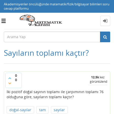
Akademisyenler öncülüğünde matematik/fizik/bilgisayar bilimleri soru
cevap platformu
Toggle
navigation
Sayıların toplamı kaçtır?
0
12.5k
kez
0
görüntülendi
İki pozitif doğal sayının toplamı ile çarpımının toplamı 76
olduğuna göre, sayıların toplamı kaçtır?
doğal-sayılar
tam
sayılar