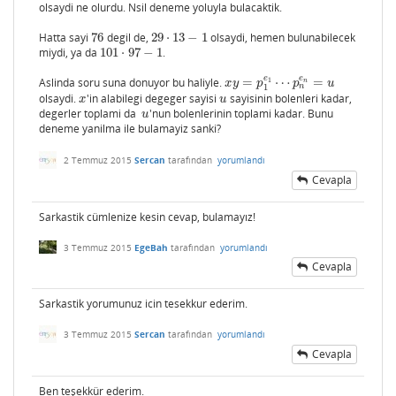
olsaydi ne olurdu. Nsil deneme yoluyla bulacaktik.
Hatta sayi
76
degil de,
29
⋅
13
−
1
olsaydi, hemen bulunabilecek
76
29
⋅
13
−
1
miydi, ya da
101
⋅
97
−
1
.
101
⋅
97
−
1
e
e
Aslinda soru suna donuyor bu haliyle.
=
⋯
=
1
x
y
=
p
1
e
1
⋯
p
n
e
n
=
u
n
x
y
p
p
u
n
1
olsaydi.
'in alabilegi degeger sayisi
sayisinin bolenleri kadar,
x
u
x
u
degerler toplami da
'nun bolenlerinin toplami kadar. Bunu
u
u
deneme yanilma ile bulamayiz sanki?
2 Temmuz 2015
Sercan
tarafından
yorumlandı
Cevapla
Sarkastik cümlenize kesin cevap, bulamayız!
3 Temmuz 2015
EgeBah
tarafından
yorumlandı
Cevapla
Sarkastik yorumunuz icin tesekkur ederim.
3 Temmuz 2015
Sercan
tarafından
yorumlandı
Cevapla
Ben teşekkür ederim.