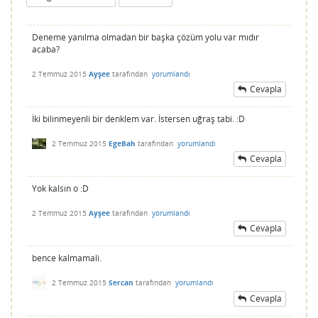
Deneme yanılma olmadan bir başka çözüm yolu var mıdır
acaba?
2 Temmuz 2015
Ayşee
tarafından
yorumlandı
Cevapla
İki bilinmeyenli bir denklem var. İstersen uğraş tabi. :D
2 Temmuz 2015
EgeBah
tarafından
yorumlandı
Cevapla
Yok kalsın o :D
2 Temmuz 2015
Ayşee
tarafından
yorumlandı
Cevapla
bence kalmamali.
2 Temmuz 2015
Sercan
tarafından
yorumlandı
Cevapla