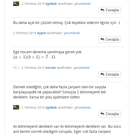
2 Temmuz 2015
EgeBah
tarafından
yorumlandı
Cevapla
Bu daha açık bir çözüm olmuş. Çok teşekkür ederim ilginiz için. :)
2 Temmuz 2015
Ayşee
tarafından
yorumlandı
Cevapla
Ege hocam deneme yanılmaya gerek yok.
(
+
1
)
(
+
1
)
=
7
⋅
11
.
(
a
+
1
)
(
b
+
1
)
=
7
⋅
11
a
b
2 Temmuz 2015
Sercan
tarafından
yorumlandı
Cevapla
Demek istediğim, çok daha fazla çarpanı olan bir sayıyla
karşılaşsaydık ne yapacaktık? Sonuçta 2 bilinmeyenli tek
denklem. Varsa bir yolu aydınlatın lütfen.
2 Temmuz 2015
EgeBah
tarafından
yorumlandı
Cevapla
iki bilinmeyenli denklem var iki bilinmeyenli denklem var. Bu soru
asil benim sormk istedigim soruydu. Eger cok fazla carpani