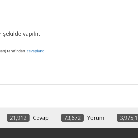
şekilde yapılır.
an)
tarafından
cevaplandı
21,912
Cevap
73,672
Yorum
3,975,