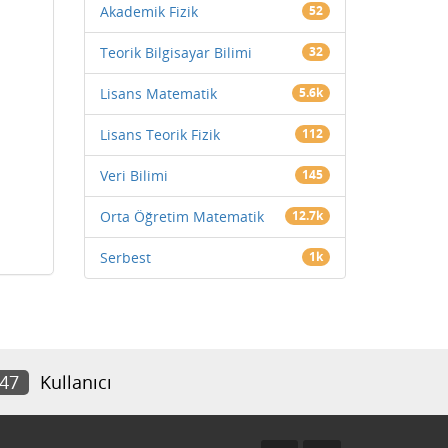
Akademik Fizik
52
Teorik Bilgisayar Bilimi
32
Lisans Matematik
5.6k
Lisans Teorik Fizik
112
Veri Bilimi
145
Orta Öğretim Matematik
12.7k
Serbest
1k
147
Kullanıcı