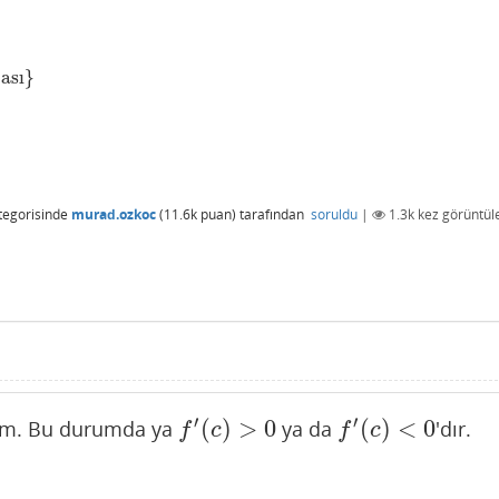
ası
}
tegorisinde
murad.ozkoc
(
11.6k
puan)
tarafından
soruldu
|
1.3k
kez görüntül
′
′
(
)
>
0
(
)
<
0
ım. Bu durumda ya
ya da
'dır.
f
′
(
c
)
>
0
f
′
(
c
)
<
0
f
c
f
c