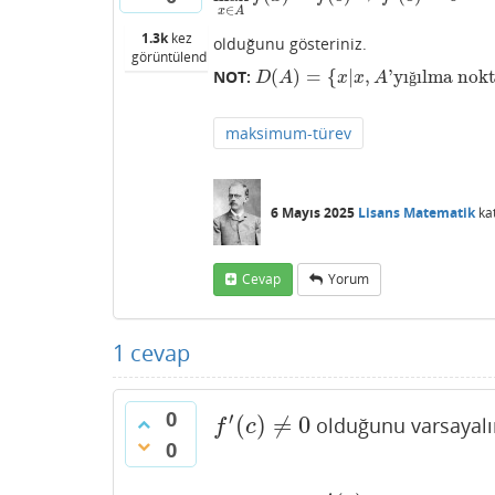
∈
x
A
1.3k
kez
olduğunu gösteriniz.
görüntülendi
(
)
=
{
|
,
'yı
ılma nokt
NOT:
D
(
A
)
=
{
x
|
x
,
A
'yığılma noktası
}
ğ
D
A
x
x
A
maksimum-türev
6 Mayıs 2025
Lisans Matematik
ka
Cevap
Yorum
1
cevap
0
′
(
)
≠
0
olduğunu varsayal
f
′
(
c
)
≠
0
f
c
0