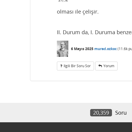
x
A
olması ile çelişir.
II. Durum da, I. Duruma benzer 
6 Mayıs 2025
murad.ozkoc
(
11.6k
pu
Ilgili Bir Soru Sor
Yorum
20,359
Soru