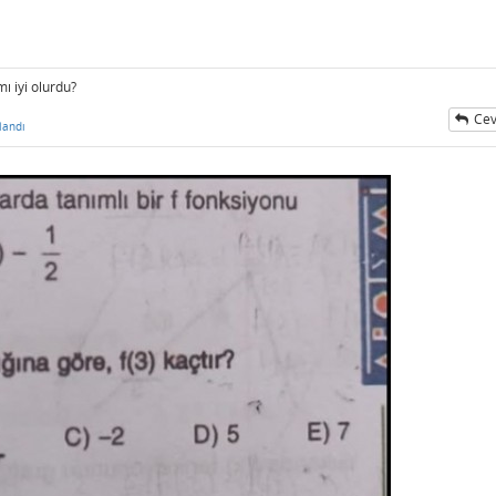
ı iyi olurdu?
Cev
landı