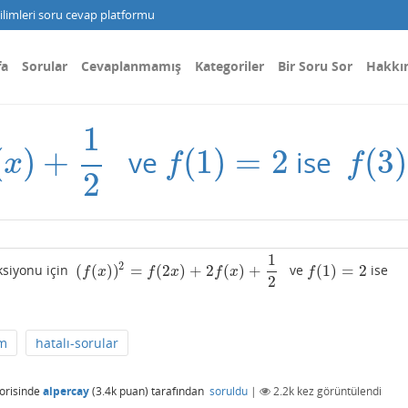
limleri soru cevap platformu
fa
Sorular
Cevaplanmamış
Kategoriler
Bir Soru Sor
Hakkı
1
(
)
+
(
1
)
=
2
(
3
)
ve
ise
f
(
1
)
=
2
f
(
3
)
=
x
f
f
2
1
2
(
(
)
)
=
(
2
)
+
2
(
)
+
(
1
)
=
2
siyonu için
ve
ise
(
f
(
x
)
)
2
=
f
(
2
x
)
+
2
f
(
x
)
+
1
2
f
(
1
)
=
2
f
x
f
x
f
x
f
2
em
hatalı-sorular
orisinde
alpercay
(
3.4k
puan)
tarafından
soruldu
|
2.2k
kez görüntülendi