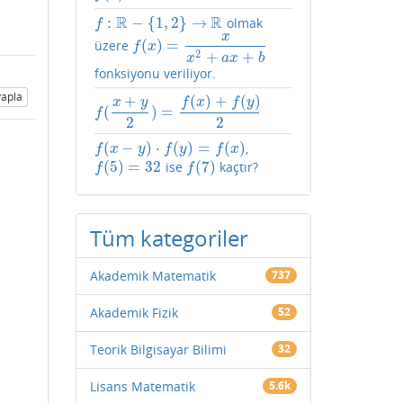
R
R
:
−
{
1
,
2
}
→
olmak
f
:
R
−
{
1
,
2
}
→
R
f
x
(
)
=
üzere
f
(
x
)
=
x
x
2
+
a
x
+
b
f
x
2
+
+
x
a
x
b
fonksiyonu veriliyor.
apla
(
)
+
(
)
+
f
x
f
y
x
y
(
)
=
f
(
x
+
y
2
)
=
f
(
x
)
+
f
(
y
)
2
f
2
2
(
−
)
⋅
(
)
=
(
)
,
f
(
x
−
y
)
⋅
f
(
y
)
=
f
(
x
)
f
x
y
f
y
f
x
(
5
)
=
32
(
7
)
ise
kaçtır?
f
(
5
)
=
32
f
(
7
)
f
f
Tüm kategoriler
Akademik Matematik
737
Akademik Fizik
52
Teorik Bilgisayar Bilimi
32
Lisans Matematik
5.6k