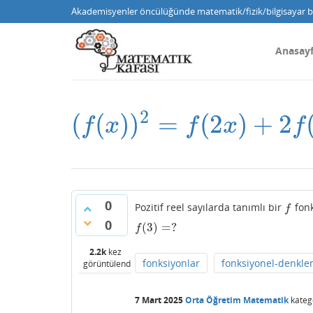
Akademisyenler öncülüğünde matematik/fizik/bilgisayar bi
Anasay
2
(
(
)
)
=
(
2
)
+
2
(
f
(
x
)
)
2
=
f
(
2
x
)
+
2
f
(
x
)
+
1
2
f
x
f
x
f
0
Pozitif reel sayılarda tanımlı bir
fonk
f
f
0
(
3
)
=
?
f
(
3
)
=
?
f
2.2k
kez
fonksiyonlar
fonksiyonel-denkl
görüntülendi
7 Mart 2025
Orta Öğretim Matematik
kateg