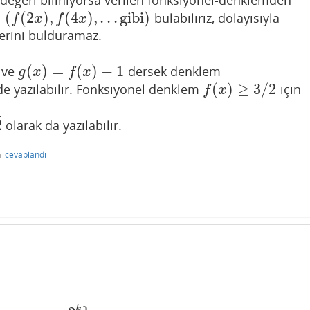
değeri biliniyorsa verilen fonksiyonel-denklemden
(
(
2
)
,
(
4
)
,
.
.
.
gibi
)
i
bulabiliriz, dolayısıyla
(
f
(
2
x
)
,
f
(
4
x
)
,
.
.
.
gibi
)
f
x
f
x
rini bulduramaz.
(
)
=
(
)
−
1
ve
dersek denklem
g
(
x
)
=
f
(
x
)
−
1
g
x
f
x
(
)
≥
3
/
2
de yazılabilir. Fonksiyonel denklem
için
f
(
x
)
≥
3
/
2
f
x
−
2
olarak da yazılabilir.
n
cevaplandı
k