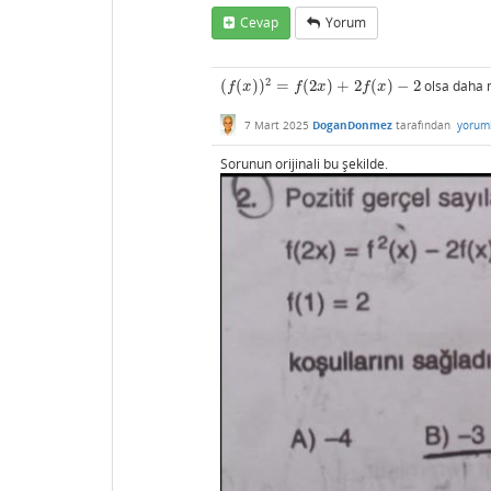
Cevap
Yorum
2
(
(
)
)
=
(
2
)
+
2
(
)
−
2
olsa daha m
(
f
(
x
)
)
2
=
f
(
2
x
)
+
2
f
(
x
)
−
2
f
x
f
x
f
x
7 Mart 2025
DoganDonmez
tarafından
yorum
Sorunun orijinali bu şekilde.