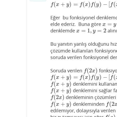
(
+
)
=
(
)
(
)
−
[
(
f
(
x
+
y
)
=
f
(
x
)
f
(
y
)
−
[
f
(
x
)
+
f
(
y
)
]
−
1
/
2
f
x
y
f
x
f
y
f
Eğer bu fonksiyonel denkle
=
elde ederiz. Buna göre
x
=
y
=
1
x
y
=
1
,
=
2
denklemde
alın
x
=
1
,
y
=
2
x
y
Bu yanıtın yanlış olduğunu hızl
çözümde kullanılan fonksiyo
soruda verilen fonksiyonel d
(
2
)
Soruda verilen
fonksiyo
f
(
2
x
)
f
x
(
+
)
=
(
)
(
)
−
[
(
f
(
x
+
y
)
=
f
(
x
)
f
(
y
)
−
[
f
(
x
)
+
f
(
y
)
]
−
1
/
2
f
x
y
f
x
f
y
f
(
+
)
denklemini kullana
f
(
x
+
y
)
f
x
y
(
+
)
denklemini sağlar fa
f
(
x
+
y
)
f
x
y
(
2
)
denkleminin çözümler
f
(
2
x
)
f
x
(
+
)
(
2
denkleminden
f
(
x
+
y
)
f
(
2
x
)
f
x
y
f
edilemiyor, dolayısıyla verile