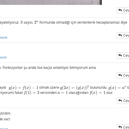
Cev
n
ayabiliyoruz.
3
sayısı,
2
formunda olmadığı için verilenlerle hesaplanamaz diye
3
2
n
Cev
landı
Cev
landı
. Fonksiyonlar şu anda lise kaçta anlatılıyor bilmiyorum ama.
Cev
2
x
saydı
(
)
=
(
)
−
1
olmak üzere
(
2
)
=
(
(
)
)
bulunurdu.
(
)
=
b
g
(
x
)
=
f
(
x
)
−
1
g
(
2
x
)
=
(
g
(
x
)
)
2
g
(
x
)
=
a
x
g
x
f
x
g
x
g
x
g
x
a
lmiyorum) fakat
(
1
)
=
2
verisinden
=
1
olacağından
(
)
=
1
olur.
f
(
1
)
=
2
a
=
1
f
(
x
)
=
1
f
a
f
x
Cev
ştirdim.
e var)
Cev
mlandı