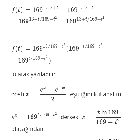
1
/
13
+
1
/
13
−
f
(
t
)
=
169
1
/
13
+
t
+
169
1
/
13
−
t
=
169
13
−
t
/
169
−
t
2
+
169
13
t
t
(
)
=
169
+
169
f
t
2
2
13
−
/
169
−
13
+
/
169
−
t
t
t
t
=
169
+
169
2
2
13
/
169
−
−
/
169
−
f
(
t
)
=
169
13
/
169
−
t
2
(
169
−
t
/
169
−
t
2
+
169
t
/
169
−
t
2
)
t
t
t
(
)
=
169
(
169
f
t
2
/
169
−
t
t
+
169
)
olarak yazılabilir.
−
+
x
x
e
e
cosh
=
eşitliğini kullanalım:
cosh
x
=
e
x
+
e
−
x
2
x
2
ln
169
t
2
/
169
−
=
169
=
t
t
x
dersek
e
x
=
169
t
/
169
−
t
2
x
=
t
ln
169
169
−
t
2
e
x
2
169
−
t
olacağından