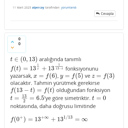
11 Mart 2025
alpercay
tarafından
yorumlandı
Cevapla
0
0
∈
(
0
,
13
)
aralığında tanımlı
t
∈
(
0
,
13
)
t
1
1
(
)
=
13
+
13
fonksiyonunu
f
(
t
)
=
13
1
t
+
13
1
13
−
t
f
t
13
−
t
t
=
(
6
)
=
(
5
)
=
(
3
)
yazarsak,
,
ve
x
=
f
(
6
)
y
=
f
(
5
)
z
=
f
(
3
)
x
f
y
f
z
f
olacaktır. Tahmin yürütmek gerekirse
(
13
−
)
=
(
)
olduğundan fonksiyon
f
(
13
−
t
)
=
f
(
t
)
f
t
f
t
13
=
=
6.5
=
0
'ye göre simetriktir.
t
=
13
2
=
6.5
t
=
0
t
t
2
noktasında, daha doğrusu limitinde
+
+
∞
1
/
13
(
0
)
=
13
+
13
=
∞
f
(
0
+
)
=
13
+
∞
+
13
1
/
13
=
∞
f