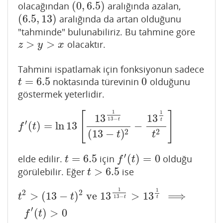
(
0
,
6.5
)
olacağından
aralığında azalan,
(
0
,
6.5
)
(
6.5
,
13
)
aralığında da artan olduğunu
(
6.5
,
13
)
"tahminde" bulunabiliriz. Bu tahmine göre
>
>
olacaktır.
z
>
y
>
x
z
y
x
Tahmini ispatlamak için fonksiyonun sadece
=
6.5
0
noktasında türevinin
olduğunu
t
=
6.5
0
t
göstermek yeterlidir.
1
1
[
]
13
13
13
−
t
t
′
(
)
=
ln
13
−
f
′
(
t
)
=
ln
13
[
13
1
13
−
t
(
13
−
t
)
2
−
13
1
t
t
2
]
f
t
2
2
(
13
−
)
t
t
′
=
6.5
(
)
=
0
elde edilir.
için
olduğu
t
=
6.5
f
′
(
t
)
=
0
t
f
t
>
6.5
görülebilir. Eğer
ise
t
>
6.5
t
1
1
t
2
>
(
13
−
t
)
2
ve
13
1
13
−
t
>
13
1
t
⟹
f
′
(
t
)
>
0
2
2
>
(
13
−
)
ve
13
>
13
⟹
t
t
13
−
t
t
′
(
)
>
0
f
t